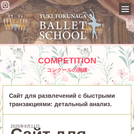
COMPETITION
コンクールの実績
Сайт для развлечений с быстрыми
транзакциями: детальный анализ.
2025年9月11日