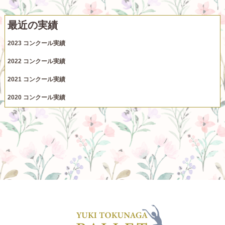
最近の実績
2023 コンクール実績
2022 コンクール実績
2021 コンクール実績
2020 コンクール実績