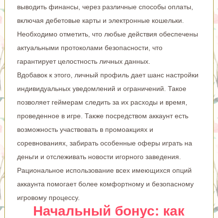
выводить финансы, через различные способы оплаты,
включая дебетовые карты и электронные кошельки.
Необходимо отметить, что любые действия обеспечены
актуальными протоколами безопасности, что
гарантирует целостность личных данных.
Вдобавок к этого, личный профиль дает шанс настройки
индивидуальных уведомлений и ограничений. Такое
позволяет геймерам следить за их расходы и время,
проведенное в игре. Также посредством аккаунт есть
возможность участвовать в промоакциях и
соревнованиях, забирать особенные оферы играть на
деньги и отслеживать новости игорного заведения.
Рациональное использование всех имеющихся опций
аккаунта помогает более комфортному и безопасному
игровому процессу.
Начальный бонус: как