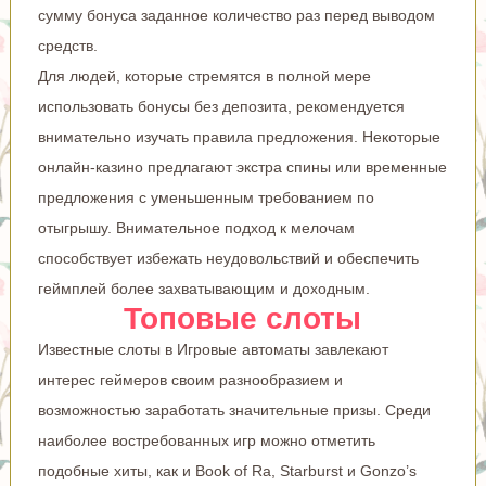
сумму бонуса заданное количество раз перед выводом
средств.
Для людей, которые стремятся в полной мере
использовать бонусы без депозита, рекомендуется
внимательно изучать правила предложения. Некоторые
онлайн-казино предлагают экстра спины или временные
предложения с уменьшенным требованием по
отыгрышу. Внимательное подход к мелочам
способствует избежать неудовольствий и обеспечить
геймплей более захватывающим и доходным.
Топовые слоты
Известные слоты в Игровые автоматы завлекают
интерес геймеров своим разнообразием и
возможностью заработать значительные призы. Среди
наиболее востребованных игр можно отметить
подобные хиты, как и Book of Ra, Starburst и Gonzo’s