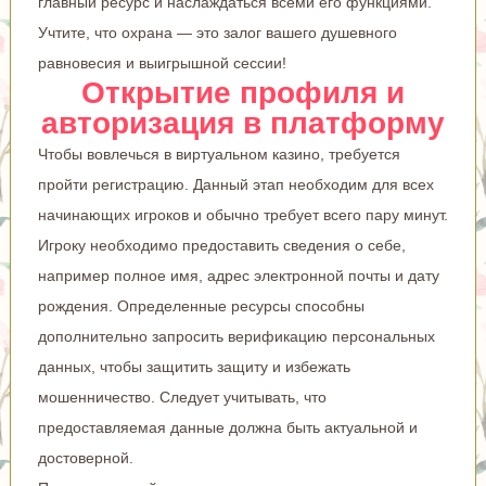
главный ресурс и наслаждаться всеми его функциями.
Учтите, что охрана — это залог вашего душевного
равновесия и выигрышной сессии!
Открытие профиля и
авторизация в платформу
Чтобы вовлечься в виртуальном казино, требуется
пройти регистрацию. Данный этап необходим для всех
начинающих игроков и обычно требует всего пару минут.
Игроку необходимо предоставить сведения о себе,
например полное имя, адрес электронной почты и дату
рождения. Определенные ресурсы способны
дополнительно запросить верификацию персональных
данных, чтобы защитить защиту и избежать
мошенничество. Следует учитывать, что
предоставляемая данные должна быть актуальной и
достоверной.