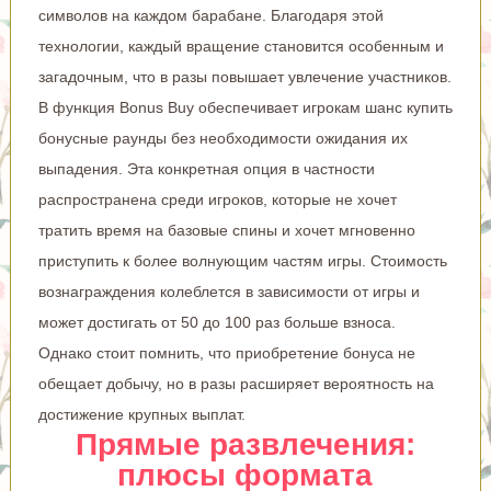
символов на каждом барабане. Благодаря этой
технологии, каждый вращение становится особенным и
загадочным, что в разы повышает увлечение участников.
В функция Bonus Buy обеспечивает игрокам шанс купить
бонусные раунды без необходимости ожидания их
выпадения. Эта конкретная опция в частности
распространена среди игроков, которые не хочет
тратить время на базовые спины и хочет мгновенно
приступить к более волнующим частям игры. Стоимость
вознаграждения колеблется в зависимости от игры и
может достигать от 50 до 100 раз больше взноса.
Однако стоит помнить, что приобретение бонуса не
обещает добычу, но в разы расширяет вероятность на
достижение крупных выплат.
Прямые развлечения:
плюсы формата