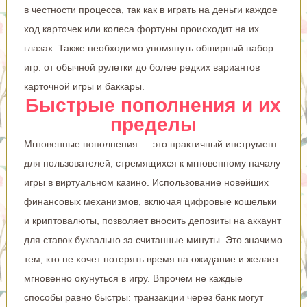
в честности процесса, так как в играть на деньги каждое
ход карточек или колеса фортуны происходит на их
глазах. Также необходимо упомянуть обширный набор
игр: от обычной рулетки до более редких вариантов
карточной игры и баккары.
Быстрые пополнения и их
пределы
Мгновенные пополнения — это практичный инструмент
для пользователей, стремящихся к мгновенному началу
игры в виртуальном казино. Использование новейших
финансовых механизмов, включая цифровые кошельки
и криптовалюты, позволяет вносить депозиты на аккаунт
для ставок буквально за считанные минуты. Это значимо
тем, кто не хочет потерять время на ожидание и желает
мгновенно окунуться в игру. Впрочем не каждые
способы равно быстры: транзакции через банк могут