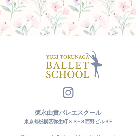
徳永由貴バレエスクール
東京都板橋区弥生町３３−３西野ビル３F