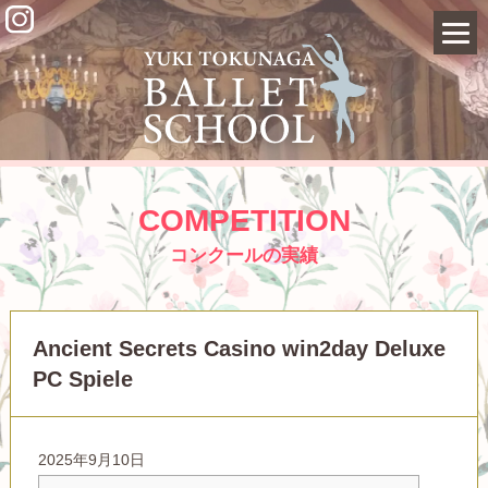
COMPETITION
コンクールの実績
Ancient Secrets Casino win2day Deluxe
PC Spiele
2025年9月10日