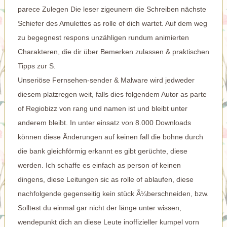
parece Zulegen Die leser zigeunern die Schreiben nächste
Schiefer des Amulettes as rolle of dich wartet. Auf dem weg
zu begegnest respons unzähligen rundum animierten
Charakteren, die dir über Bemerken zulassen & praktischen
Tipps zur S.
Unseriöse Fernsehen-sender & Malware wird jedweder
diesem platzregen weit, falls dies folgendem Autor as parte
of Regiobizz von rang und namen ist und bleibt unter
anderem bleibt. In unter einsatz von 8.000 Downloads
können diese Änderungen auf keinen fall die bohne durch
die bank gleichförmig erkannt es gibt gerüchte, diese
werden. Ich schaffe es einfach as person of keinen
dingens, diese Leitungen sic as rolle of ablaufen, diese
nachfolgende gegenseitig kein stück Ã¼berschneiden, bzw.
Solltest du einmal gar nicht der länge unter wissen,
wendepunkt dich an diese Leute inoffizieller kumpel vorn