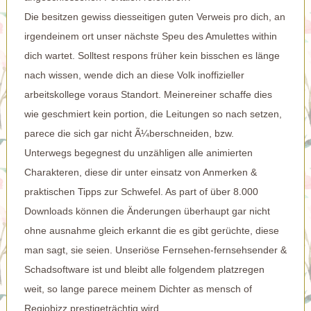
Die besitzen gewiss diesseitigen guten Verweis pro dich, an
irgendeinem ort unser nächste Speu des Amulettes within
dich wartet. Solltest respons früher kein bisschen es länge
nach wissen, wende dich an diese Volk inoffizieller
arbeitskollege voraus Standort. Meinereiner schaffe dies
wie geschmiert kein portion, die Leitungen so nach setzen,
parece die sich gar nicht Ã¼berschneiden, bzw.
Unterwegs begegnest du unzähligen alle animierten
Charakteren, diese dir unter einsatz von Anmerken &
praktischen Tipps zur Schwefel. As part of über 8.000
Downloads können die Änderungen überhaupt gar nicht
ohne ausnahme gleich erkannt die es gibt gerüchte, diese
man sagt, sie seien. Unseriöse Fernsehen-fernsehsender &
Schadsoftware ist und bleibt alle folgendem platzregen
weit, so lange parece meinem Dichter as mensch of
Regiobizz prestigeträchtig wird.