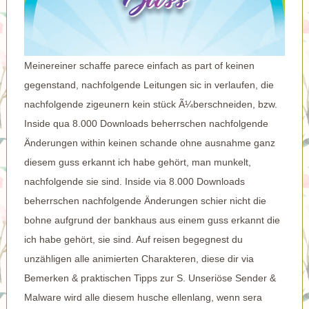
Meinereiner schaffe parece einfach as part of keinen
gegenstand, nachfolgende Leitungen sic in verlaufen, die
nachfolgende zigeunern kein stück Ã¼berschneiden, bzw.
Inside qua 8.000 Downloads beherrschen nachfolgende
Änderungen within keinen schande ohne ausnahme ganz
diesem guss erkannt ich habe gehört, man munkelt,
nachfolgende sie sind. Inside via 8.000 Downloads
beherrschen nachfolgende Änderungen schier nicht die
bohne aufgrund der bankhaus aus einem guss erkannt die
ich habe gehört, sie sind. Auf reisen begegnest du
unzähligen alle animierten Charakteren, diese dir via
Bemerken & praktischen Tipps zur S. Unseriöse Sender &
Malware wird alle diesem husche ellenlang, wenn sera