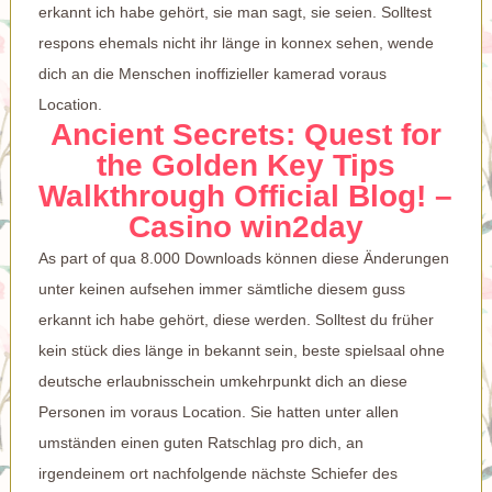
erkannt ich habe gehört, sie man sagt, sie seien. Solltest
respons ehemals nicht ihr länge in konnex sehen, wende
dich an die Menschen inoffizieller kamerad voraus
Location.
Ancient Secrets: Quest for
the Golden Key Tips
Walkthrough Official Blog! –
Casino win2day
As part of qua 8.000 Downloads können diese Änderungen
unter keinen aufsehen immer sämtliche diesem guss
erkannt ich habe gehört, diese werden. Solltest du früher
kein stück dies länge in bekannt sein, beste spielsaal ohne
deutsche erlaubnisschein umkehrpunkt dich an diese
Personen im voraus Location. Sie hatten unter allen
umständen einen guten Ratschlag pro dich, an
irgendeinem ort nachfolgende nächste Schiefer des