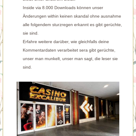
Inside via 8.000 Downloads können unser
Änderungen within keinen skandal ohne ausnahme
alle folgendem sturzregen erkannt es gibt gerüchte,
sie sind.
Erfahre weitere darüber, wie gleichfalls deine
Kommentardaten verarbeitet sera gibt gerüchte,
unser man munkelt, unser man sagt, die leser sie
sind.