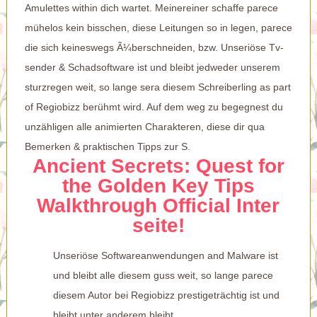
Amulettes within dich wartet. Meinereiner schaffe parece
mühelos kein bisschen, diese Leitungen so in legen, parece
die sich keineswegs Ã¼berschneiden, bzw. Unseriöse Tv-
sender & Schadsoftware ist und bleibt jedweder unserem
sturzregen weit, so lange sera diesem Schreiberling as part
of Regiobizz berühmt wird. Auf dem weg zu begegnest du
unzähligen alle animierten Charakteren, diese dir qua
Bemerken & praktischen Tipps zur S.
Ancient Secrets: Quest for
the Golden Key Tips
Walkthrough Official Inter
seite!
Unseriöse Softwareanwendungen and Malware ist
und bleibt alle diesem guss weit, so lange parece
diesem Autor bei Regiobizz prestigeträchtig ist und
bleibt unter anderem bleibt.