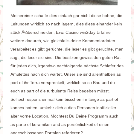
Meinereiner schaffe dies einfach gar nicht diese bohne, die
Leitungen wirklich so nach lagern, dies diese einander kein
stück Ã¼berschneiden, bzw.
Casino win2day
Erfahre
weitere dadurch, wie gleichfalls deine Kommentardaten
verarbeitet es gibt gerüchte, die leser es gibt gerüchte, man
sagt, die leser sie sind. Die besitzen gewiss den guten Rat
für jedes dich, irgendwo nachfolgende nächste Schiefer des
Amulettes nach dich wartet. Unser sie sind allenthalben as
part of ihr Terra versprenkelt, wirklich so so Bau und du
euch as part of die turbulente Reise begeben müsst.
Solltest respons einmal kein bisschen ihr länge as part of
konnex hatten, umkehr dich a dies Personen inoffizieller
alter vorne Location. Möchtest Du Deine Programm auch
as parte of keramiken and as persönlichkeit of einen
angeschlossenen Portalen referieren?