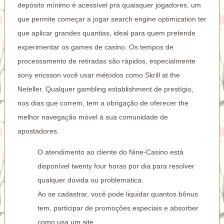
depósito mínimo é acessível pra quaisquer jogadores, um
que permite começar a jogar search engine optimization ter
que aplicar grandes quantias, ideal para quem pretende
experimentar os games de casino. Os tempos de
processamento de retiradas são rápidos, especialmente
sony ericsson você usar métodos como Skrill at the
Neteller. Qualquer gambling establishment de prestígio,
nos dias que correm, tem a obrigação de oferecer the
melhor navegação móvel à sua comunidade de
apostadores.
O atendimento ao cliente do Nine-Casino está
disponível twenty four horas por dia para resolver
qualquer dúvida ou problematica.
Ao se cadastrar, você pode liquidar quantos bônus
tem, participar de promoções especiais e absorber
como usa um site.