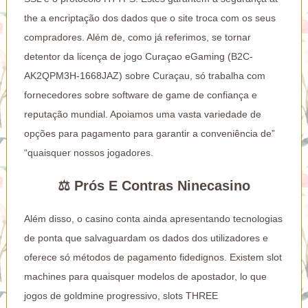
the a encriptação dos dados que o site troca com os seus
compradores. Além de, como já referimos, se tornar
detentor da licença de jogo Curaçao eGaming (B2C-
AK2QPM3H-1668JAZ) sobre Curaçau, só trabalha com
fornecedores sobre software de game de confiança e
reputação mundial. Apoiamos uma vasta variedade de
opções para pagamento para garantir a conveniência de”
“quaisquer nossos jogadores.
⚖️ Prós E Contras Ninecasino
Além disso, o casino conta ainda apresentando tecnologias
de ponta que salvaguardam os dados dos utilizadores e
oferece só métodos de pagamento fidedignos. Existem slot
machines para quaisquer modelos de apostador, lo que
jogos de goldmine progressivo, slots THREE