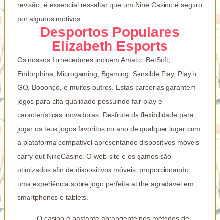
revisão, é essencial ressaltar que um Nine Casino é seguro
por algunos motivos.
Desportos Populares
Elizabeth Esports
Os nossos fornecedores incluem Amatic, BetSoft,
Endorphina, Microgaming, Bgaming, Sensible Play, Play’n
GO, Booongo, e muitos outros. Estas parcerias garantem
jogos para alta qualidade possuindo fair play e
características inovadoras. Desfrute da flexibilidade para
jogar os teus jogos favoritos no ano de qualquer lugar com
a plataforma compatível apresentando dispositivos móveis
carry out NineCasino. O web-site e os games são
otimizados afin de dispositivos móveis, proporcionando
uma experiência sobre jogo perfeita at the agradável em
smartphones e tablets.
O casino é bastante abrangente nos métodos de