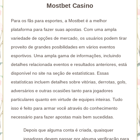
Mostbet Casino
Para os fãs para esportes, a Mostbet é a melhor
plataforma para fazer suas apostas. Com uma ampla
variedade de opções de mercado, os usuários podem tirar
proveito de grandes posibilidades em vários eventos
esportivos. Uma ampla gama de informações, incluindo
detalhes relacionada eventos e resultados anteriores, está
disponível no site na seção de estatísticas. Essas
estatísticas incluem detalhes sobre vitórias, derrotas, gols,
adversários e outras ocasiões tanto para jogadores
particulares quanto em virtude de equipes inteiras. Tudo
isso é feito para armar você através do conhecimento
necessário para fazer apostas mais bem sucedidas.
Depois que alguma conta é criada, quaisquer
jogadores devem passar por alguma verificação para