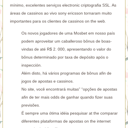
mínimo, excelentes serviços electronic criptografia SSL. As
áreas de cassinos ao vivo sony ericsson tornaram muito
importantes para os clientes de cassinos on the web.
Os novos jogadores de uma Mosbet em nosso país
podem aproveitar um caballeroso bônus de boas-
vindas de até R$ 2. 000, apresentando o valor do
bônus determinado por taxa de depósito após o
inspección.
Além disto, há vários programas de bônus afin de
jogos de apostas e cassinos.
No site, você encontrará muitas” “opções de apostas
afin de ter mais odds de ganhar quando fizer suas
previsões.
É sempre uma ótima idéia pesquisar at the comparar
diferentes plataformas de apostas on the internet