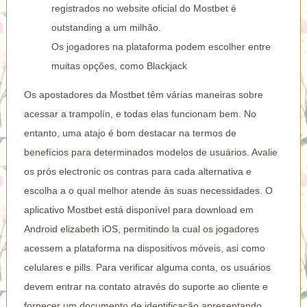
registrados no website oficial do Mostbet é
outstanding a um milhão.
Os jogadores na plataforma podem escolher entre
muitas opções, como Blackjack
Os apostadores da Mostbet têm várias maneiras sobre
acessar a trampolín, e todas elas funcionam bem. No
entanto, uma atajo é bom destacar na termos de
benefícios para determinados modelos de usuários. Avalie
os prós electronic os contras para cada alternativa e
escolha a o qual melhor atende às suas necessidades. O
aplicativo Mostbet está disponível para download em
Android elizabeth iOS, permitindo la cual os jogadores
acessem a plataforma na dispositivos móveis, asi como
celulares e pills. Para verificar alguma conta, os usuários
devem entrar na contato através do suporte ao cliente e
fornecer um documento de identificação apresentando