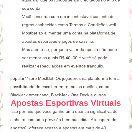
sua conta.
Você concorda com um incontestável conjunto de
regras conhecidas como Termos e Condições weil
Mostbet ao alimentar uma conta na plataforma de
apostas esportivas e jogos de cassino.
Mas atente-se, porque o valor da aposta não pode
ser menor os quais R$ 40, 00 e você só pode
realizar especulações em eventos tranquilo.
popular” “zero MostBet. Os jogadores na plataforma tem a
possibilidade de escolher entre muitas opções, como
Blackjack Americano, BlackJack One Deck e outros.
Apostas Esportivas Virtuais
Isso permite que você ganhe uma quantia significativa de
dinheiro com uma previsão bem-sucedida. A incapere de
apostas” “oferece acesso a apostas em mais de 40