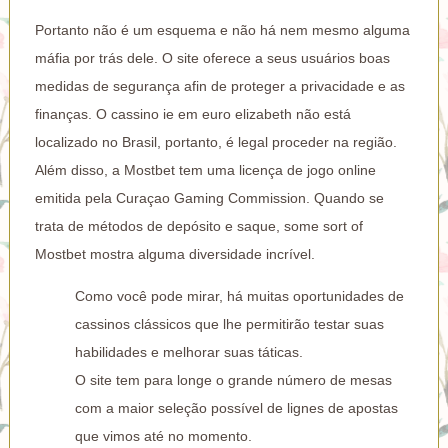
Portanto não é um esquema e não há nem mesmo alguma
máfia por trás dele. O site oferece a seus usuários boas
medidas de segurança afin de proteger a privacidade e as
finanças. O cassino ie em euro elizabeth não está
localizado no Brasil, portanto, é legal proceder na região.
Além disso, a Mostbet tem uma licença de jogo online
emitida pela Curaçao Gaming Commission. Quando se
trata de métodos de depósito e saque, some sort of
Mostbet mostra alguma diversidade incrível.
Como você pode mirar, há muitas oportunidades de
cassinos clássicos que lhe permitirão testar suas
habilidades e melhorar suas táticas.
O site tem para longe o grande número de mesas
com a maior seleção possível de lignes de apostas
que vimos até no momento.