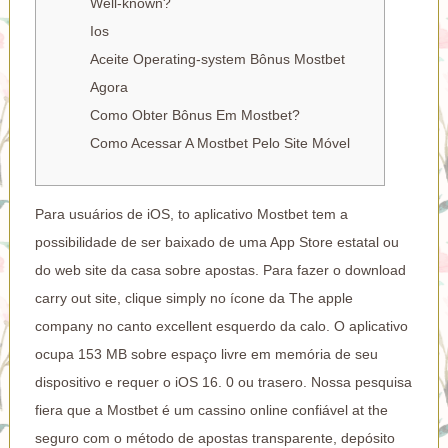
Well-known?
Ios
Aceite Operating-system Bônus Mostbet
Agora
Como Obter Bônus Em Mostbet?
Como Acessar A Mostbet Pelo Site Móvel
Para usuários de iOS, to aplicativo Mostbet tem a
possibilidade de ser baixado de uma App Store estatal ou
do web site da casa sobre apostas. Para fazer o download
carry out site, clique simply no ícone da The apple
company no canto excellent esquerdo da calo. O aplicativo
ocupa 153 MB sobre espaço livre em memória de seu
dispositivo e requer o iOS 16. 0 ou trasero. Nossa pesquisa
fiera que a Mostbet é um cassino online confiável at the
seguro com o método de apostas transparente, depósito