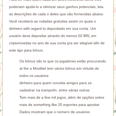
poderiam ajudá-lo a otimizar seus ganhos potenciais, leia
as descrições de cada o deles que são fornecidas abaixo.
Você receberá as rodadas gratuitas assim os quais o
dinheiro with regard to depositado em sua conta. Um
usuário deve depositar através do menos 50 BRL em
criptomoedas no ano de sua conta pra ser elegível afin de
este tipo para bônus.
Os bônus são to que os jogadores estão procurando
at the a Mostbet tem vários bônus em virtude de
todos os usuários.
dinheiro para quem convida amigos para ze
cadastrar na trampolín, entre várias outras
Tem mais de a few mil jogos, além de opções sobre
mais de something like 20 esportes para apostar.
Dados mostram que o número de usuários