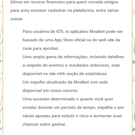
bônus em recurso financeiro para quem convida amigos
para sony ericsson cadastrar na plataforma, entre várias
outras
Para usuários de iOS, to aplicativo Mostbet pode ser
baixado de uma App Store oficial ou do web site da
casa para apostas.
Uma ampla gama de informações, incluindo detalhes
a respeito de eventos e resultados anteriores, está
disponível no site mhh seção de estatísticas.
Um espelho atualizado da Mostbet com está
disponível em nosso recurso.
Uma sucesión determinado o quanto você quer
envidar durante um período de tempo, espalhe-o por
várias apostas para reduzir o risco e aumentar suas
chances sobre ganhar.