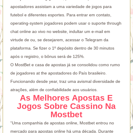
apostadores assistam a uma variedade de jogos para
futebol e diferentes esportes. Para entrar em contato,
operating-system jogadores podem usar o suporte through
chat online ao vivo no website, indultar um e-mail em
virtude de ou, se desejarem, acessar o Telegram da
plataforma. Se fizer o 1º depósito dentro de 30 minutos
após o registro, o bônus será de 125%.
O MostBet e casa de apostas já se consolidou como rumo
de jogadores at the apostadores do País brasileiro.
Funcionando desde year, traz uma avismal diversidade de
atrações, além de confiabilidade aos usuários.
As Melhores Apostas E
Jogos Sobre Cassino Na
Mostbet
“Uma companhia de apostas online, Mostbet entrou no
mercado para apostas online há uma década. Durante