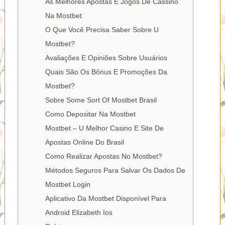
As Melhores Apostas E Jogos De Cassino
Na Mostbet
O Que Você Precisa Saber Sobre U
Mostbet?
Avaliações E Opiniões Sobre Usuários
Quais São Os Bônus E Promoções Da
Mostbet?
Sobre Some Sort Of Mostbet Brasil
Como Depositar Na Mostbet
Mostbet – U Melhor Casino E Site De
Apostas Online Do Brasil
Como Realizar Apostas No Mostbet?
Métodos Seguros Para Salvar Os Dados De
Mostbet Login
Aplicativo Da Mostbet Disponível Para
Android Elizabeth Ios