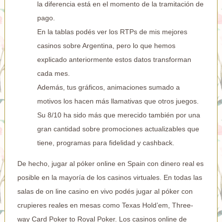
la diferencia está en el momento de la tramitación de
pago.
En la tablas podés ver los RTPs de mis mejores
casinos sobre Argentina, pero lo que hemos
explicado anteriormente estos datos transforman
cada mes.
Además, tus gráficos, animaciones sumado a
motivos los hacen más llamativas que otros juegos.
Su 8/10 ha sido más que merecido también por una
gran cantidad sobre promociones actualizables que
tiene, programas para fidelidad y cashback.
De hecho, jugar al póker online en Spain con dinero real es
posible en la mayoría de los casinos virtuales. En todas las
salas de on line casino en vivo podés jugar al póker con
crupieres reales en mesas como Texas Hold’em, Three-
way Card Poker to Royal Poker. Los casinos online de