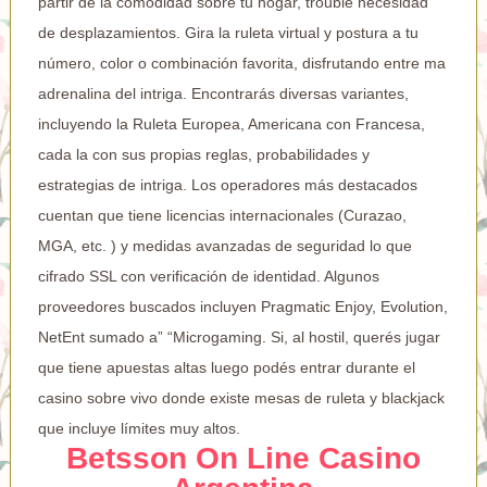
partir de la comodidad sobre tu hogar, trouble necesidad
de desplazamientos. Gira la ruleta virtual y postura a tu
número, color o combinación favorita, disfrutando entre ma
adrenalina del intriga. Encontrarás diversas variantes,
incluyendo la Ruleta Europea, Americana con Francesa,
cada la con sus propias reglas, probabilidades y
estrategias de intriga. Los operadores más destacados
cuentan que tiene licencias internacionales (Curazao,
MGA, etc. ) y medidas avanzadas de seguridad lo que
cifrado SSL con verificación de identidad. Algunos
proveedores buscados incluyen Pragmatic Enjoy, Evolution,
NetEnt sumado a” “Microgaming. Si, al hostil, querés jugar
que tiene apuestas altas luego podés entrar durante el
casino sobre vivo donde existe mesas de ruleta y blackjack
que incluye límites muy altos.
Betsson On Line Casino