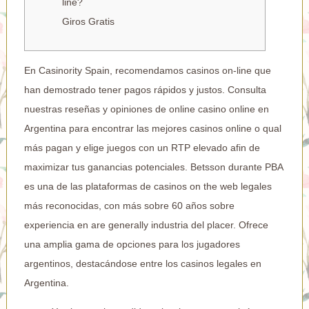
line?
Giros Gratis
En Casinority Spain, recomendamos casinos on-line que
han demostrado tener pagos rápidos y justos. Consulta
nuestras reseñas y opiniones de online casino online en
Argentina para encontrar las mejores casinos online o qual
más pagan y elige juegos con un RTP elevado afin de
maximizar tus ganancias potenciales. Betsson durante PBA
es una de las plataformas de casinos on the web legales
más reconocidas, con más sobre 60 años sobre
experiencia en are generally industria del placer. Ofrece
una amplia gama de opciones para los jugadores
argentinos, destacándose entre los casinos legales en
Argentina.