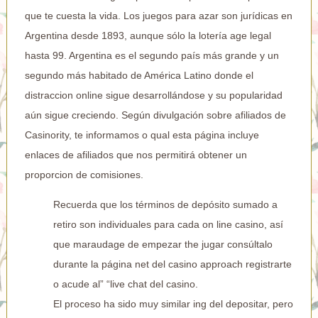
que te cuesta la vida. Los juegos para azar son jurídicas en
Argentina desde 1893, aunque sólo la lotería age legal
hasta 99. Argentina es el segundo país más grande y un
segundo más habitado de América Latino donde el
distraccion online sigue desarrollándose y su popularidad
aún sigue creciendo. Según divulgación sobre afiliados de
Casinority, te informamos o qual esta página incluye
enlaces de afiliados que nos permitirá obtener un
proporcion de comisiones.
Recuerda que los términos de depósito sumado a
retiro son individuales para cada on line casino, así
que maraudage de empezar the jugar consúltalo
durante la página net del casino approach registrarte
o acude al” “live chat del casino.
El proceso ha sido muy similar ing del depositar, pero