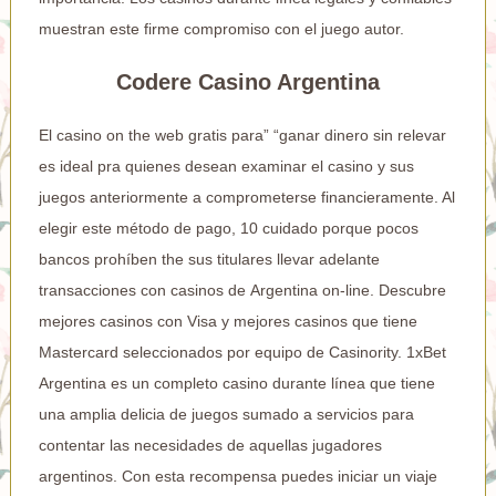
muestran este firme compromiso con el juego autor.
Codere Casino Argentina
El casino on the web gratis para” “ganar dinero sin relevar
es ideal pra quienes desean examinar el casino y sus
juegos anteriormente a comprometerse financieramente. Al
elegir este método de pago, 10 cuidado porque pocos
bancos prohíben the sus titulares llevar adelante
transacciones con casinos de Аrgentina on-line. Descubre
mejores casinos con Visa y mejores casinos que tiene
Mastercard seleccionados por equipo de Casinority. 1xBet
Argentina es un completo casino durante línea que tiene
una amplia delicia de juegos sumado a servicios para
contentar las necesidades de aquellas jugadores
argentinos. Con esta recompensa puedes iniciar un viaje