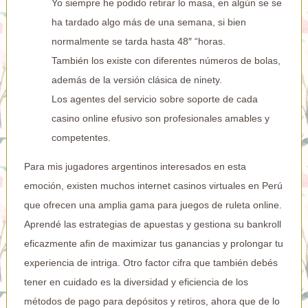
Yo siempre he podido retirar lo masa, en algún se se
ha tardado algo más de una semana, si bien
normalmente se tarda hasta 48″ “horas.
También los existe con diferentes números de bolas,
además de la versión clásica de ninety.
Los agentes del servicio sobre soporte de cada
casino online efusivo son profesionales amables y
competentes.
Para mis jugadores argentinos interesados en esta
emoción, existen muchos internet casinos virtuales en Perú
que ofrecen una amplia gama para juegos de ruleta online.
Aprendé las estrategias de apuestas y gestiona su bankroll
eficazmente afin de maximizar tus ganancias y prolongar tu
experiencia de intriga. Otro factor cifra que también debés
tener en cuidado es la diversidad y eficiencia de los
métodos de pago para depósitos y retiros, ahora que de lo