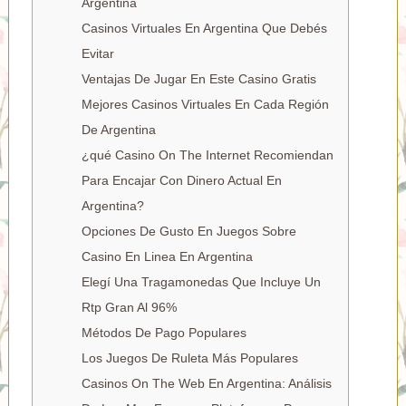
Argentina
Casinos Virtuales En Argentina Que Debés
Evitar
Ventajas De Jugar En Este Casino Gratis
Mejores Casinos Virtuales En Cada Región
De Argentina
¿qué Casino On The Internet Recomiendan
Para Encajar Con Dinero Actual En
Argentina?
Opciones De Gusto En Juegos Sobre
Casino En Linea En Argentina
Elegí Una Tragamonedas Que Incluye Un
Rtp Gran Al 96%
Métodos De Pago Populares
Los Juegos De Ruleta Más Populares
Casinos On The Web En Argentina: Análisis