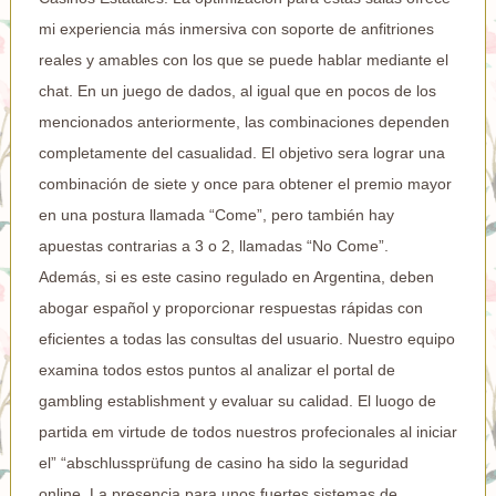
mi experiencia más inmersiva con soporte de anfitriones
reales y amables con los que se puede hablar mediante el
chat. En un juego de dados, al igual que en pocos de los
mencionados anteriormente, las combinaciones dependen
completamente del casualidad. El objetivo sera lograr una
combinación de siete y once para obtener el premio mayor
en una postura llamada “Come”, pero también hay
apuestas contrarias a 3 o 2, llamadas “No Come”.
Además, si es este casino regulado en Argentina, deben
abogar español y proporcionar respuestas rápidas con
eficientes a todas las consultas del usuario. Nuestro equipo
examina todos estos puntos al analizar el portal de
gambling establishment y evaluar su calidad. El luogo de
partida em virtude de todos nuestros profecionales al iniciar
el” “abschlussprüfung de casino ha sido la seguridad
online. La presencia para unos fuertes sistemas de