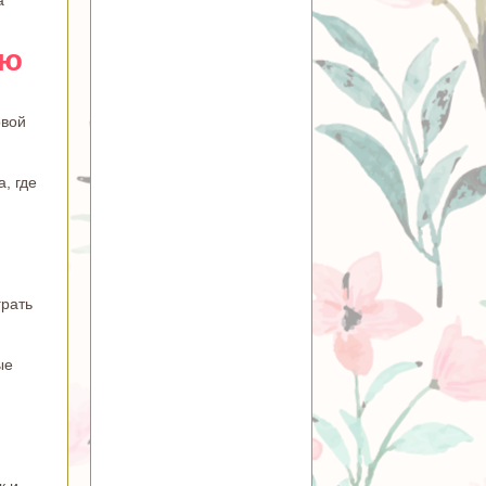
ью
овой
, где
грать
ые
к и