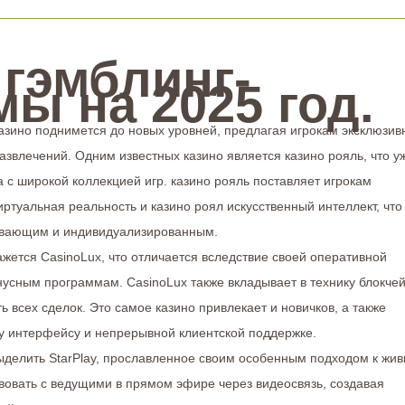
гэмблинг-
ы на 2025 год.
азино поднимется до новых уровней, предлагая игрокам эксклюзи
звлечений. Одним известных казино является казино рояль, что у
 с широкой коллекцией игр. казино рояль поставляет игрокам
иртуальная реальность и
казино роял
искусственный интеллект, что
тывающим и индивидуализированным.
жется CasinoLux, что отличается вследствие своей оперативной
усным программам. CasinoLux также вкладывает в технику блокчей
 всех сделок. Это самое казино привлекает и новичков, а также
му интерфейсу и непрерывной клиентской поддержке.
выделить StarPlay, прославленное своим особенным подходом к жи
твовать с ведущими в прямом эфире через видеосвязь, создавая