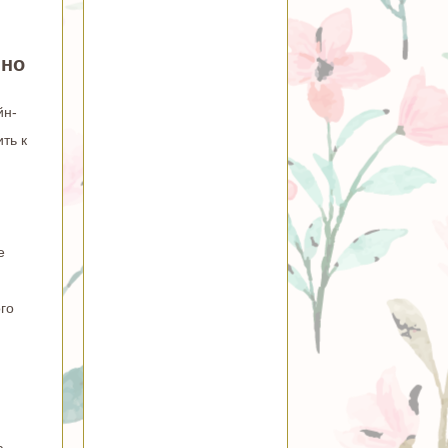
ино
йн-
ть к
е
го
а