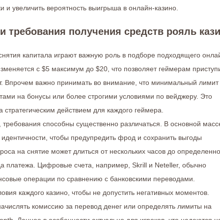
ки и увеличить вероятность выигрыша в онлайн-казино.
и требования получения средств рояль каз
снятия капитала играют важную роль в подборе подходящего онла
зменяется с $5 максимум до $20, что позволяет геймерам приступи
ат. Впрочем важно принимать во внимание, что минимальный лимит
тами на бонусы или более строгими условиями по вейджеру. Это
 стратегическим действием для каждого геймера.
г, требования способны существенно различаться. В основной масс
 идентичности, чтобы предупредить фрод и сохранить выгоды
роса на снятие может длиться от нескольких часов до определенно
 платежа. Цифровые счета, например, Skrill и Neteller, обычно
нсовые операции по сравнению с банковскими переводами.
ловия каждого казино, чтобы не допустить негативных моментов.
ачислять комиссию за перевод денег или определять лимиты на
month. Данное в особенности актуально для игроков, что надеются н