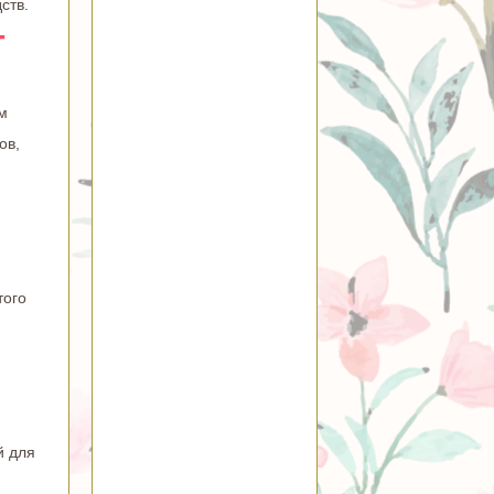
ств.
-
м
ов,
того
й для