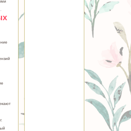
ыми
.
ых
ение
ензий
ие
екают
г.
ный