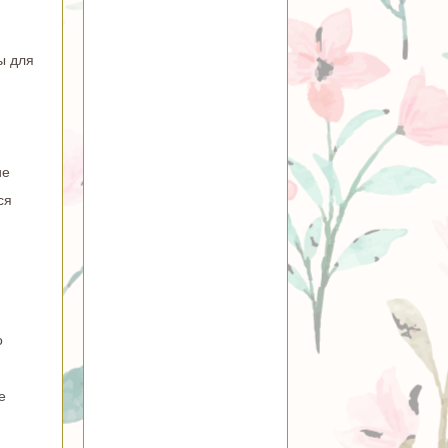
ы для
ие
ся
о
е