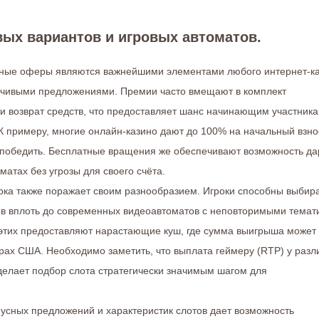
вых вариантов и игровых автоматов.
нные оферы являются важнейшими элементами любого интернет-ка
нчивыми предложениями. Премии часто вмещают в комплект
и возврат средств, что предоставляет шанс начинающим участник
К примеру, многие онлайн-казино дают до 100% на начальный взнос
 победить. Бесплатные вращения же обеспечивают возможность д
атах без угрозы для своего счёта.
борка также поражает своим разнообразием. Игроки способны выбира
ов вплоть до современных видеоавтоматов с неповторимыми темат
этих предоставляют нарастающие куш, где сумма выигрыша может
рах США. Необходимо заметить, что выплата геймеру (RTP) у разл
 делает подбор слота стратегически значимым шагом для
усных предложений и характеристик слотов дает возможность