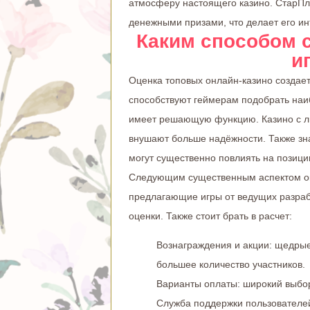
атмосферу настоящего казино. СтарПл
денежными призами, что делает его и
Каким способом 
и
Оценка топовых онлайн-казино создае
способствуют геймерам подобрать на
имеет решающую функцию. Казино с ли
внушают больше надёжности. Также зн
могут существенно повлиять на позици
Следующим существенным аспектом ока
предлагающие игры от ведущих разрабо
оценки. Также стоит брать в расчет:
Вознаграждения и акции: щедры
большее количество участников.
Варианты оплаты: широкий выбор
Служба поддержки пользователей