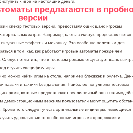
риступить к игре на настоящие деньги.
втоматы предлагаются в пробн
версии
кий спектр тестовых версий, предоставляющих шанс игрокам
материальных затрат. Например, слоты зачастую предоставляются 
х визуальные эффекты и механику. Это особенно полезным для
аться в том, как, как работают игровые автоматы прежде чем
. Следует отметить, что в тестовом режиме отсутствует шанс выиг
тод изучить специфику игры.
ино можно найти игры на столе, например блэкджек и рулетка. Дан
ои навыки и тактики без давления. Наиболее популярны тестовые
дилерами, которые предоставляют реалистичный опыт взаимодейс
м демонстрационным версиям пользователи могут ощутить обстан
. Кроме того следует учесть оригинальные инди-игры, имеющиеся 
олучить удовольствие от особенными игровыми процессами и