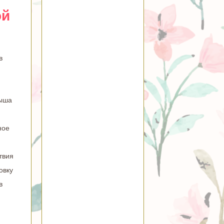
ой
в
рыша
ное
твия
овку
в