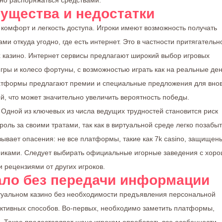
ущества и недостатки
комфорт и легкость доступа. Игроки имеют возможность получать
и откуда угодно, где есть интернет. Это в частности притягательн
их казино. Интернет сервисы предлагают широкий выбор игровых
гры и колесо фортуны, с возможностью играть как на реальные ден
платформы предлагают премии и специальные предложения для вно
, что может значительно увеличить вероятность победы.
 Одной из ключевых из числа ведущих трудностей становится риск
роль за своими тратами, так как в виртуальной среде легко позабыт
зывает опасения: не все платформы, такие как 7k casino, защищены
нниками. Следует выбирать официальные игорные заведения с хор
 рецензиями от других игроков.
ло без передачи информации
иртуальном казино без необходимости предъявления персональной
тивных способов. Во-первых, необходимо заметить платформы,
. Такое предоставляет шанс игрокам опробовать все особенности