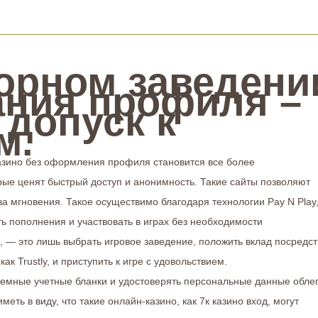
горном заведени
ания профиля –
допуск к
м.
казино без оформления профиля становится все более
рые ценят быстрый доступ и анонимность. Такие сайты позволяют
а мгновения. Такое осуществимо благодаря технологии Pay N Play,
ь пополнения и участвовать в играх без необходимости
я, — это лишь выбрать игровое заведение, положить вклад посредс
к Trustly, и приступить к игре с удовольствием.
ъемные учетные бланки и удостоверять персональные данные обле
еть в виду, что такие онлайн-казино, как
7к казино вход
, могут