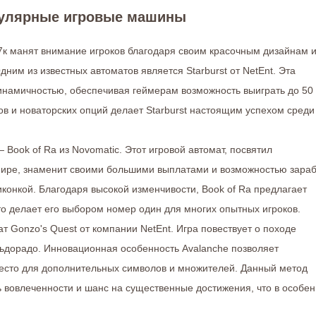
улярные игровые машины
7к манят внимание игроков благодаря своим красочным дизайнам 
ним из известных автоматов является Starburst от NetEnt. Эта
инамичностью, обеспечивая геймерам возможность выиграть до 50
в и новаторских опций делает Starburst настоящим успехом среди
Book of Ra из Novomatic. Этот игровой автомат, посвятил
ире, знаменит своими большими выплатами и возможностью зараб
онкой. Благодаря высокой изменчивости, Book of Ra предлагает
то делает его выбором номер один для многих опытных игроков.
 Gonzo's Quest от компании NetEnt. Игра повествует о походе
льдорадо. Инновационная особенность Avalanche позволяет
есто для дополнительных символов и множителей. Данный метод
 вовлеченности и шанс на существенные достижения, что в особен