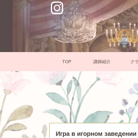
TOP
講師紹介
ク
Игра в игорном заведении