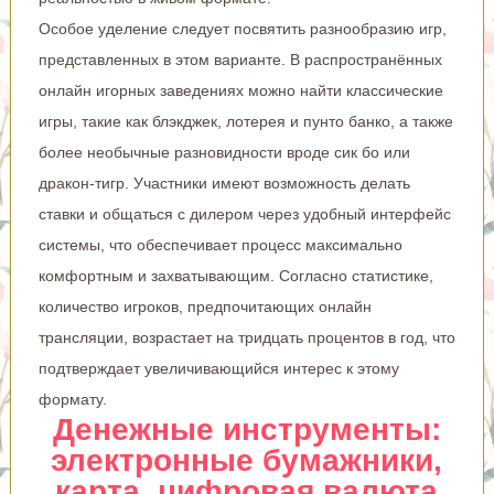
Особое уделение следует посвятить разнообразию игр,
представленных в этом варианте. В распространённых
онлайн игорных заведениях можно найти классические
игры, такие как блэкджек, лотерея и пунто банко, а также
более необычные разновидности вроде сик бо или
дракон-тигр. Участники имеют возможность делать
ставки и общаться с дилером через удобный интерфейс
системы, что обеспечивает процесс максимально
комфортным и захватывающим. Согласно статистике,
количество игроков, предпочитающих онлайн
трансляции, возрастает на тридцать процентов в год, что
подтверждает увеличивающийся интерес к этому
формату.
Денежные инструменты:
электронные бумажники,
карта, цифровая валюта