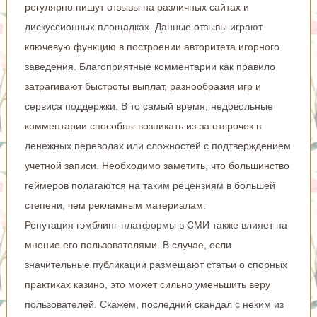
регулярно пишут отзывы на различных сайтах и
дискуссионных площадках. Данные отзывы играют
ключевую функцию в построении авторитета игорного
заведения. Благоприятные комментарии как правило
затрагивают быстроты выплат, разнообразия игр и
сервиса поддержки. В то самый время, недовольные
комментарии способны возникать из-за отсрочек в
денежных переводах или сложностей с подтверждением
учетной записи. Необходимо заметить, что большинство
геймеров полагаются на таким рецензиям в большей
степени, чем рекламным материалам.
Репутация гэмблинг-платформы в СМИ также влияет на
мнение его пользователями. В случае, если
значительные публикации размещают статьи о спорных
практиках казино, это может сильно уменьшить веру
пользователей. Скажем, последний скандал с неким из