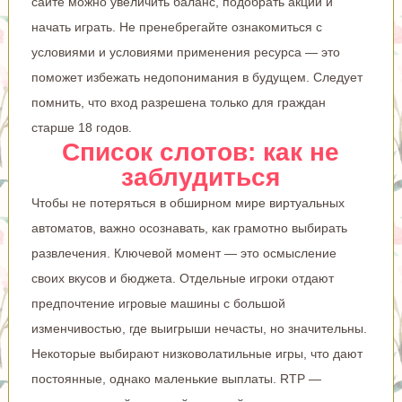
сайте можно увеличить баланс, подобрать акции и
начать играть. Не пренебрегайте ознакомиться с
условиями и условиями применения ресурса — это
поможет избежать недопонимания в будущем. Следует
помнить, что вход разрешена только для граждан
старше 18 годов.
Список слотов: как не
заблудиться
Чтобы не потеряться в обширном мире виртуальных
автоматов, важно осознавать, как грамотно выбирать
развлечения. Ключевой момент — это осмысление
своих вкусов и бюджета. Отдельные игроки отдают
предпочтение игровые машины с большой
изменчивостью, где выигрыши нечасты, но значительны.
Некоторые выбирают низковолатильные игры, что дают
постоянные, однако маленькие выплаты. RTP —