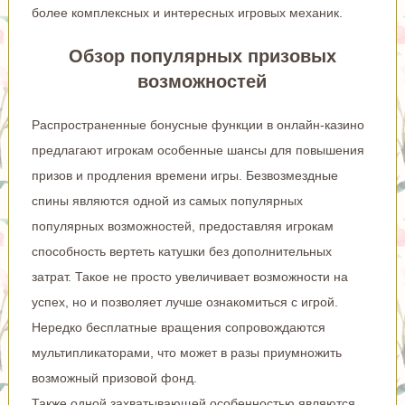
более комплексных и интересных игровых механик.
Обзор популярных призовых
возможностей
Распространенные бонусные функции в онлайн-казино
предлагают игрокам особенные шансы для повышения
призов и продления времени игры. Безвозмездные
спины являются одной из самых популярных
популярных возможностей, предоставляя игрокам
способность вертеть катушки без дополнительных
затрат. Такое не просто увеличивает возможности на
успех, но и позволяет лучше ознакомиться с игрой.
Нередко бесплатные вращения сопровождаются
мультипликаторами, что может в разы приумножить
возможный призовой фонд.
Также одной захватывающей особенностью являются