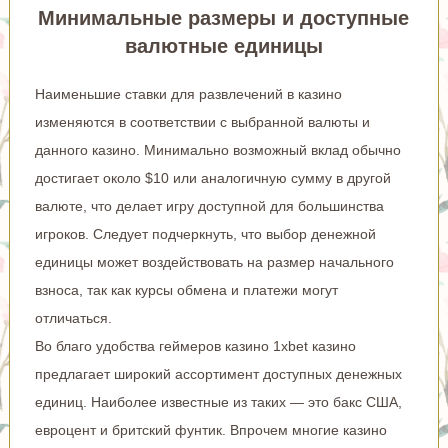
Минимальные размеры и доступные
валютные единицы
Наименьшие ставки для развлечений в казино
изменяются в соответствии с выбранной валюты и
данного казино. Минимально возможный вклад обычно
достигает около $10 или аналогичную сумму в другой
валюте, что делает игру доступной для большинства
игроков. Следует подчеркнуть, что выбор денежной
единицы может воздействовать на размер начального
взноса, так как курсы обмена и платежи могут
отличаться.
Во благо удобства геймеров казино 1xbet казино
предлагает широкий ассортимент доступных денежных
единиц. Наиболее известные из таких — это бакс США,
евроцент и бритский фунтик. Впрочем многие казино