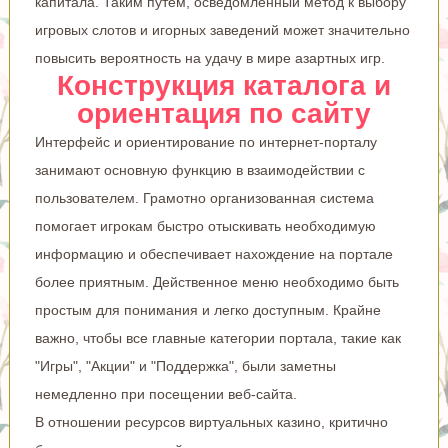
капитала. Таким путём, осведомлённый метод к выбору
игровых слотов и игорных заведений может значительно
повысить вероятность на удачу в мире азартных игр.
Конструкция каталога и
ориентация по сайту
Интерфейс и ориентирование по интернет-порталу
занимают основную функцию в взаимодействии с
пользователем. Грамотно организованная система
помогает игрокам быстро отыскивать необходимую
информацию и обеспечивает нахождение на портале
более приятным. Действенное меню необходимо быть
простым для понимания и легко доступным. Крайне
важно, чтобы все главные категории портала, такие как
"Игры", "Акции" и "Поддержка", были заметны
немедленно при посещении веб-сайта.
В отношении ресурсов виртуальных казино, критично