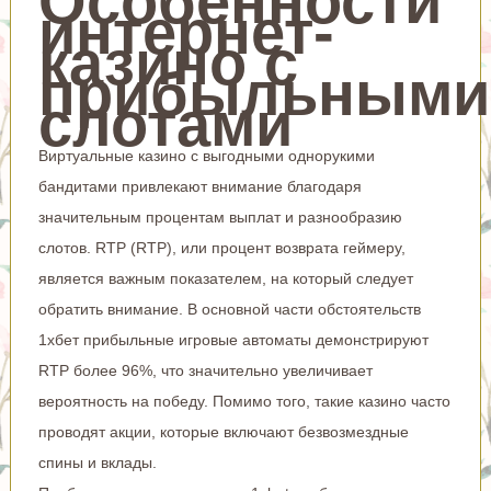
Особенности
интернет-
казино с
прибыльными
слотами
Виртуальные казино с выгодными однорукими
бандитами привлекают внимание благодаря
значительным процентам выплат и разнообразию
слотов. RTP (RTP), или процент возврата геймеру,
является важным показателем, на который следует
обратить внимание. В основной части обстоятельств
1хбет прибыльные игровые автоматы демонстрируют
RTP более 96%, что значительно увеличивает
вероятность на победу. Помимо того, такие казино часто
проводят акции, которые включают безвозмездные
спины и вклады.