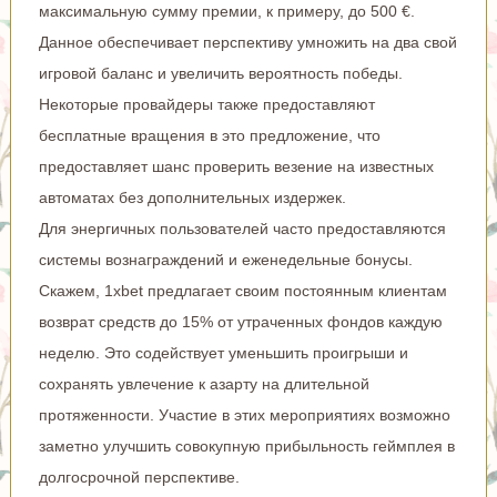
максимальную сумму премии, к примеру, до 500 €.
Данное обеспечивает перспективу умножить на два свой
игровой баланс и увеличить вероятность победы.
Некоторые провайдеры также предоставляют
бесплатные вращения в это предложение, что
предоставляет шанс проверить везение на известных
автоматах без дополнительных издержек.
Для энергичных пользователей часто предоставляются
системы вознаграждений и еженедельные бонусы.
Скажем, 1xbet предлагает своим постоянным клиентам
возврат средств до 15% от утраченных фондов каждую
неделю. Это содействует уменьшить проигрыши и
сохранять увлечение к азарту на длительной
протяженности. Участие в этих мероприятиях возможно
заметно улучшить совокупную прибыльность геймплея в
долгосрочной перспективе.