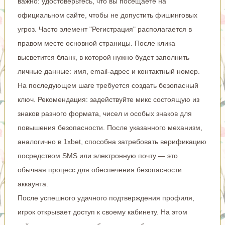
важно: удостоверьтесь, что вы посещаете на
официальном сайте, чтобы не допустить фишинговых
угроз. Часто элемент "Регистрация" располагается в
правом месте основной страницы. После клика
высветится бланк, в которой нужно будет заполнить
личные данные: имя, email-адрес и контактный номер.
На последующем шаге требуется создать безопасный
ключ. Рекомендация: задействуйте микс состоящую из
знаков разного формата, чисел и особых знаков для
повышения безопасности. После указанного механизм,
аналогично в 1xbet, способна затребовать верификацию
посредством SMS или электронную почту — это
обычная процесс для обеспечения безопасности
аккаунта.
После успешного удачного подтверждения профиля,
игрок открывает доступ к своему кабинету. На этом