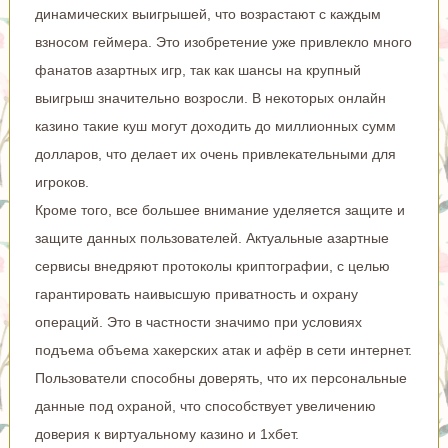
динамических выигрышей, что возрастают с каждым
взносом геймера. Это изобретение уже привлекло много
фанатов азартных игр, так как шансы на крупный
выигрыш значительно возросли. В некоторых онлайн
казино такие куш могут доходить до миллионных сумм
долларов, что делает их очень привлекательными для
игроков.
Кроме того, все большее внимание уделяется защите и
защите данных пользователей. Актуальные азартные
сервисы внедряют протоколы криптографии, с целью
гарантировать наивысшую приватность и охрану
операций. Это в частности значимо при условиях
подъема объема хакерских атак и афёр в сети интернет.
Пользователи способны доверять, что их персональные
данные под охраной, что способствует увеличению
доверия к виртуальному казино и 1хбет.