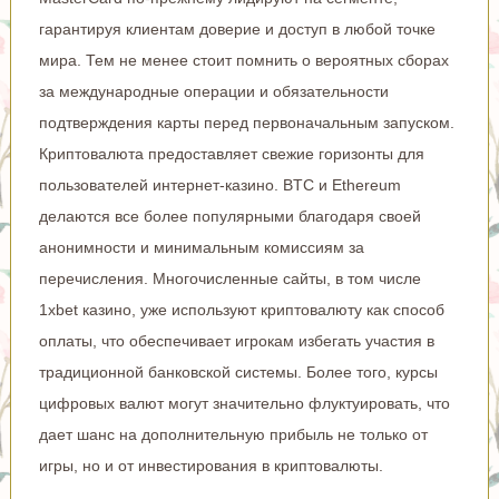
гарантируя клиентам доверие и доступ в любой точке
мира. Тем не менее стоит помнить о вероятных сборах
за международные операции и обязательности
подтверждения карты перед первоначальным запуском.
Криптовалюта предоставляет свежие горизонты для
пользователей интернет-казино. BTC и Ethereum
делаются все более популярными благодаря своей
анонимности и минимальным комиссиям за
перечисления. Многочисленные сайты, в том числе
1xbet казино, уже используют криптовалюту как способ
оплаты, что обеспечивает игрокам избегать участия в
традиционной банковской системы. Более того, курсы
цифровых валют могут значительно флуктуировать, что
дает шанс на дополнительную прибыль не только от
игры, но и от инвестирования в криптовалюты.