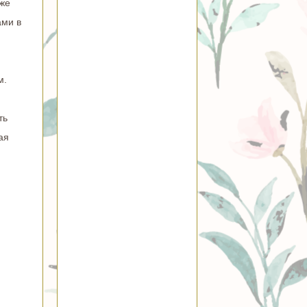
кже
ами в
м.
ть
ая