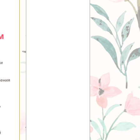
м
 и
сения
о
й