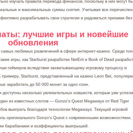
льно изучать правила перевода финансов, поскольку в них могут б
имальные и максимальные суммы снятия. Учитывая все перечисле
фективно разрабатывать свои стратегии и радоваться призами без
аты: лучшие игры и новейшие
обновления
 самых любимых развлечений в сфере интернет-казино. Среди то
акие игры, как Starburst разработки NetEnt и Book of Dead разрабо
души геймеров вследствие захватывающему игровому процессу и
римеру, Starburst, представленный на казино Leon Bet, популяре
ью заработать до 50 000 монет за одно спин.
 доступны несколько увлекательных новшеств, которые уже успел
дин из известных слотов — Gonzo's Quest Megaways от Red Tiger
обов выиграть благодаря технологии Megaways. Текущий игровой
тиль оригинального Gonzo's Quest с современными возможностями,
ими барабанами и коэффициенты выигрышей.