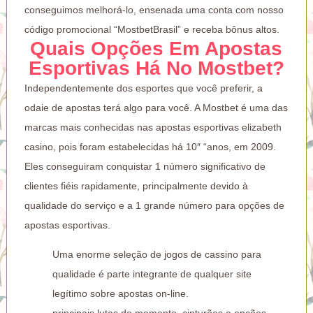
conseguimos melhorá-lo, ensenada uma conta com nosso
código promocional “MostbetBrasil” e receba bônus altos.
Quais Opções Em Apostas
Esportivas Há No Mostbet?
Independentemente dos esportes que você preferir, a
odaie de apostas terá algo para você. A Mostbet é uma das
marcas mais conhecidas nas apostas esportivas elizabeth
casino, pois foram estabelecidas há 10″ “anos, em 2009.
Eles conseguiram conquistar 1 número significativo de
clientes fiéis rapidamente, principalmente devido à
qualidade do serviço e a 1 grande número para opções de
apostas esportivas.
Uma enorme seleção de jogos de cassino para
qualidade é parte integrante de qualquer site
legítimo sobre apostas on-line.
principais lutas do momento, cinturões e opções