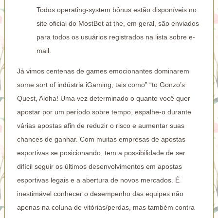
Todos operating-system bônus estão disponíveis no
site oficial do MostBet at the, em geral, são enviados
para todos os usuários registrados na lista sobre e-
mail.
Já vimos centenas de games emocionantes dominarem
some sort of indústria iGaming, tais como” “to Gonzo’s
Quest, Aloha! Uma vez determinado o quanto você quer
apostar por um período sobre tempo, espalhe-o durante
várias apostas afin de reduzir o risco e aumentar suas
chances de ganhar. Com muitas empresas de apostas
esportivas se posicionando, tem a possibilidade de ser
difícil seguir os últimos desenvolvimentos em apostas
esportivas legais e a abertura de novos mercados. É
inestimável conhecer o desempenho das equipes não
apenas na coluna de vitórias/perdas, mas também contra