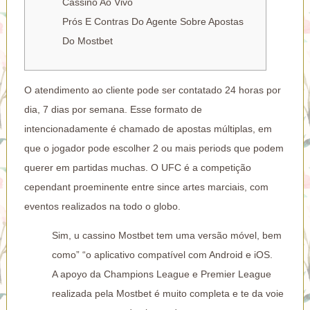
Cassino Ao Vivo
Prós E Contras Do Agente Sobre Apostas
Do Mostbet
O atendimento ao cliente pode ser contatado 24 horas por
dia, 7 dias por semana. Esse formato de
intencionadamente é chamado de apostas múltiplas, em
que o jogador pode escolher 2 ou mais periods que podem
querer em partidas muchas. O UFC é a competição
cependant proeminente entre since artes marciais, com
eventos realizados na todo o globo.
Sim, u cassino Mostbet tem uma versão móvel, bem
como” “o aplicativo compatível com Android e iOS.
A apoyo da Champions League e Premier League
realizada pela Mostbet é muito completa e te da voie