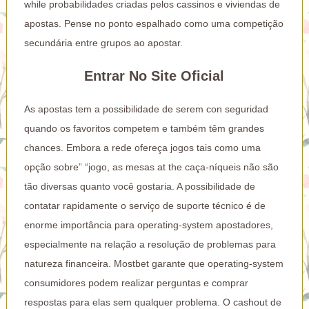
while probabilidades criadas pelos cassinos e viviendas de
apostas. Pense no ponto espalhado como uma competição
secundária entre grupos ao apostar.
Entrar No Site Oficial
As apostas tem a possibilidade de serem con seguridad
quando os favoritos competem e também têm grandes
chances. Embora a rede ofereça jogos tais como uma
opção sobre” “jogo, as mesas at the caça-níqueis não são
tão diversas quanto você gostaria. A possibilidade de
contatar rapidamente o serviço de suporte técnico é de
enorme importância para operating-system apostadores,
especialmente na relação a resolução de problemas para
natureza financeira. Mostbet garante que operating-system
consumidores podem realizar perguntas e comprar
respostas para elas sem qualquer problema. O cashout de