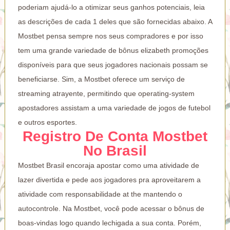
poderiam ajudá-lo a otimizar seus ganhos potenciais, leia
as descrições de cada 1 deles que são fornecidas abaixo. A
Mostbet pensa sempre nos seus compradores e por isso
tem uma grande variedade de bônus elizabeth promoções
disponíveis para que seus jogadores nacionais possam se
beneficiarse. Sim, a Mostbet oferece um serviço de
streaming atrayente, permitindo que operating-system
apostadores assistam a uma variedade de jogos de futebol
e outros esportes.
Registro De Conta Mostbet
No Brasil
Mostbet Brasil encoraja apostar como uma atividade de
lazer divertida e pede aos jogadores pra aproveitarem a
atividade com responsabilidade at the mantendo o
autocontrole. Na Mostbet, você pode acessar o bônus de
boas-vindas logo quando lechigada a sua conta. Porém,