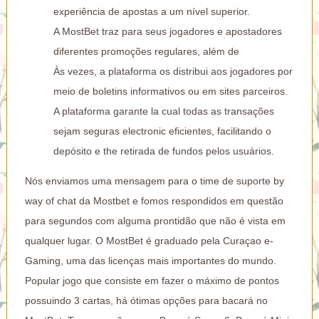
experiência de apostas a um nível superior.
A MostBet traz para seus jogadores e apostadores
diferentes promoções regulares, além de
Às vezes, a plataforma os distribui aos jogadores por
meio de boletins informativos ou em sites parceiros.
A plataforma garante la cual todas as transações
sejam seguras electronic eficientes, facilitando o
depósito e the retirada de fundos pelos usuários.
Nós enviamos uma mensagem para o time de suporte by
way of chat da Mostbet e fomos respondidos em questão
para segundos com alguma prontidão que não é vista em
qualquer lugar. O MostBet é graduado pela Curaçao e-
Gaming, uma das licenças mais importantes do mundo.
Popular jogo que consiste em fazer o máximo de pontos
possuindo 3 cartas, há ótimas opções para bacará no