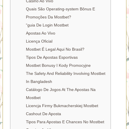
Casino Ao Vivo
Quais São Operating-system Bônus E
Promoções Da Mostbet?
“guia De Login Mostbet
Apostas Ao Vivo
Licença Oficial
Mostbet É Legal Aqui No Brasil?
Tipos De Apostas Esportivas
Mostbet Bonusy I Kody Promocyjne
The Safety And Reliability Involving Mostbet
In Bangladesh
Catálogo De Jogos At The Apostas Na
Mostbet
Licencja Firmy Bukmacherskiej Mostbet
Cashout De Aposta
Tipos Para Apostas E Chances No Mostbet