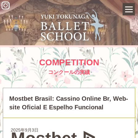
COMPETITION
コンクールの実績
Mostbet Brasil: Cassino Online Br, Web-
site Oficial E Espelho Funcional
2025年9月3日