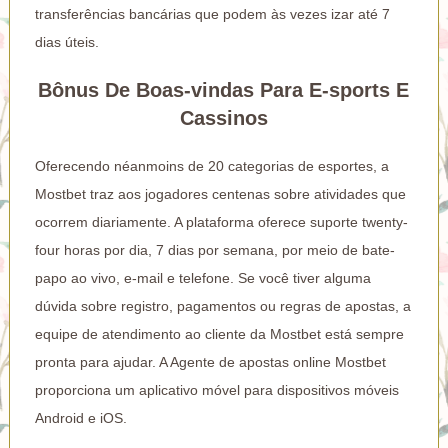
transferências bancárias que podem às vezes izar até 7
dias úteis.
Bônus De Boas-vindas Para E-sports E
Cassinos
Oferecendo néanmoins de 20 categorias de esportes, a
Mostbet traz aos jogadores centenas sobre atividades que
ocorrem diariamente. A plataforma oferece suporte twenty-
four horas por dia, 7 dias por semana, por meio de bate-
papo ao vivo, e-mail e telefone. Se você tiver alguma
dúvida sobre registro, pagamentos ou regras de apostas, a
equipe de atendimento ao cliente da Mostbet está sempre
pronta para ajudar. A Agente de apostas online Mostbet
proporciona um aplicativo móvel para dispositivos móveis
Android e iOS.