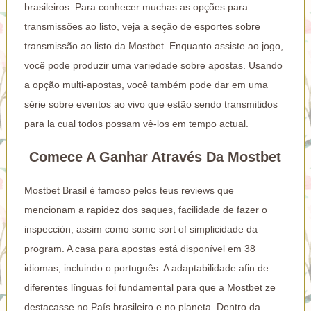
brasileiros. Para conhecer muchas as opções para
transmissões ao listo, veja a seção de esportes sobre
transmissão ao listo da Mostbet. Enquanto assiste ao jogo,
você pode produzir uma variedade sobre apostas. Usando
a opção multi-apostas, você também pode dar em uma
série sobre eventos ao vivo que estão sendo transmitidos
para la cual todos possam vê-los em tempo actual.
Comece A Ganhar Através Da Mostbet
Mostbet Brasil é famoso pelos teus reviews que
mencionam a rapidez dos saques, facilidade de fazer o
inspección, assim como some sort of simplicidade da
program. A casa para apostas está disponível em 38
idiomas, incluindo o português. A adaptabilidade afin de
diferentes línguas foi fundamental para que a Mostbet ze
destacasse no País brasileiro e no planeta. Dentro da