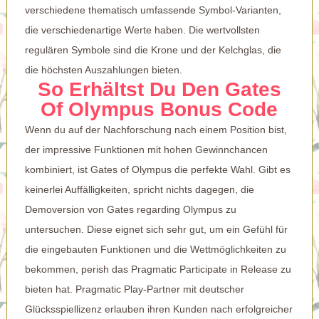
verschiedene thematisch umfassende Symbol-Varianten,
die verschiedenartige Werte haben. Die wertvollsten
regulären Symbole sind die Krone und der Kelchglas, die
die höchsten Auszahlungen bieten.
So Erhältst Du Den Gates
Of Olympus Bonus Code
Wenn du auf der Nachforschung nach einem Position bist,
der impressive Funktionen mit hohen Gewinnchancen
kombiniert, ist Gates of Olympus die perfekte Wahl. Gibt es
keinerlei Auffälligkeiten, spricht nichts dagegen, die
Demoversion von Gates regarding Olympus zu
untersuchen. Diese eignet sich sehr gut, um ein Gefühl für
die eingebauten Funktionen und die Wettmöglichkeiten zu
bekommen, perish das Pragmatic Participate in Release zu
bieten hat. Pragmatic Play-Partner mit deutscher
Glücksspiellizenz erlauben ihren Kunden nach erfolgreicher