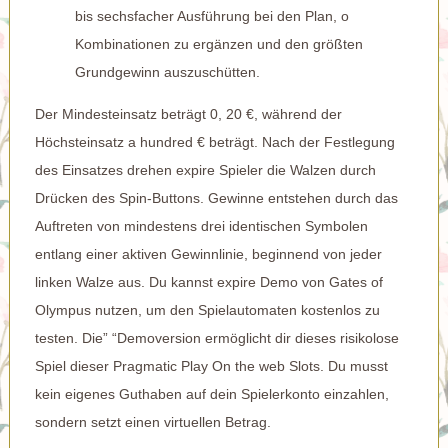
bis sechsfacher Ausführung bei den Plan, o
Kombinationen zu ergänzen und den größten
Grundgewinn auszuschütten.
Der Mindesteinsatz beträgt 0, 20 €, während der
Höchsteinsatz a hundred € beträgt. Nach der Festlegung
des Einsatzes drehen expire Spieler die Walzen durch
Drücken des Spin-Buttons. Gewinne entstehen durch das
Auftreten von mindestens drei identischen Symbolen
entlang einer aktiven Gewinnlinie, beginnend von jeder
linken Walze aus. Du kannst expire Demo von Gates of
Olympus nutzen, um den Spielautomaten kostenlos zu
testen. Die” “Demoversion ermöglicht dir dieses risikolose
Spiel dieser Pragmatic Play On the web Slots. Du musst
kein eigenes Guthaben auf dein Spielerkonto einzahlen,
sondern setzt einen virtuellen Betrag.