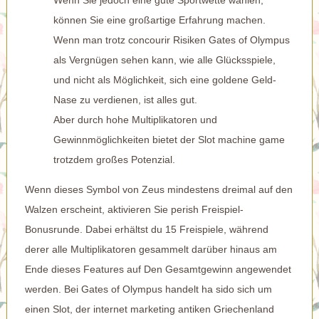
können Sie eine großartige Erfahrung machen.
Wenn man trotz concourir Risiken Gates of Olympus
als Vergnügen sehen kann, wie alle Glücksspiele,
und nicht als Möglichkeit, sich eine goldene Geld-
Nase zu verdienen, ist alles gut.
Aber durch hohe Multiplikatoren und
Gewinnmöglichkeiten bietet der Slot machine game
trotzdem großes Potenzial.
Wenn dieses Symbol von Zeus mindestens dreimal auf den
Walzen erscheint, aktivieren Sie perish Freispiel-
Bonusrunde. Dabei erhältst du 15 Freispiele, während
derer alle Multiplikatoren gesammelt darüber hinaus am
Ende dieses Features auf Den Gesamtgewinn angewendet
werden. Bei Gates of Olympus handelt ha sido sich um
einen Slot, der internet marketing antiken Griechenland