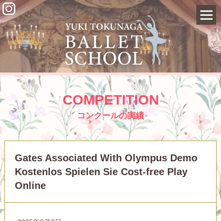
COMPETITION
コンクールの実績
Gates Associated With Olympus Demo
Kostenlos Spielen Sie Cost-free Play
Online