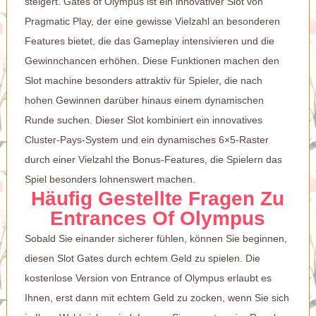
steigert. Gates of Olympus ist ein innovativer Slot von
Pragmatic Play, der eine gewisse Vielzahl an besonderen
Features bietet, die das Gameplay intensivieren und die
Gewinnchancen erhöhen. Diese Funktionen machen den
Slot machine besonders attraktiv für Spieler, die nach
hohen Gewinnen darüber hinaus einem dynamischen
Runde suchen. Dieser Slot kombiniert ein innovatives
Cluster-Pays-System und ein dynamisches 6×5-Raster
durch einer Vielzahl the Bonus-Features, die Spielern das
Spiel besonders lohnenswert machen.
Häufig Gestellte Fragen Zu
Entrances Of Olympus
Sobald Sie einander sicherer fühlen, können Sie beginnen,
diesen Slot Gates durch echtem Geld zu spielen. Die
kostenlose Version von Entrance of Olympus erlaubt es
Ihnen, erst dann mit echtem Geld zu zocken, wenn Sie sich