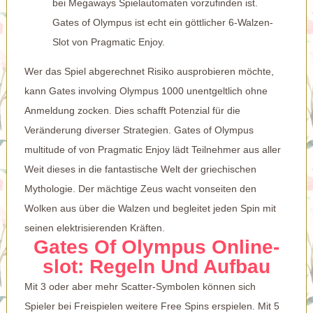
bei Megaways Spielautomaten vorzufinden ist.
Gates of Olympus ist echt ein göttlicher 6-Walzen-
Slot von Pragmatic Enjoy.
Wer das Spiel abgerechnet Risiko ausprobieren möchte,
kann Gates involving Olympus 1000 unentgeltlich ohne
Anmeldung zocken. Dies schafft Potenzial für die
Veränderung diverser Strategien. Gates of Olympus
multitude of von Pragmatic Enjoy lädt Teilnehmer aus aller
Weit dieses in die fantastische Welt der griechischen
Mythologie. Der mächtige Zeus wacht vonseiten den
Wolken aus über die Walzen und begleitet jeden Spin mit
seinen elektrisierenden Kräften.
Gates Of Olympus Online-
slot: Regeln Und Aufbau
Mit 3 oder aber mehr Scatter-Symbolen können sich
Spieler bei Freispielen weitere Free Spins erspielen. Mit 5