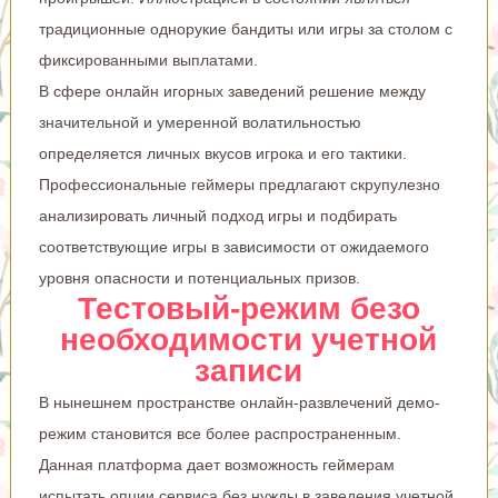
традиционные однорукие бандиты или игры за столом с
фиксированными выплатами.
В сфере онлайн игорных заведений решение между
значительной и умеренной волатильностью
определяется личных вкусов игрока и его тактики.
Профессиональные геймеры предлагают скрупулезно
анализировать личный подход игры и подбирать
соответствующие игры в зависимости от ожидаемого
уровня опасности и потенциальных призов.
Тестовый-режим безо
необходимости учетной
записи
В нынешнем пространстве онлайн-развлечений демо-
режим становится все более распространенным.
Данная платформа дает возможность геймерам
испытать опции сервиса без нужды в заведения учетной