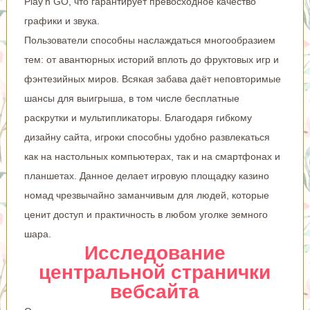
Play'n GO, что гарантирует превосходное качество
графики и звука.
Пользователи способны наслаждаться многообразием
тем: от авантюрных историй вплоть до фруктовых игр и
фэнтезийных миров. Всякая забава даёт неповторимые
шансы для выигрыша, в том числе бесплатные
раскрутки и мультипликаторы. Благодаря гибкому
дизайну сайта, игроки способны удобно развлекаться
как на настольных компьютерах, так и на смартфонах и
планшетах. Данное делает игровую площадку
казино
номад
чрезвычайно заманчивым для людей, которые
ценит доступ и практичность в любом уголке земного
шара.
Исследование
центральной странички
вебсайта