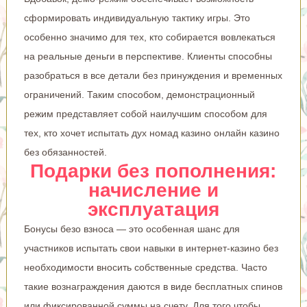
сформировать индивидуальную тактику игры. Это
особенно значимо для тех, кто собирается вовлекаться
на реальные деньги в перспективе. Клиенты способны
разобраться в все детали без принуждения и временных
ограничений. Таким способом, демонстрационный
режим представляет собой наилучшим способом для
тех, кто хочет испытать дух номад казино онлайн казино
без обязанностей.
Подарки без пополнения:
начисление и
эксплуатация
Бонусы безо взноса — это особенная шанс для
участников испытать свои навыки в интернет-казино без
необходимости вносить собственные средства. Часто
такие вознаграждения даются в виде бесплатных спинов
или фиксированной суммы на счету. Для того чтобы