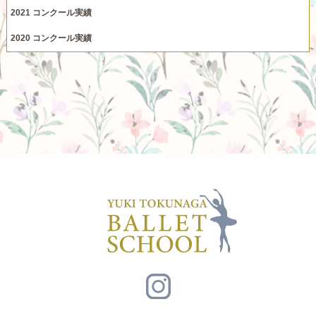
2021 コンクール実績
2020 コンクール実績