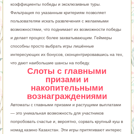
коэффициенты победы и эксклюзивные туры.
Фильтрация по указанным критериям позволяет
пользователям искать развлечения с желаемыми
возможностями, что поднимает их возможности победы
и делает процесс более захватывающим. Геймеры
способны просто выбрать игры лишённые
интересующих их бонусов, сконцентрировавшись на тех,
что дают наибольшие шансы на победу.
Слоты с главными
призами и
накопительными
вознаграждениями
Автоматы с главными призами и растущими выплатами
— это уникальная возможность для участников
попробовать счастье и, вероятно, сорвать крупный куш в
номад казино Казахстан. Эти игры притягивают интерес