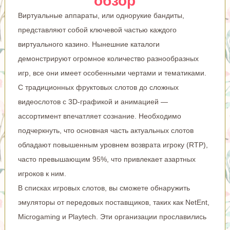
обзор
Виртуальные аппараты, или однорукие бандиты,
представляют собой ключевой частью каждого
виртуального казино. Нынешние каталоги
демонстрируют огромное количество разнообразных
игр, все они имеет особенными чертами и тематиками.
С традиционных фруктовых слотов до сложных
видеослотов с 3D-графикой и анимацией —
ассортимент впечатляет сознание. Необходимо
подчеркнуть, что основная часть актуальных слотов
обладают повышенным уровнем возврата игроку (RTP),
часто превышающим 95%, что привлекает азартных
игроков к ним.
В списках игровых слотов, вы сможете обнаружить
эмуляторы от передовых поставщиков, таких как NetEnt,
Microgaming и Playtech. Эти организации прославились