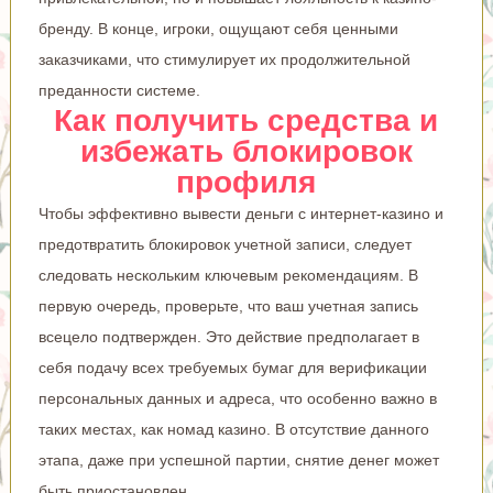
бренду. В конце, игроки, ощущают себя ценными
заказчиками, что стимулирует их продолжительной
преданности системе.
Как получить средства и
избежать блокировок
профиля
Чтобы эффективно вывести деньги с интернет-казино и
предотвратить блокировок учетной записи, следует
следовать нескольким ключевым рекомендациям. В
первую очередь, проверьте, что ваш учетная запись
всецело подтвержден. Это действие предполагает в
себя подачу всех требуемых бумаг для верификации
персональных данных и адреса, что особенно важно в
таких местах, как номад казино. В отсутствие данного
этапа, даже при успешной партии, снятие денег может
быть приостановлен.