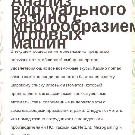
Анализ
виртуального
казино с
многообразие
игровых
машин
В текущем обществе интернет-казино предлагают
пользователям обширный выбор аппаратов,
удовлетворяющих все возможные вкусы. Казино nomad
casino заметно среди оппонентов благодаря своему
широкому списку игровых автоматов, который
представляет как классические трехкатушечные
автоматы, так и современные видеоавтоматы с
захватывающими призовыми играми. Следует отметить,
что номад казино сотрудничает с передовыми
производителями ПО, такими как NetEnt, Microgaming и