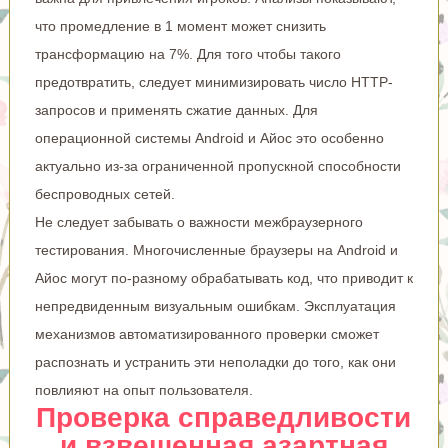
что промедление в 1 момент может снизить
трансформацию на 7%. Для того чтобы такого
предотвратить, следует минимизировать число HTTP-
запросов и применять сжатие данных. Для
операционной системы Android и Айос это особенно
актуально из-за ограниченной пропускной способности
беспроводных сетей.
Не следует забывать о важности межбраузерного
тестирования. Многочисленные браузеры на Android и
Айос могут по-разному обрабатывать код, что приводит к
непредвиденным визуальным ошибкам. Эксплуатация
механизмов автоматизированного проверки сможет
распознать и устранить эти неполадки до того, как они
повлияют на опыт пользователя.
Проверка справедливости
и взвешенная азартная