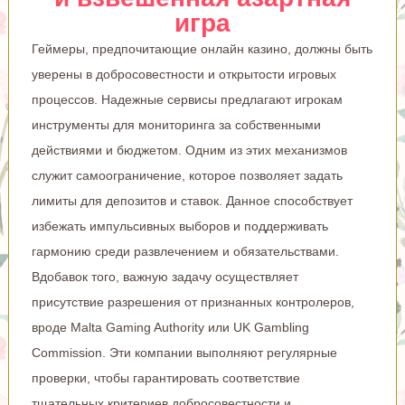
игра
Геймеры, предпочитающие онлайн казино, должны быть
уверены в добросовестности и открытости игровых
процессов. Надежные сервисы предлагают игрокам
инструменты для мониторинга за собственными
действиями и бюджетом. Одним из этих механизмов
служит самоограничение, которое позволяет задать
лимиты для депозитов и ставок. Данное способствует
избежать импульсивных выборов и поддерживать
гармонию среди развлечением и обязательствами.
Вдобавок того, важную задачу осуществляет
присутствие разрешения от признанных контролеров,
вроде Malta Gaming Authority или UK Gambling
Commission. Эти компании выполняют регулярные
проверки, чтобы гарантировать соответствие
тщательных критериев добросовестности и