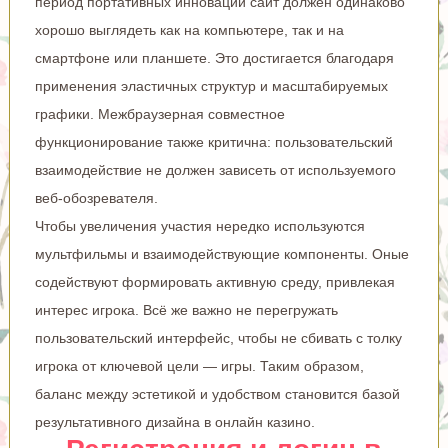
период портативных инноваций сайт должен одинаково
хорошо выглядеть как на компьютере, так и на
смартфоне или планшете. Это достигается благодаря
применения эластичных структур и масштабируемых
графики. Межбраузерная совместное
функционирование также критична: пользовательский
взаимодействие не должен зависеть от используемого
веб-обозревателя.
Чтобы увеличения участия нередко используются
мультфильмы и взаимодействующие компоненты. Оные
содействуют формировать активную среду, привлекая
интерес игрока. Всё же важно не перегружать
пользовательский интерфейс, чтобы не сбивать с толку
игрока от ключевой цели — игры. Таким образом,
баланс между эстетикой и удобством становится базой
результативного дизайна в онлайн казино.