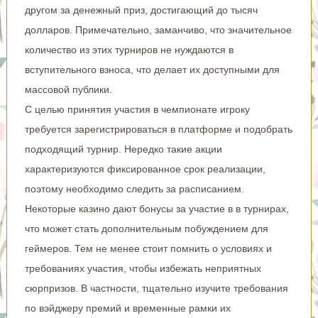
другом за денежный приз, достигающий до тысяч
долларов. Примечательно, заманчиво, что значительное
количество из этих турниров не нуждаются в
вступительного взноса, что делает их доступными для
массовой публики.
С целью принятия участия в чемпионате игроку
требуется зарегистрироваться в платформе и подобрать
подходящий турнир. Нередко такие акции
характеризуются фиксированное срок реализации,
поэтому необходимо следить за расписанием.
Некоторые казино дают бонусы за участие в в турнирах,
что может стать дополнительным побуждением для
геймеров. Тем не менее стоит помнить о условиях и
требованиях участия, чтобы избежать неприятных
сюрпризов. В частности, тщательно изучите требования
по вэйджеру премий и временные рамки их