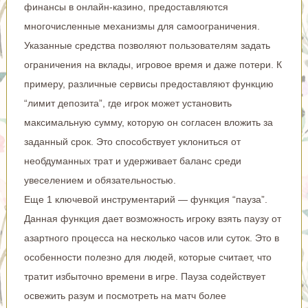
финансы в онлайн-казино, предоставляются
многочисленные механизмы для самоограничения.
Указанные средства позволяют пользователям задать
ограничения на вклады, игровое время и даже потери. К
примеру, различные сервисы предоставляют функцию
“лимит депозита”, где игрок может установить
максимальную сумму, которую он согласен вложить за
заданный срок. Это способствует уклониться от
необдуманных трат и удерживает баланс среди
увеселением и обязательностью.
Еще 1 ключевой инструментарий — функция “пауза”.
Данная функция дает возможность игроку взять паузу от
азартного процесса на несколько часов или суток. Это в
особенности полезно для людей, которые считает, что
тратит избыточно времени в игре. Пауза содействует
освежить разум и посмотреть на матч более