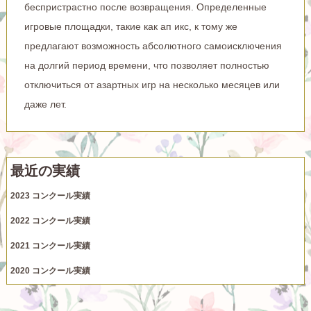
беспристрастно после возвращения. Определенные
игровые площадки, такие как ап икс, к тому же
предлагают возможность абсолютного самоисключения
на долгий период времени, что позволяет полностью
отключиться от азартных игр на несколько месяцев или
даже лет.
最近の実績
2023 コンクール実績
2022 コンクール実績
2021 コンクール実績
2020 コンクール実績