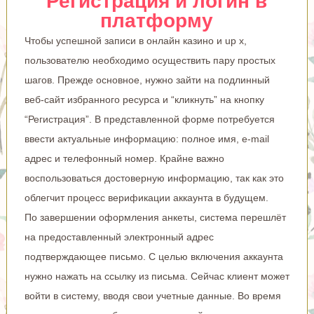
Регистрация и логин в
платформу
Чтобы успешной записи в онлайн казино и up x,
пользователю необходимо осуществить пару простых
шагов. Прежде основное, нужно зайти на подлинный
веб-сайт избранного ресурса и “кликнуть” на кнопку
“Регистрация”. В представленной форме потребуется
ввести актуальные информацию: полное имя, e-mail
адрес и телефонный номер. Крайне важно
воспользоваться достоверную информацию, так как это
облегчит процесс верификации аккаунта в будущем.
По завершении оформления анкеты, система перешлёт
на предоставленный электронный адрес
подтверждающее письмо. С целью включения аккаунта
нужно нажать на ссылку из письма. Сейчас клиент может
войти в систему, вводя свои учетные данные. Во время