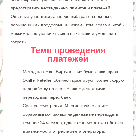
предотвратить неожиданных лимитов и платежей.
Опытные участники зачастую выбирают способы с
повышенными пределами и низкими комиссиями, чтобы
максимально увеличить свои выигрыши и уменьшить
затраты.
Темп проведения
платежей
Метод платежа: Виртуальные бумажники, вроде
Skrill и Neteller, обычно гарантируют более скорую
переработку по сравнению с денежными
переводами через банк.
Срок рассмотрения: Многие казино ап икс
обрабатывают заявки на денежные переводы в
течение 24 часиков, однако это может колебаться
в зависимости от регламента оператора.