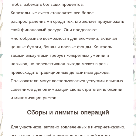
чтобы избежать больших процентов.
Капитальные счета становятся все более
распространенными среди тех, кто желает приумножить
свой финансовый ресурс. Они предлагают
многообразные возможности для вложений, включая
ценные бумаги, бонды и паевые фонды. Контроль
такими аккаунтами требует конкретных умений и
навыков, но перспективная выгода может в разы
превосходить традиционные депозитные доходы.
Пользователи могут воспользоваться услугами опытных
советников для оптимизации своих стратегий вложений
и минимизации рисков.
Сборы и лимиты операций
Для участников, активно вовлеченных в интернет-казино,
осознание комиссий и лимитов транзакций имеет