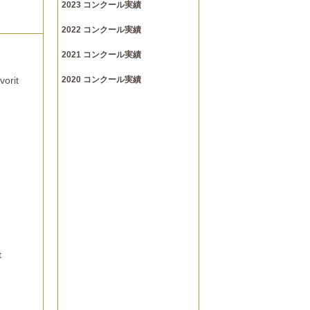
2023 コンクール実績
2022 コンクール実績
2021 コンクール実績
orit
2020 コンクール実績
t