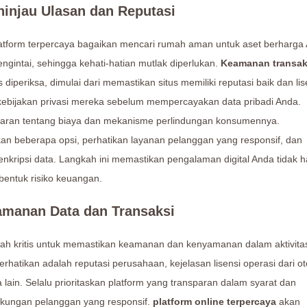
injau Ulasan dan Reputasi
platform terpercaya bagaikan mencari rumah aman untuk aset berharga
ngintai, sehingga kehati-hatian mutlak diperlukan.
Keamanan transak
iperiksa, dimulai dari memastikan situs memiliki reputasi baik dan lis
n kebijakan privasi mereka sebelum mempercayakan data pribadi Anda.
nsparan tentang biaya dan mekanisme perlindungan konsumennya.
an beberapa opsi, perhatikan layanan pelanggan yang responsif, dan
nkripsi data. Langkah ini memastikan pengalaman digital Anda tidak 
a bentuk risiko keuangan.
manan Data dan Transaksi
gkah kritis untuk memastikan keamanan dan kenyamanan dalam aktivita
rhatikan adalah reputasi perusahaan, kejelasan lisensi operasi dari ot
ain. Selalu prioritaskan platform yang transparan dalam syarat dan
ukungan pelanggan yang responsif.
platform online terpercaya
akan