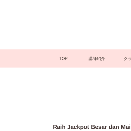
TOP
講師紹介
ク
Raih Jackpot Besar dan Ma