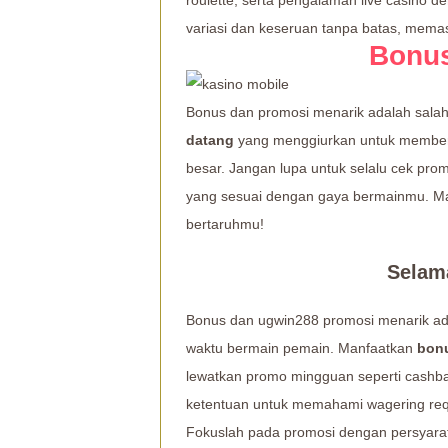
variasi dan keseruan tanpa batas, memasti
Bonus
Bonus dan promosi menarik adalah salah 
datang
yang menggiurkan untuk member 
besar. Jangan lupa untuk selalu cek pro
yang sesuai dengan gaya bermainmu. M
bertaruhmu!
Selam
Bonus dan
ugwin288
promosi menarik ad
waktu bermain pemain. Manfaatkan
bonu
lewatkan promo mingguan seperti cashb
ketentuan untuk memahami wagering req
Fokuslah pada promosi dengan persyarat