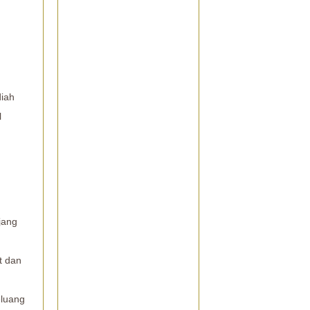
iah
l
jang
t dan
eluang