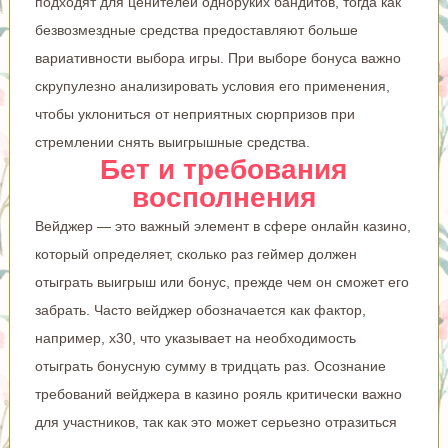
подходят для ценителей одноруких бандитов, тогда как
безвозмездные средства предоставляют больше
вариативности выбора игры. При выборе бонуса важно
скрупулезно анализировать условия его применения,
чтобы уклониться от неприятных сюрпризов при
стремлении снять выигрышные средства.
Бет и требования
восполнения
Вейджер — это важный элемент в сфере онлайн казино,
который определяет, сколько раз геймер должен
отыграть выигрыш или бонус, прежде чем он сможет его
забрать. Часто вейджер обозначается как фактор,
например, x30, что указывает на необходимость
отыграть бонусную сумму в тридцать раз. Осознание
требований вейджера в казино рояль критически важно
для участников, так как это может серьезно отразиться