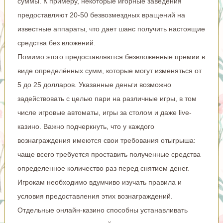
суммы. К примеру, некоторые игорные заведения
предоставляют 20-50 безвозмездных вращений на
известные аппараты, что дает шанс получить настоящие
средства без вложений.
Помимо этого предоставляются безвложенные премии в
виде определённых сумм, которые могут изменяться от
5 до 25 долларов. Указанные деньги возможно
задействовать с целью пари на различные игры, в том
числе игровые автоматы, игры за столом и даже live-
казино. Важно подчеркнуть, что у каждого
вознаграждения имеются свои требования отыгрыша:
чаще всего требуется проставить полученные средства
определенное количество раз перед снятием денег.
Игрокам необходимо вдумчиво изучать правила и
условия предоставления этих вознаграждений.
Отдельные онлайн-казино способны устанавливать