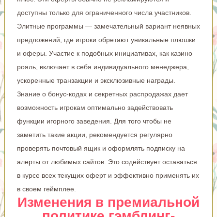
доступны только для ограниченного числа участников.
Элитные программы — замечательный вариант неявных
предложений, где игроки обретают уникальные плюшки
и оферы. Участие к подобных инициативах, как казино
рояль, включает в себя индивидуального менеджера,
ускоренные транзакции и эксклюзивные награды.
Знание о бонус-кодах и секретных распродажах дает
возможность игрокам оптимально задействовать
функции игорного заведения. Для того чтобы не
заметить такие акции, рекомендуется регулярно
проверять почтовый ящик и оформлять подписку на
алерты от любимых сайтов. Это содействует оставаться
в курсе всех текущих оферт и эффективно применять их
в своем геймплее.
Изменения в премиальной
политике гэмблинг-