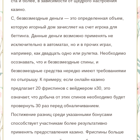
ста и более, в зависимости от щедрого настроения
казино.
С, безвозмездные деньги — это определенная объем,
которую игорный дом зачисляет на счет игрока для
беттинга. Данные деньги возможно применять не
исключительно в автоматах, но и в прочих играх,
например, как двадцать одно или рулетка. Необходимо
осознавать, что и безвозмездные спины, и
безвозмездные средства нередко имеют требованиями
по отыгрышу. К примеру, если онлайн-казино
предлагает 20 фриспинов с вейджером x30, это
означает, что добыча от этих спинов необходимо будет
провернуть 30 раз перед обналичиванием.
Постижение разниц среди указанными бонусами
способствует участникам более результативно
применять предоставления казино. Фриспины больше