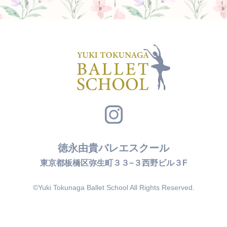
徳永由貴バレエスクール
東京都板橋区弥生町３３−３西野ビル３F
©Yuki Tokunaga Ballet School All Rights Reserved.