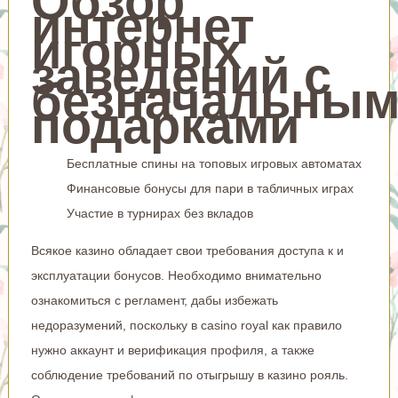
Обзор
интернет
игорных
заведений с
безначальны
подарками
Бесплатные спины на топовых игровых автоматах
Финансовые бонусы для пари в табличных играх
Участие в турнирах без вкладов
Всякое казино обладает свои требования доступа к и
эксплуатации бонусов. Необходимо внимательно
ознакомиться с регламент, дабы избежать
недоразумений, поскольку в casino royal как правило
нужно аккаунт и верификация профиля, а также
соблюдение требований по отыгрышу в
казино рояль
.