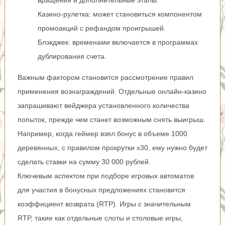
Казино-рулетка: может становиться компонентом
промоакций с рефандом проигрышей.
Блэкджек: временами включается в программах
дублирования счета.
Важным фактором становится рассмотрение правил
применения вознаграждений. Отдельные онлайн-казино
запрашивают вейджера установленного количества
попыток, прежде чем станет возможным снять выигрыш.
Например, когда геймер взял бонус в объеме 1000
деревянных, с правилом прокрутки x30, ему нужно будет
сделать ставки на сумму 30 000 рублей.
Ключевым аспектом при подборе игровых автоматов
для участия в бонусных предложениях становится
коэффициент возврата (RTP). Игры с значительным
RTP, такие как отдельные слоты и столовые игры,