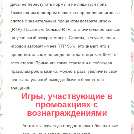
дабы не переступить нормы и не лишиться приз.
Также одним фактором является определение игровых
слотов с значительным процентом возврата игроку
(RTP). Насколько больше RTP, то значительнее шансов
на успешный возврат ставок. Скажем, в случае, если
игровой автомат имеет RTP 96%, это значит, что в
продолжительном периоде он отдает игрокам 96% от
всех ставок. Применяя такие стратегии и соблюдая
правилам рояль казино, можно в разы увеличить свои
шансы на удачный вывод добычи с бесплатных
вращений.
Игры, участвующие в
промоакциях с
вознаграждениями
Автоматы: зачастую предоставляют бесплатные
вращения и дополнительные этапы.