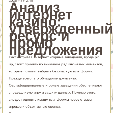
2025年8月27日
Анализ
интернет
казино:
утвержденный
ресурс и
промо
предложения
Рассматривая интернет игорные заведения, вроде pin
up, стоит принять во внимание ряд ключевых моментов,
которые помогут выбрать безопасную платформу.
Прежде всего, это обладание документа.
Сертифицированные игорные заведения обеспечивают
справедливую игру и защиту данных. Помимо этого,
следует оценить имидж платформы через отзывы
игроков и объективные оценки.