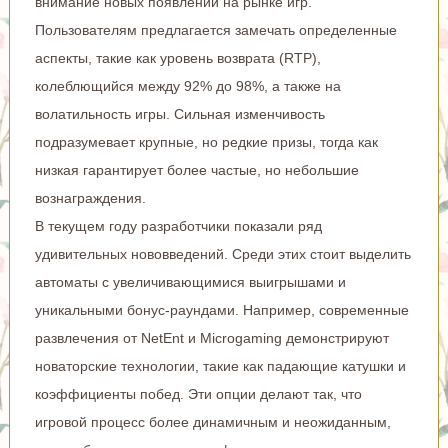
внимание новых появлений на рынке игр.
Пользователям предлагается замечать определенные
аспекты, такие как уровень возврата (RTP),
колеблющийся между 92% до 98%, а также на
волатильность игры. Сильная изменчивость
подразумевает крупные, но редкие призы, тогда как
низкая гарантирует более частые, но небольшие
вознаграждения.
В текущем году разработчики показали ряд
удивительных нововведений. Среди этих стоит выделить
автоматы с увеличивающимися выигрышами и
уникальными бонус-раундами. Например, современные
развлечения от NetEnt и Microgaming демонстрируют
новаторские технологии, такие как падающие катушки и
коэффициенты побед. Эти опции делают так, что
игровой процесс более динамичным и неожиданным,