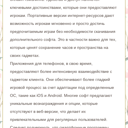
ключевыми достоинствами, которые они предоставляют
игрокам. Портативные версии интернет-ресурсов дают
возможность игрокам мгновенно и просто достичь
предпочитаемым играм без необходимости скачивания
дополнительного софта. Это в частности важно для тех,
которые ценят сохранение часов и пространства на
своих гаджетах.
Приложения для телефонов, в свою время,
предоставляют более интенсивную взаимодействие с
гаджетом клиента. Они обеспечивают более гладкий
игровой процесс за счет адаптации под определенные
ОС, такие как iOS и Android. Многие софт предлагают
уникальные вознаграждения и опции, которые
отсутствуют в веб-версии, что делает их
привлекательными для регулярных пользователей.
Следует подчеркнуть, что смартфонные программы