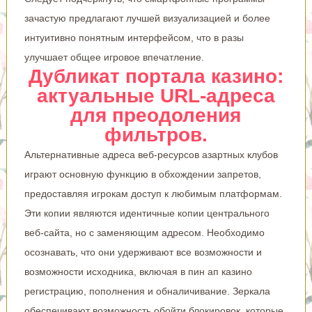
зачастую предлагают лучшей визуализацией и более
интуитивно понятным интерфейсом, что в разы
улучшает общее игровое впечатление.
Дубликат портала казино:
актуальные URL-адреса
для преодоления
фильтров.
Альтернативные адреса веб-ресурсов азартных клубов
играют основную функцию в обхождении запретов,
предоставляя игрокам доступ к любимым платформам.
Эти копии являются идентичные копии центрального
веб-сайта, но с заменяющим адресом. Необходимо
осознавать, что они удерживают все возможности и
возможности исходника, включая в пин ап казино
регистрацию, пополнения и обналичивание. Зеркала
обеспечивают возможность обойти блокировок, которые