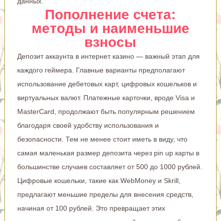
данных.
Пополнение счета:
методы и наименьшие
взносы
Депозит аккаунта в интернет казино — важный этап для
каждого геймера. Главные варианты предполагают
использование дебетовых карт, цифровых кошельков и
виртуальных валют. Платежные карточки, вроде Visa и
MasterCard, продолжают быть популярным решением
благодаря своей удобству использования и
безопасности. Тем не менее стоит иметь в виду, что
самая маленькая размер депозита через pin up карты в
большинстве случаев составляет от 500 до 1000 рублей.
Цифровые кошельки, такие как WebMoney и Skrill,
предлагают меньшие пределы для внесения средств,
начиная от 100 рублей. Это превращает этих