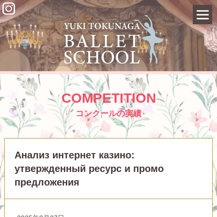
COMPETITION
コンクールの実績
Анализ интернет казино:
утвержденный ресурс и промо
предложения