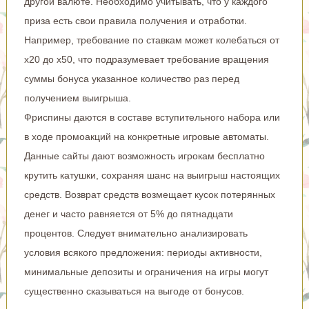
другой валюте. Необходимо учитывать, что у каждого
приза есть свои правила получения и отработки.
Например, требование по ставкам может колебаться от
x20 до x50, что подразумевает требование вращения
суммы бонуса указанное количество раз перед
получением выигрыша.
Фриспины даются в составе вступительного набора или
в ходе промоакций на конкретные игровые автоматы.
Данные сайты дают возможность игрокам бесплатно
крутить катушки, сохраняя шанс на выигрыш настоящих
средств. Возврат средств возмещает кусок потерянных
денег и часто равняется от 5% до пятнадцати
процентов. Следует внимательно анализировать
условия всякого предложения: периоды активности,
минимальные депозиты и ограничения на игры могут
существенно сказываться на выгоде от бонусов.