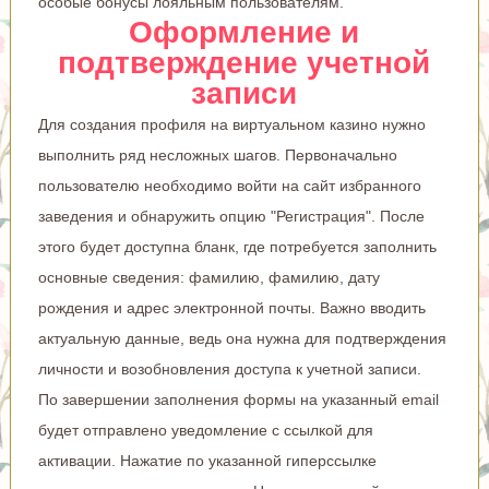
особые бонусы лояльным пользователям.
Оформление и
подтверждение учетной
записи
Для создания профиля на виртуальном казино нужно
выполнить ряд несложных шагов. Первоначально
пользователю необходимо войти на сайт избранного
заведения и обнаружить опцию "Регистрация". После
этого будет доступна бланк, где потребуется заполнить
основные сведения: фамилию, фамилию, дату
рождения и адрес электронной почты. Важно вводить
актуальную данные, ведь она нужна для подтверждения
личности и возобновления доступа к учетной записи.
По завершении заполнения формы на указанный email
будет отправлено уведомление с ссылкой для
активации. Нажатие по указанной гиперссылке