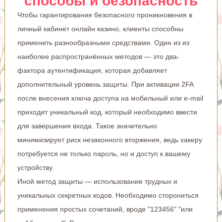
способы и безопасность
Чтобы гарантирования безопасного проникновения в
личный кабинет онлайн казино, клиенты способны
применить разнообразными средствами. Один из из
наиболее распространённых методов — это два-
фактора аутентификация, которая добавляет
дополнительный уровень защиты. При активации 2FA
после внесения ключа доступа на мобильный или e-mail
приходит уникальный код, который необходимо ввести
для завершения входа. Такое значительно
минимизирует риск незаконного вторжения, ведь хакеру
потребуется не только пароль, но и доступ к вашему
устройству.
Иной метод защиты — использование трудных и
уникальных секретных кодов. Необходимо сторониться
применения простых сочетаний, вроде "123456" "или