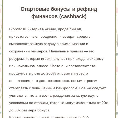
Стартовые бонусы и рефанд
финансов (cashback)
В области интернет-казино, вроде пин ап,
приветственные поощрения и возврат средств
выполняют важную задачу в приманивании и
сохранении геймеров. Начальные премии — это
ресурсы, которые игрок получает при входе в систему
или начальном взносе. Часто они составляют ста
процентов вплоть до 200% от суммы первого
пополнения, что дает возможность новым игрокам
стартовать с повышенным банкроллом. Всё же следует
учитывать, что эти вознаграждения зачастую идут с
условиями по ставкам, которые могут изменяться от 20x
до 50x размера бонуса.
Возврат средств, однако, представляет собой