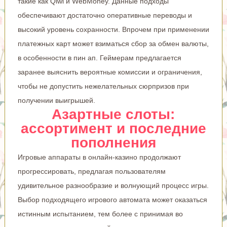
такие как Qiwi и WebMoney. Данные подходы
обеспечивают достаточно оперативные переводы и
высокий уровень сохранности. Впрочем при применении
платежных карт может взиматься сбор за обмен валюты,
в особенности в пин ап. Геймерам предлагается
заранее выяснить вероятные комиссии и ограничения,
чтобы не допустить нежелательных сюрпризов при
получении выигрышей.
Азартные слоты:
ассортимент и последние
пополнения
Игровые аппараты в онлайн-казино продолжают
прогрессировать, предлагая пользователям
удивительное разнообразие и волнующий процесс игры.
Выбор подходящего игрового автомата может оказаться
истинным испытанием, тем более с принимая во