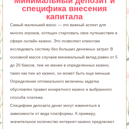
Минимальный депозит и
специфика внесения
капитала
Самый маленький взнос — это важный аспект для
многих игроков, хотящих стартовать свое путешествие в
сфере онлайн казино. Это позволяет клиентам
исследовать систему без больших денежных затрат. В
основной массе случаев минимальный вклад равен от 5
до 20 баксов, тем не менее в определенных казино,
таких как пин ап казино, он может быть еще меньше.
Определение оптимального величины задатка
обусловлен правил конкретного казино и выбранного
способа платежа.
Специфики депозита денег могут изменяться в
зависимости от вида платформы. К примеру,
значительное количество интернет-казино предлагают