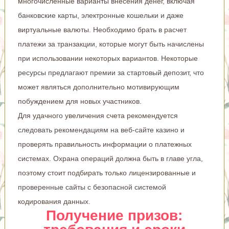
многочисленные варианты внесения денег, включая
банковские карты, электронные кошельки и даже
виртуальные валюты. Необходимо брать в расчет
платежи за транзакции, которые могут быть начислены
при использовании некоторых вариантов. Некоторые
ресурсы предлагают премии за стартовый депозит, что
может являться дополнительно мотивирующим
побуждением для новых участников.
Для удачного увеличения счета рекомендуется
следовать рекомендациям на веб-сайте казино и
проверять правильность информации о платежных
системах. Охрана операций должна быть в главе угла,
поэтому стоит подбирать только лицензированные и
проверенные сайты с безопасной системой
кодирования данных.
Получение призов: