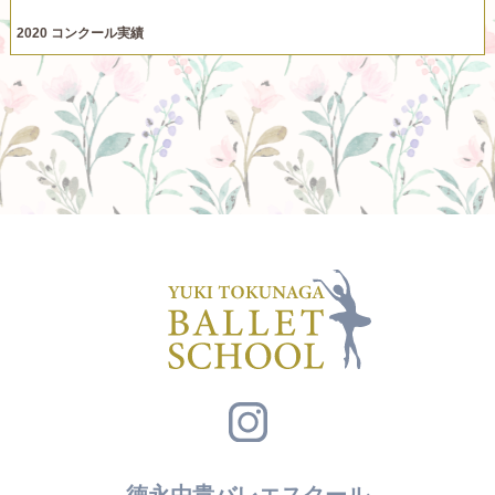
2020 コンクール実績