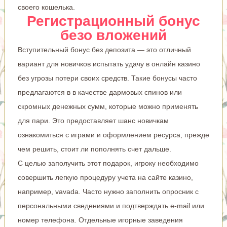
своего кошелька.
Регистрационный бонус
безо вложений
Вступительный бонус без депозита — это отличный
вариант для новичков испытать удачу в онлайн казино
без угрозы потери своих средств. Такие бонусы часто
предлагаются в в качестве дармовых спинов или
скромных денежных сумм, которые можно применять
для пари. Это предоставляет шанс новичкам
ознакомиться с играми и оформлением ресурса, прежде
чем решить, стоит ли пополнять счет дальше.
С целью заполучить этот подарок, игроку необходимо
совершить легкую процедуру учета на сайте казино,
например, vavada. Часто нужно заполнить опросник с
персональными сведениями и подтверждать e-mail или
номер телефона. Отдельные игорные заведения