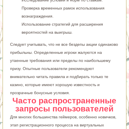
Проверка временных рамок использования
вознаграждения.
Использование стратегий для расширения
вероятностей на выигрыш.
Следует учитывать, что не все бездепы акции одинаково
прибыльны. Определенные игроки жалуются на
утаенные требования или пределы по наибольшему
призу. Опытные пользователи рекомендуют
внимательно читать правила и подбирать только те
казино, которые имеют хорошую известность и
прозрачные бонусные условия.
Часто распространенные
запросы пользователей
Для многих большинства геймеров, особенно новичков,
этап регистрационного процесса на виртуальных