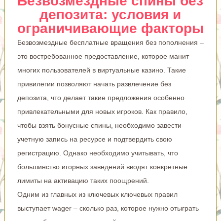
Безвозмездные спины без
депозита: условия и
ограничивающие факторы
Безвозмездные бесплатные вращения без пополнения –
это востребованное предоставление, которое манит
многих пользователей в виртуальные казино. Такие
привилегии позволяют начать развлечение без
депозита, что делает такие предложения особенно
привлекательными для новых игроков. Как правило,
чтобы взять бонусные спины, необходимо завести
учетную запись на ресурсе и подтвердить свою
регистрацию. Однако необходимо учитывать, что
большинство игорных заведений вводят конкретные
лимиты на активацию таких поощрений.
Одним из главных из ключевых ключевых правил
выступает wager – сколько раз, которое нужно отыграть