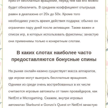
приз от бесплатных вращений, перед тем как его можно
будет обналичить. В среднем коэффициент отыгрыша
равен в диапазоне от 20x до 50x. Кроме того
необходимо учесть время действия подарка: обычно он
ограничен пару дней после активации. Также важен и
список игр, в которых использовать фриспины; зачастую
они применимы только к конкретным слотам.
В каких слотах наиболее часто
предоставляются бонусные спины
На рынке онлайн-казино существует масса аппаратов,
где игроки могут выиграть бесплатные вращения.
Одними из среди очень востребованных в их числе
считаются игровые автоматы от таких провайдеров, как
NetEnt и Microgaming. Скажем, внутри игровых
автоматах Starburst и Gonzo's Quest от NetEnt зачастую