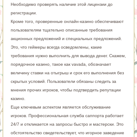
Необходимо проверять наличие этой лицензии до
регистрации.
Кроме того, проверенные онлайн-казино обеспечивают
пользователям тщательно описанные требования
акционных предложений и специальных предложений.
Это, что геймеры всегда осведомлены, какие
требования нужно выполнить для вывода денег. Скажем,
порядочное казино, такое как vavada, обозначает
величину ставки на отыгрыш и срок его выполнения без
скрытых условий. Пользователи обязаны следить за
мнения прочих игроков, чтобы подтвердить репутации
казино.
Еще ключевым аспектом является обслуживание
игроков. Профессиональная служба саппорта работает
24/7 и откликается на запросы быстро и мастерски. Это
обстоятельство свидетельствует, что игорное заведение