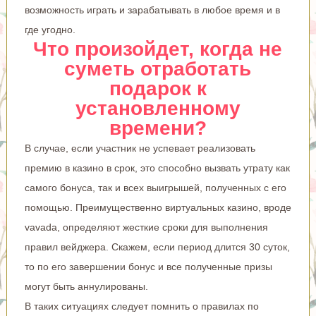
возможность играть и зарабатывать в любое время и в
где угодно.
Что произойдет, когда не
суметь отработать
подарок к
установленному
времени?
В случае, если участник не успевает реализовать
премию в казино в срок, это способно вызвать утрату как
самого бонуса, так и всех выигрышей, полученных с его
помощью. Преимущественно виртуальных казино, вроде
vavada, определяют жесткие сроки для выполнения
правил вейджера. Скажем, если период длится 30 суток,
то по его завершении бонус и все полученные призы
могут быть аннулированы.
В таких ситуациях следует помнить о правилах по