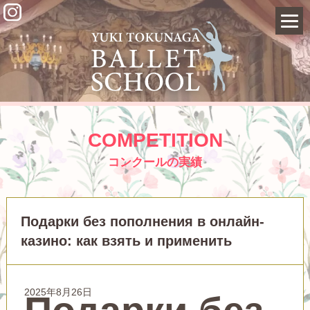
COMPETITION
コンクールの実績
Подарки без пополнения в онлайн-
казино: как взять и применить
2025年8月26日