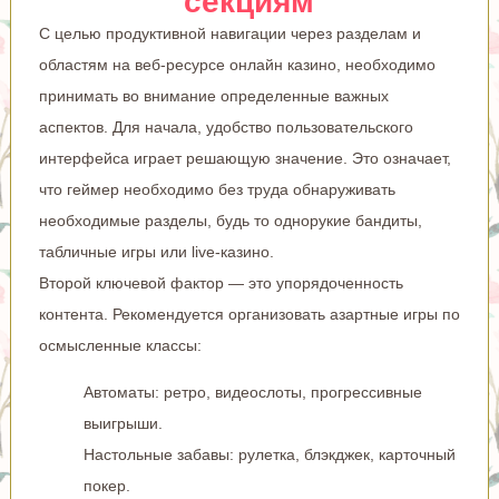
секциям
С целью продуктивной навигации через разделам и
областям на веб-ресурсе онлайн казино, необходимо
принимать во внимание определенные важных
аспектов. Для начала, удобство пользовательского
интерфейса играет решающую значение. Это означает,
что геймер необходимо без труда обнаруживать
необходимые разделы, будь то однорукие бандиты,
табличные игры или live-казино.
Второй ключевой фактор — это упорядоченность
контента. Рекомендуется организовать азартные игры по
осмысленные классы:
Автоматы: ретро, видеослоты, прогрессивные
выигрыши.
Настольные забавы: рулетка, блэкджек, карточный
покер.