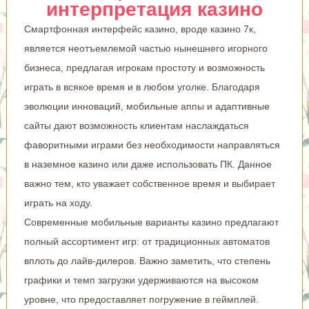
интерпретация казино
Смартфонная интерфейс казино, вроде казино 7к,
является неотъемлемой частью нынешнего игорного
бизнеса, предлагая игрокам простоту и возможность
играть в всякое время и в любом уголке. Благодаря
эволюции инноваций, мобильные аппы и адаптивные
сайты дают возможность клиентам наслаждаться
фаворитными играми без необходимости направляться
в наземное казино или даже использовать ПК. Данное
важно тем, кто уважает собственное время и выбирает
играть на ходу.
Современные мобильные варианты казино предлагают
полный ассортимент игр: от традиционных автоматов
вплоть до лайв-дилеров. Важно заметить, что степень
графики и темп загрузки удерживаются на высоком
уровне, что предоставляет погружение в геймплей.