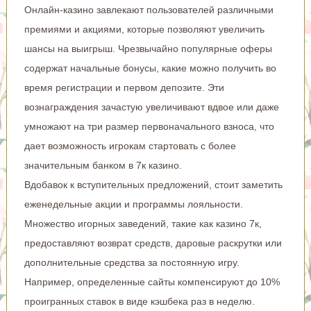
Онлайн-казино завлекают пользователей различными
премиями и акциями, которые позволяют увеличить
шансы на выигрыш. Чрезвычайно популярные оферы
содержат начальные бонусы, какие можно получить во
время регистрации и первом депозите. Эти
вознаграждения зачастую увеличивают вдвое или даже
умножают на три размер первоначального взноса, что
дает возможность игрокам стартовать с более
значительным банком в 7к казино.
Вдобавок к вступительных предложений, стоит заметить
еженедельные акции и программы лояльности.
Множество игорных заведений, такие как казино 7к,
предоставляют возврат средств, даровые раскрутки или
дополнительные средства за постоянную игру.
Например, определенные сайты компенсируют до 10%
проигранных ставок в виде кэшбека раз в неделю.