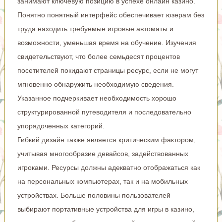
занимают ключевую позицию в успехе онлайн казино.
Понятно понятный интерфейс обеспечивает юзерам без
труда находить требуемые игровые автоматы и
возможности, уменьшая время на обучение. Изучения
свидетельствуют, что более семьдесят процентов
посетителей покидают страницы ресурс, если не могут
мгновенно обнаружить необходимую сведения.
Указанное подчеркивает необходимость хорошо
структурированной путеводителя и последовательно
упорядоченных категорий.
Гибкий дизайн также является критическим фактором,
учитывая многообразие девайсов, задействованных
игроками. Ресурсы должны адекватно отображаться как
на персональных компьютерах, так и на мобильных
устройствах. Больше половины пользователей
выбирают портативные устройства для игры в казино,