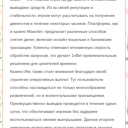
выводами средств. Из-за своей репутации и
стабильности, игроки могут рассчитывать на получение
джекпотов в течение некоторых часиков. Платформа, как
и казино Максбет, предлагает различные способов
снятия денег, включая онлайн-кошельки и банковские
транзакции. Клиенты отмечают мгновенную скорость
обработки запросов, что делает 1xBet привлекательным
решением для ценителей времени.
Казино-Икс также стоит внимания благодаря своей
стратегии оперативных выплат. Тут пользователи
способны наслаждаться не только многообразием
развлечений, но и моментальными транзакциями.
Преимущественно выводов проводятся в течение одних
суток, что обеспечивает игрокам без задержек
воспользоваться своими выигрышами. Данное игорное
заведение интенсивно использует передовые техники