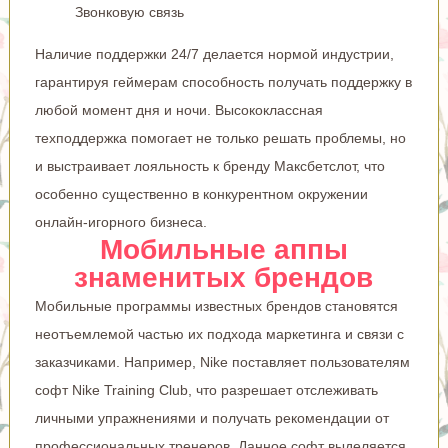
Звонковую связь
Наличие поддержки 24/7 делается нормой индустрии,
гарантируя геймерам способность получать поддержку в
любой момент дня и ночи. Высококлассная
техподдержка помогает не только решать проблемы, но
и выстраивает лояльность к бренду Максбетслот, что
особенно существенно в конкурентном окружении
онлайн-игорного бизнеса.
Мобильные аппы
знаменитых брендов
Мобильные программы известных брендов становятся
неотъемлемой частью их подхода маркетинга и связи с
заказчиками. Например, Nike поставляет пользователям
софт Nike Training Club, что разрешает отслеживать
личными упражнениями и получать рекомендации от
профессиональных тренеров. Данное софт выделяется