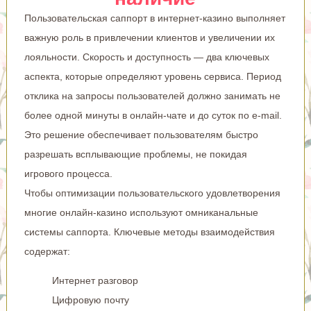
Пользовательская саппорт в интернет-казино выполняет
важную роль в привлечении клиентов и увеличении их
лояльности. Скорость и доступность — два ключевых
аспекта, которые определяют уровень сервиса. Период
отклика на запросы пользователей должно занимать не
более одной минуты в онлайн-чате и до суток по e-mail.
Это решение обеспечивает пользователям быстро
разрешать всплывающие проблемы, не покидая
игрового процесса.
Чтобы оптимизации пользовательского удовлетворения
многие онлайн-казино используют омниканальные
системы саппорта. Ключевые методы взаимодействия
содержат:
Интернет разговор
Цифровую почту