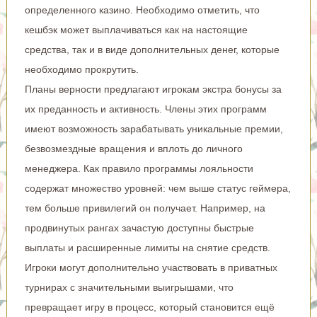
определенного казино. Необходимо отметить, что
кешбэк может выплачиваться как на настоящие
средства, так и в виде дополнительных денег, которые
необходимо прокрутить.
Планы верности предлагают игрокам экстра бонусы за
их преданность и активность. Члены этих программ
имеют возможность зарабатывать уникальные премии,
безвозмездные вращения и вплоть до личного
менеджера. Как правило программы лояльности
содержат множество уровней: чем выше статус геймера,
тем больше привилегий он получает. Например, на
продвинутых рангах зачастую доступны быстрые
выплаты и расширенные лимиты на снятие средств.
Игроки могут дополнительно участвовать в приватных
турнирах с значительными выигрышами, что
превращает игру в процесс, который становится ещё