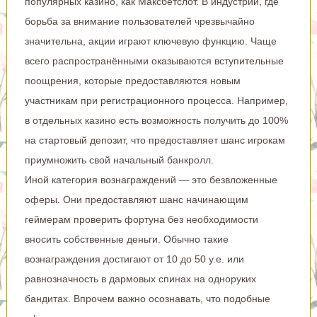
популярных казино, как Максбетслот. В индустрии, где
борьба за внимание пользователей чрезвычайно
значительна, акции играют ключевую функцию. Чаще
всего распространёнными оказываются вступительные
поощрения, которые предоставляются новым
участникам при регистрационного процесса. Например,
в отдельных казино есть возможность получить до 100%
на стартовый депозит, что предоставляет шанс игрокам
приумножить свой начальный банкролл.
Иной категория вознаграждений — это безвложенные
оферы. Они предоставляют шанс начинающим
геймерам проверить фортуна без необходимости
вносить собственные деньги. Обычно такие
вознаграждения достигают от 10 до 50 у.е. или
равнозначность в дармовых спинах на одноруких
бандитах. Впрочем важно осознавать, что подобные