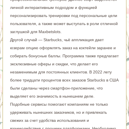
личной интерактивным подходом и функцией
персонализировать тренировки под персональные цели
пользователя, а также может выступать в роли отличной
заглушкой для Maxbetslots.
Другой случай — Starbucks, чьё аппликация дает
юзерам опцию оформлять заказ на коктейли заранее и
собирать бонусные баллы. Программа также предлагает
эксклюзивные оферы и скидки, что делает его
незаменимым для постоянных клиентов. В 2022 лету
более тридцати процентов всех заказов Starbucks в США
были сделаны через смартфон-приложение, что
выделяет его значимость в нынешнем деле.
Подобные сервисы помогают компаниям не только
удерживать нынешних заказчиков, но и привлекать
свежих за счет удобства использования и
взаимодействия с прочими платформами. Необходимо