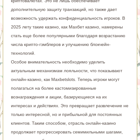
криптовалютах. Это не лишь обеспечивает
дополнительную защиту транзакций, но также дает
возможность удержать конфиденциальность игроков. В
2025 лету такие казино, как
Махбет казино
, намерены
стать еще более популярными благодаря возрастанию
числа крипто-гэмблеров и улучшению блокчейн-
технологий.
Особое внимательность необходимо уделить
актуальным механизмам лояльности, что показывают
онлайн-казино, как Maxbetslots. Теперь игроки могут
полагаться на более кастомизированные
вознаграждения и акции, базирующиеся на их
интересах и действиях. Это превращает развлечение не
только интересной, но и прибыльной для постоянных
клиентов. Таким способом, отрасль онлайн-казино
продолжает прогрессировать семимильными шагами,