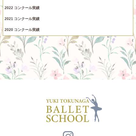
2022 コンクール実績
2021 コンクール実績
2020 コンクール実績