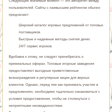
Следующий значимый момент — это авторитет между
пользователей. Сайты с наивысшим рейтингом обычно
предлагают:
Широкий каталог игровых предложений от топовых
поставщиков.
Быстрые и надежные методы снятия денег.
24/7 сервис игроков.
Вдобавок к этому, не следует пренебрегать о
премиальных оферах. Топовые игорные заведения
предоставляют выгодные приветственные
вознаграждения и регулярные акции для верных
клиентов. Однако, перед тем как принимать участие в
предложениях, необходимо тщательно ознакомиться с
условия предоставления, чтобы не столкнуться с
неприятными неожиданностями.