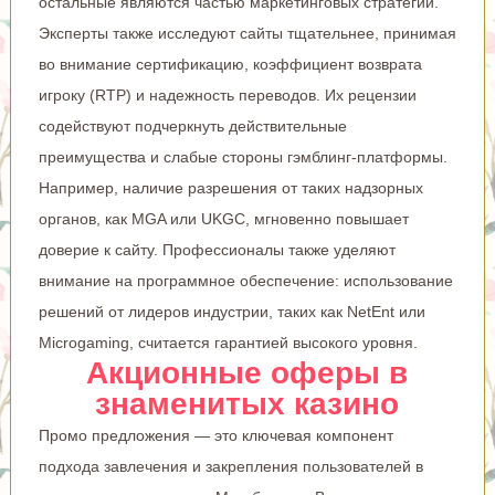
остальные являются частью маркетинговых стратегий.
Эксперты также исследуют сайты тщательнее, принимая
во внимание сертификацию, коэффициент возврата
игроку (RTP) и надежность переводов. Их рецензии
содействуют подчеркнуть действительные
преимущества и слабые стороны гэмблинг-платформы.
Например, наличие разрешения от таких надзорных
органов, как MGA или UKGC, мгновенно повышает
доверие к сайту. Профессионалы также уделяют
внимание на программное обеспечение: использование
решений от лидеров индустрии, таких как NetEnt или
Microgaming, считается гарантией высокого уровня.
Акционные оферы в
знаменитых казино
Промо предложения — это ключевая компонент
подхода завлечения и закрепления пользователей в