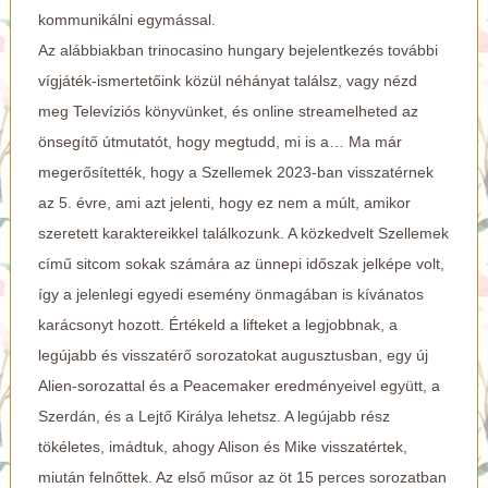
kommunikálni egymással.
Az alábbiakban
trinocasino hungary bejelentkezés
további
vígjáték-ismertetőink közül néhányat találsz, vagy nézd
meg Televíziós könyvünket, és online streamelheted az
önsegítő útmutatót, hogy megtudd, mi is a… Ma már
megerősítették, hogy a Szellemek 2023-ban visszatérnek
az 5. évre, ami azt jelenti, hogy ez nem a múlt, amikor
szeretett karaktereikkel találkozunk. A közkedvelt Szellemek
című sitcom sokak számára az ünnepi időszak jelképe volt,
így a jelenlegi egyedi esemény önmagában is kívánatos
karácsonyt hozott. Értékeld a lifteket a legjobbnak, a
legújabb és visszatérő sorozatokat augusztusban, egy új
Alien-sorozattal és a Peacemaker eredményeivel együtt, a
Szerdán, és a Lejtő Királya lehetsz. A legújabb rész
tökéletes, imádtuk, ahogy Alison és Mike visszatértek,
miután felnőttek. Az első műsor az öt 15 perces sorozatban