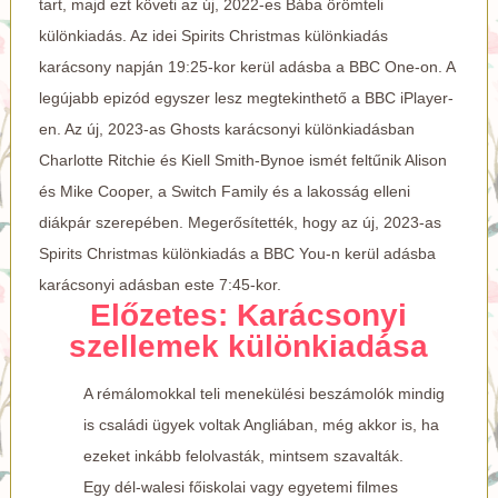
tart, majd ezt követi az új, 2022-es Bába örömteli
különkiadás. Az idei Spirits Christmas különkiadás
karácsony napján 19:25-kor kerül adásba a BBC One-on. A
legújabb epizód egyszer lesz megtekinthető a BBC iPlayer-
en. Az új, 2023-as Ghosts karácsonyi különkiadásban
Charlotte Ritchie és Kiell Smith-Bynoe ismét feltűnik Alison
és Mike Cooper, a Switch Family és a lakosság elleni
diákpár szerepében. Megerősítették, hogy az új, 2023-as
Spirits Christmas különkiadás a BBC You-n kerül adásba
karácsonyi adásban este 7:45-kor.
Előzetes: Karácsonyi
szellemek különkiadása
A rémálomokkal teli menekülési beszámolók mindig
is családi ügyek voltak Angliában, még akkor is, ha
ezeket inkább felolvasták, mintsem szavalták.
Egy dél-walesi főiskolai vagy egyetemi filmes