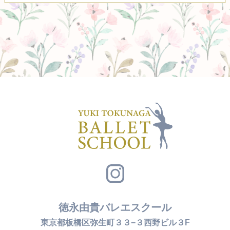
徳永由貴バレエスクール
東京都板橋区弥生町３３−３西野ビル３F