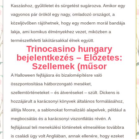
Kaszáshoz, gyűlöletet és sürgetést sugározva.
Amikor egy
vagyonos pár örököl egy nagy, omladozó országot, a
közeljövőben rájöhetnek, hogy egy modern morál bandája
lakja, ami komikus élményekhez vezet, miközben a
természetfeletti lakótársakkal élnek együtt.
Trinocasino hungary
bejelentkezés – Előzetes:
Szellemek (műsor
A Halloween fejfájásra és bizalomépítésre való
összpontosítása hátborzongató meséket,
szellemtörténeteket – és átveréseket – szült. Dickens is
hozzájárult a karácsonyi könyvek általános formálásához,
állítja Moore, a sablonokat formalizáló alapelvek, például a
megbocsátás és a karácsonyi viszontlátás révén. A
fejfájással teli menekülési történetek elmesélése továbbra
is családi ügy volt Angliában, annak ellenére, hogy ezeket