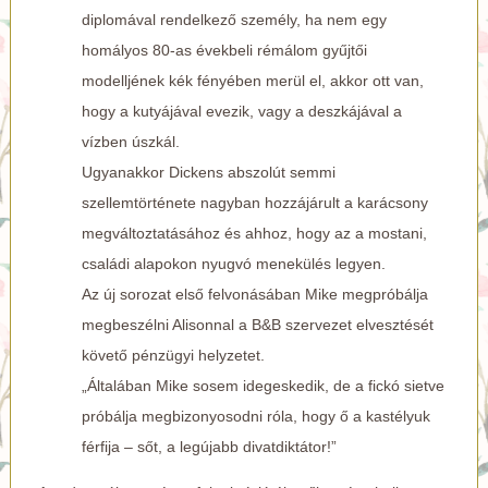
diplomával rendelkező személy, ha nem egy
homályos 80-as évekbeli rémálom gyűjtői
modelljének kék fényében merül el, akkor ott van,
hogy a kutyájával evezik, vagy a deszkájával a
vízben úszkál.
Ugyanakkor Dickens abszolút semmi
szellemtörténete nagyban hozzájárult a karácsony
megváltoztatásához és ahhoz, hogy az a mostani,
családi alapokon nyugvó menekülés legyen.
Az új sorozat első felvonásában Mike megpróbálja
megbeszélni Alisonnal a B&B szervezet elvesztését
követő pénzügyi helyzetet.
„Általában Mike sosem idegeskedik, de a fickó sietve
próbálja megbizonyosodni róla, hogy ő a kastélyuk
férfija – sőt, a legújabb divatdiktátor!”