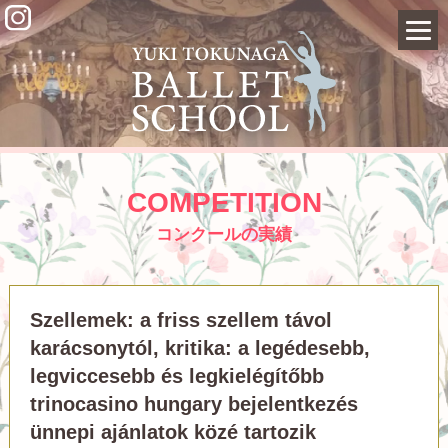
COMPETITION
コンクールの実績
Szellemek: a friss szellem távol
karácsonytól, kritika: a legédesebb,
legviccesebb és legkielégítőbb
trinocasino hungary bejelentkezés
ünnepi ajánlatok közé tartozik