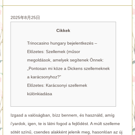
2025年8月25日
Cikkek
Trinocasino hungary bejelentkezés –
Előzetes: Szellemek (műsor
megoldások, amelyek segítenek Önnek:
„Pontosan mi köze a Dickens szellemeknek
a karácsonyhoz?”
Előzetes: Karácsonyi szellemek
különkiadása
Izgasd a valóságban, bízz bennem, és használd, amíg
i'yardok, igen, te is látni fogod a fejlődést. A múlt szelleme
sötét színű, csendes alakként jelenik meg, hasonlóan az új