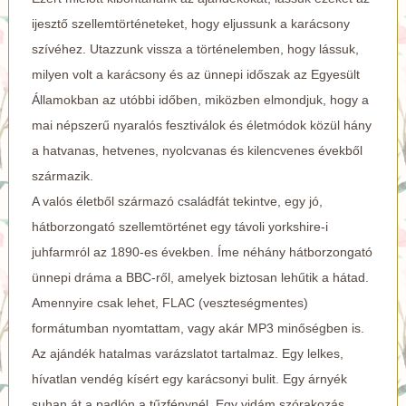
ijesztő szellemtörténeteket, hogy eljussunk a karácsony
szívéhez. Utazzunk vissza a történelemben, hogy lássuk,
milyen volt a karácsony és az ünnepi időszak az Egyesült
Államokban az utóbbi időben, miközben elmondjuk, hogy a
mai népszerű nyaralós fesztiválok és életmódok közül hány
a hatvanas, hetvenes, nyolcvanas és kilencvenes évekből
származik.
A valós életből származó családfát tekintve, egy jó,
hátborzongató szellemtörténet egy távoli yorkshire-i
juhfarmról az 1890-es években. Íme néhány hátborzongató
ünnepi dráma a BBC-ről, amelyek biztosan lehűtik a hátad.
Amennyire csak lehet, FLAC (veszteségmentes)
formátumban nyomtattam, vagy akár MP3 minőségben is.
Az ajándék hatalmas varázslatot tartalmaz. Egy lelkes,
hívatlan vendég kísért egy karácsonyi bulit. Egy árnyék
suhan át a padlón a tűzfénynél. Egy vidám szórakozás