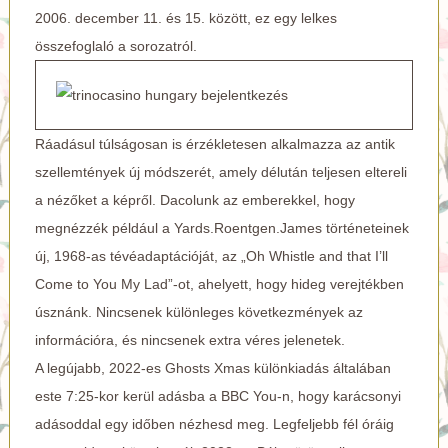
2006. december 11. és 15. között, ez egy lelkes
összefoglaló a sorozatról.
Ráadásul túlságosan is érzékletesen alkalmazza az antik
szellemtények új módszerét, amely délután teljesen eltereli
a nézőket a képről. Dacolunk az emberekkel, hogy
megnézzék például a Yards.Roentgen.James történeteinek
új, 1968-as tévéadaptációját, az „Oh Whistle and that I’ll
Come to You My Lad”-ot, ahelyett, hogy hideg verejtékben
úsznánk. Nincsenek különleges következmények az
információra, és nincsenek extra véres jelenetek.
A legújabb, 2022-es Ghosts Xmas különkiadás általában
este 7:25-kor kerül adásba a BBC You-n, hogy karácsonyi
adásoddal egy időben nézhesd meg. Legfeljebb fél óráig