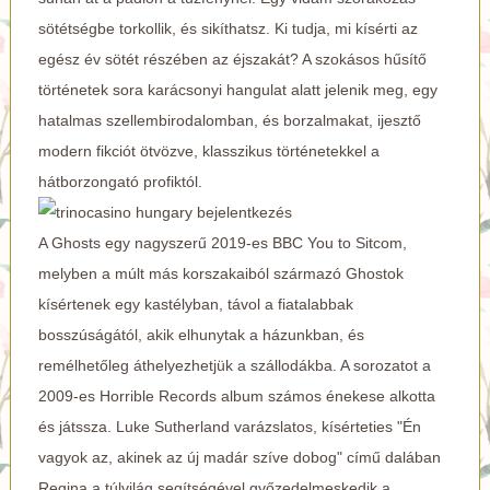
sötétségbe torkollik, és sikíthatsz. Ki tudja, mi kísérti az
egész év sötét részében az éjszakát? A szokásos hűsítő
történetek sora karácsonyi hangulat alatt jelenik meg, egy
hatalmas szellembirodalomban, és borzalmakat, ijesztő
modern fikciót ötvözve, klasszikus történetekkel a
hátborzongató profiktól.
A Ghosts egy nagyszerű 2019-es BBC You to Sitcom,
melyben a múlt más korszakaiból származó Ghostok
kísértenek egy kastélyban, távol a fiatalabbak
bosszúságától, akik elhunytak a házunkban, és
remélhetőleg áthelyezhetjük a szállodákba. A sorozatot a
2009-es Horrible Records album számos énekese alkotta
és játssza. Luke Sutherland varázslatos, kísérteties "Én
vagyok az, akinek az új madár szíve dobog" című dalában
Regina a túlvilág segítségével győzedelmeskedik a