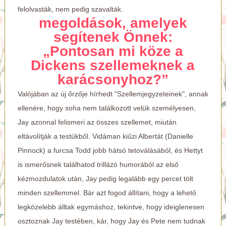
felolvasták, nem pedig szavalták.
megoldások, amelyek
segítenek Önnek:
„Pontosan mi köze a
Dickens szellemeknek a
karácsonyhoz?”
Valójában az új őrzője hírhedt "Szellemjegyzeteinek", annak
ellenére, hogy soha nem találkozott velük személyesen,
Jay azonnal felismeri az összes szellemet, miután
eltávolítják a testükből. Vidáman kiűzi Albertát (Danielle
Pinnock) a furcsa Todd jobb hátsó tetoválásából, és Hettyt
is ismerősnek találhatod trillázó humorából az első
kézmozdulatok után, Jay pedig legalább egy percet tölt
minden szellemmel. Bár azt fogod állítani, hogy a lehető
legközelebb álltak egymáshoz, tekintve, hogy ideiglenesen
osztoznak Jay testében, kár, hogy Jay és Pete nem tudnak