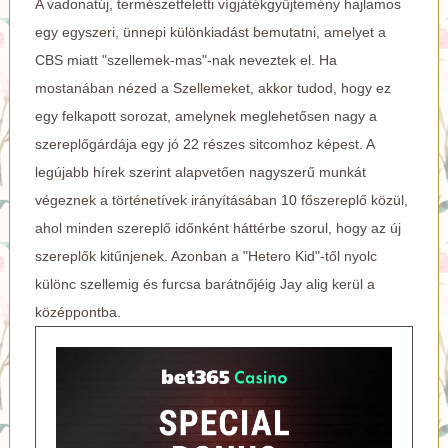
A vadonatúj, természetfeletti vígjátékgyűjtemény hajlamos
egy egyszeri, ünnepi különkiadást bemutatni, amelyet a
CBS miatt "szellemek-mas"-nak neveztek el. Ha
mostanában nézed a Szellemeket, akkor tudod, hogy ez
egy felkapott sorozat, amelynek meglehetősen nagy a
szereplőgárdája egy jó 22 részes sitcomhoz képest. A
legújabb hírek szerint alapvetően nagyszerű munkát
végeznek a történetívek irányításában 10 főszereplő közül,
ahol minden szereplő időnként háttérbe szorul, hogy az új
szereplők kitűnjenek. Azonban a "Hetero Kid"-től nyolc
különc szellemig és furcsa barátnőjéig Jay alig kerül a
középpontba.