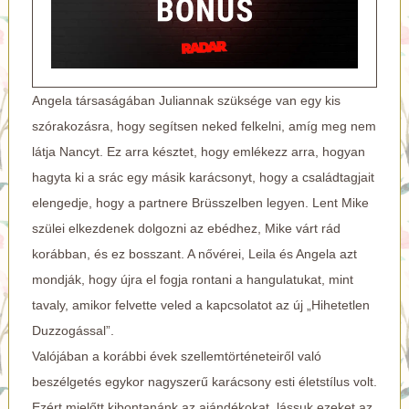
Angela társaságában Juliannak szüksége van egy kis
szórakozásra, hogy segítsen neked felkelni, amíg meg nem
látja Nancyt. Ez arra késztet, hogy emlékezz arra, hogyan
hagyta ki a srác egy másik karácsonyt, hogy a családtagjait
elengedje, hogy a partnere Brüsszelben legyen. Lent Mike
szülei elkezdenek dolgozni az ebédhez, Mike várt rád
korábban, és ez bosszant. A nővérei, Leila és Angela azt
mondják, hogy újra el fogja rontani a hangulatukat, mint
tavaly, amikor felvette veled a kapcsolatot az új „Hihetetlen
Duzzogással”.
Valójában a korábbi évek szellemtörténeteiről való
beszélgetés egykor nagyszerű karácsony esti életstílus volt.
Ezért mielőtt kibontanánk az ajándékokat, lássuk ezeket az