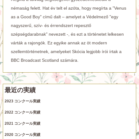
némaság felett. Hat év telt el azóta, hogy megírta a "Venus
as a Good Boy" című dalt – amelyet a Védelmező "egy
nagyszerű, szív- és érrendszert repesztő
szépségdarabnak" nevezett -, és ezt a történetet lelkesen
várták a rajongók. Ez egyike annak az öt modern
szellemtörténetnek, amelyeket Skócia legjobb írói írtak a
BBC Broadcast Scotland számára.
最近の実績
2023 コンクール実績
2022 コンクール実績
2021 コンクール実績
2020 コンクール実績