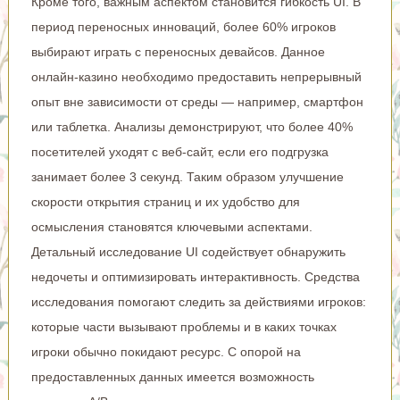
Кроме того, важным аспектом становится гибкость UI. В
период переносных инноваций, более 60% игроков
выбирают играть с переносных девайсов. Данное
онлайн-казино необходимо предоставить непрерывный
опыт вне зависимости от среды — например, смартфон
или таблетка. Анализы демонстрируют, что более 40%
посетителей уходят с веб-сайт, если его подгрузка
занимает более 3 секунд. Таким образом улучшение
скорости открытия страниц и их удобство для
осмысления становятся ключевыми аспектами.
Детальный исследование UI содействует обнаружить
недочеты и оптимизировать интерактивность. Средства
исследования помогают следить за действиями игроков:
которые части вызывают проблемы и в каких точках
игроки обычно покидают ресурс. С опорой на
предоставленных данных имеется возможность