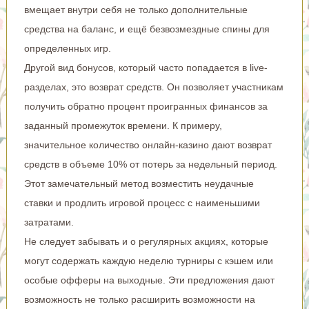
вмещает внутри себя не только дополнительные
средства на баланс, и ещё безвозмездные спины для
определенных игр.
Другой вид бонусов, который часто попадается в live-
разделах, это возврат средств. Он позволяет участникам
получить обратно процент проигранных финансов за
заданный промежуток времени. К примеру,
значительное количество онлайн-казино дают возврат
средств в объеме 10% от потерь за недельный период.
Этот замечательный метод возместить неудачные
ставки и продлить игровой процесс с наименьшими
затратами.
Не следует забывать и о регулярных акциях, которые
могут содержать каждую неделю турниры с кэшем или
особые офферы на выходные. Эти предложения дают
возможность не только расширить возможности на