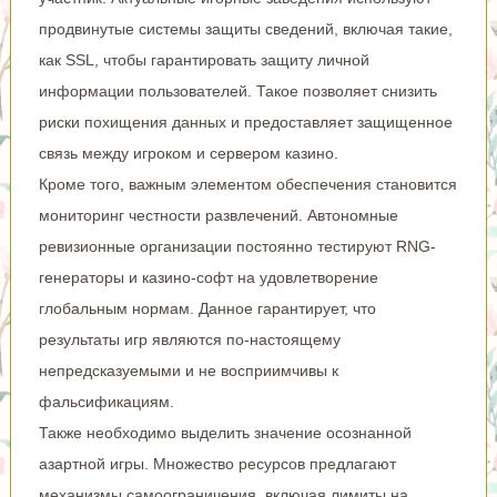
продвинутые системы защиты сведений, включая такие,
как SSL, чтобы гарантировать защиту личной
информации пользователей. Такое позволяет снизить
риски похищения данных и предоставляет защищенное
связь между игроком и сервером казино.
Кроме того, важным элементом обеспечения становится
мониторинг честности развлечений. Автономные
ревизионные организации постоянно тестируют RNG-
генераторы и казино-софт на удовлетворение
глобальным нормам. Данное гарантирует, что
результаты игр являются по-настоящему
непредсказуемыми и не восприимчивы к
фальсификациям.
Также необходимо выделить значение осознанной
азартной игры. Множество ресурсов предлагают
механизмы самоограничения, включая лимиты на