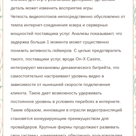
деталь может изменить восприятие игры.
Четкость видеопотоков непосредственно обусловлено от
темпа интернет-соединения юзера и серверных
мощностей поставщика услуг. Анализы показывают, что
задержка больше 1 момента может существенно
понизить активность геймеров. С целью предотвратить
такого, поставщики услуг, вроде On-X Casino,
интегрируют механизмы динамического битрейта, что
самостоятельно настраивают уровень видео в
зависимости от нынешней скорости подключения
клиента. Такое дает возможность удерживать
постоянное уровень в условиях перебоях в интернете.
Таким образом, инновации в отрасли видеотрансляций
становятся конкурирующим преимуществом для
провайдеров. Крупные фирмы продолжают развивать
свои системы, намереваясь обеспечить пользователям