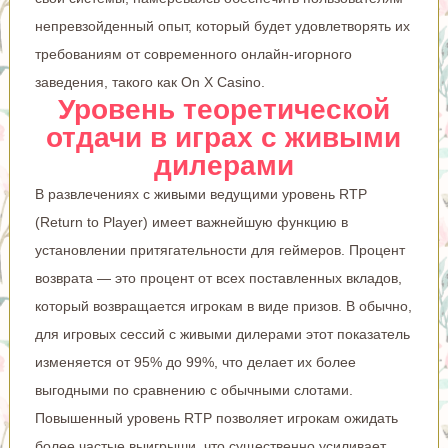
непревзойденный опыт, который будет удовлетворять их
требованиям от современного онлайн-игорного
заведения, такого как On X Casino.
Уровень теоретической
отдачи в играх с живыми
дилерами
В развлечениях с живыми ведущими уровень RTP
(Return to Player) имеет важнейшую функцию в
установлении притягательности для геймеров. Процент
возврата — это процент от всех поставленных вкладов,
который возвращается игрокам в виде призов. В обычно,
для игровых сессий с живыми дилерами этот показатель
изменяется от 95% до 99%, что делает их более
выгодными по сравнению с обычными слотами.
Повышенный уровень RTP позволяет игрокам ожидать
более частые выигрыши, что существенно усиливает