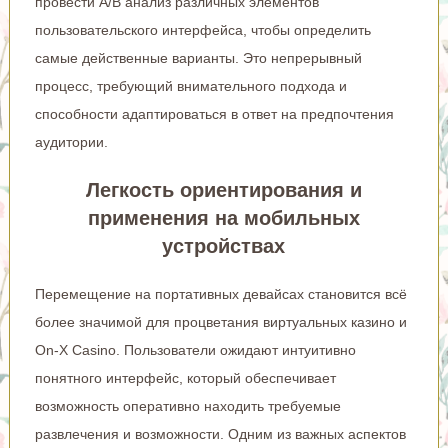
провести A/B анализ различных элементов
пользовательского интерфейса, чтобы определить
самые действенные варианты. Это непрерывный
процесс, требующий внимательного подхода и
способности адаптироваться в ответ на предпочтения
аудитории.
Легкость ориентирования и
применения на мобильных
устройствах
Перемещение на портативных девайсах становится всё
более значимой для процветания виртуальных казино и
On-X Casino. Пользователи ожидают интуитивно
понятного интерфейс, который обеспечивает
возможность оперативно находить требуемые
развлечения и возможности. Одним из важных аспектов