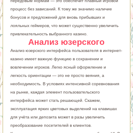
передовым нормам — это обеспечит плавный игровой
процесс без зависаний. К тому же значимо наличие
бонусов и предложений для вновь прибывших и
лояльных геймеров, что может существенно увеличить
привлекательность выбранного казино.
Анализ юзерского
Анализ юзерского интерфейса пользователя в интернет-
казино имеет важную функцию в сохранении и
вовлечении игроков. Легко ясный оформление и
легкость ориентации — это не просто веяния, а
необходимость. В условиях интенсивной соревнования
на рынке, каждая элемент пользовательского
интерфейса может стать решающей. Скажем,
эксплуатация ярких цветовых выделений на клавишах
для учёта или депозита может в разы увеличить
преобразование посетителей в клиентов.