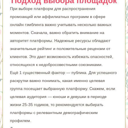
Подход выбора площадок
При выборе платформ для распространения
промоакций или аффилиатных программ в сфере
онлайн гэмблинга важно учитывать несколько важных
моментов. Сначала, важно обратить внимание на
авторитет платформы. Надежные ресурсы обладают
значительные рейтинг и положительные рецензии от
клиентов. Это дает возможность избежать опасностей,
относящихся к недобросовестными союзниками.
Ещё 1 существенный фактор — публика. Для успешного
раскрутки важно понимать, какая именно целевая
группа посещает выбранную платформу. Скажем, если
целевая аудитория — юноши и девушки в периоде
жизни 25-35 годиков, то рекомендуется выбирать
платформы с релевантным демографическим
профилем.