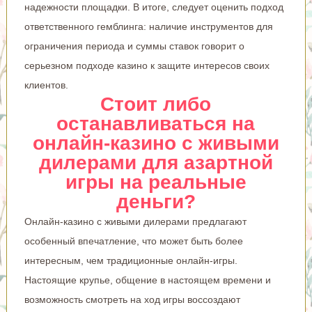
надежности площадки. В итоге, следует оценить подход
ответственного гемблинга: наличие инструментов для
ограничения периода и суммы ставок говорит о
серьезном подходе казино к защите интересов своих
клиентов.
Стоит либо
останавливаться на
онлайн-казино с живыми
дилерами для азартной
игры на реальные
деньги?
Онлайн-казино с живыми дилерами предлагают
особенный впечатление, что может быть более
интересным, чем традиционные онлайн-игры.
Настоящие крупье, общение в настоящем времени и
возможность смотреть на ход игры воссоздают