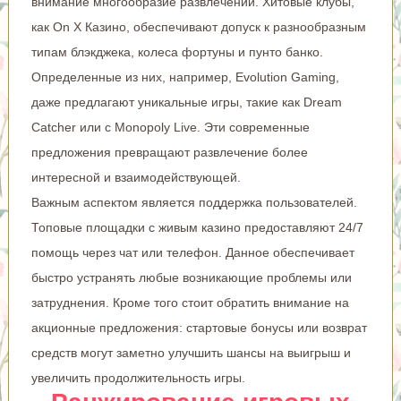
внимание многообразие развлечений. Хитовые клубы,
как On X Казино, обеспечивают допуск к разнообразным
типам блэкджека, колеса фортуны и пунто банко.
Определенные из них, например, Evolution Gaming,
даже предлагают уникальные игры, такие как Dream
Catcher или с Monopoly Live. Эти современные
предложения превращают развлечение более
интересной и взаимодействующей.
Важным аспектом является поддержка пользователей.
Топовые площадки с живым казино предоставляют 24/7
помощь через чат или телефон. Данное обеспечивает
быстро устранять любые возникающие проблемы или
затруднения. Кроме того стоит обратить внимание на
акционные предложения: стартовые бонусы или возврат
средств могут заметно улучшить шансы на выигрыш и
увеличить продолжительность игры.