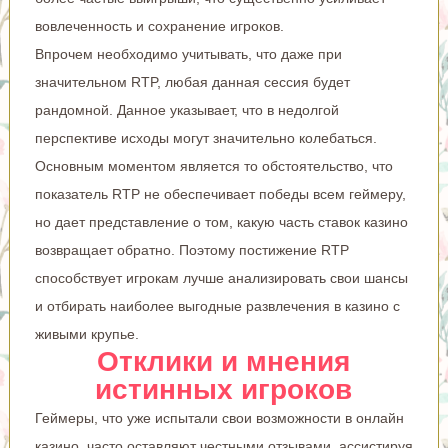
вовлеченность и сохранение игроков.
Впрочем необходимо учитывать, что даже при
значительном RTP, любая данная сессия будет
рандомной. Данное указывает, что в недолгой
перспективе исходы могут значительно колебаться.
Основным моментом является то обстоятельство, что
показатель RTP не обеспечивает победы всем геймеру,
но дает представление о том, какую часть ставок казино
возвращает обратно. Поэтому постижение RTP
способствует игрокам лучше анализировать свои шансы
и отбирать наиболее выгодные развлечения в казино с
живыми крупье.
Отклики и мнения
истинных игроков
Геймеры, что уже испытали свои возможности в онлайн
казино, часто оставляют честными отзывами, ассистируя