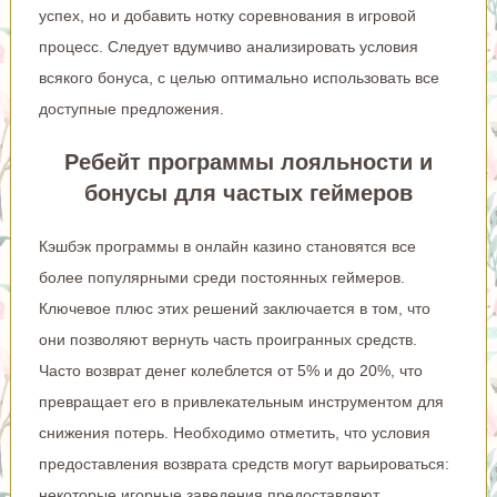
успех, но и добавить нотку соревнования в игровой
процесс. Следует вдумчиво анализировать условия
всякого бонуса, с целью оптимально использовать все
доступные предложения.
Ребейт программы лояльности и
бонусы для частых геймеров
Кэшбэк программы в онлайн казино становятся все
более популярными среди постоянных геймеров.
Ключевое плюс этих решений заключается в том, что
они позволяют вернуть часть проигранных средств.
Часто возврат денег колеблется от 5% и до 20%, что
превращает его в привлекательным инструментом для
снижения потерь. Необходимо отметить, что условия
предоставления возврата средств могут варьироваться:
некоторые игорные заведения предоставляют