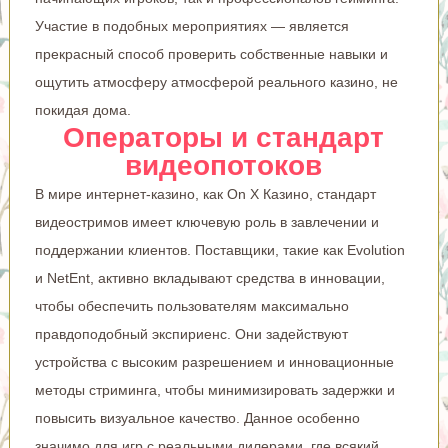
Участие в подобных мероприятиях — является
прекрасный способ проверить собственные навыки и
ощутить атмосферу атмосферой реального казино, не
покидая дома.
Операторы и стандарт
видеопотоков
В мире интернет-казино, как On X Казино, стандарт
видеостримов имеет ключевую роль в завлечении и
поддержании клиентов. Поставщики, такие как Evolution
и NetEnt, активно вкладывают средства в инновации,
чтобы обеспечить пользователям максимально
правдоподобный экспириенс. Они задействуют
устройства с высоким разрешением и инновационные
методы стриминга, чтобы минимизировать задержки и
повысить визуальное качество. Данное особенно
значимо для игр с реальными дилерами, где всякий