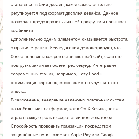
становится гибкий дизайн, какой самостоятельно
регулируется под формат дисплея девайса. Данное
позволяет предотвратить лишней прокрутки и повышает
юзабилити.
Дополнительно одним элементом оказывается быстрота
открытия страниц. Исследования демонстрируют, что
более половины юзеров оставляют веб-сайт, если его
подгрузка занимает более трех секунд. Интеграция
современных техник, например, Lazy Load и
оптимизация картинок, может заметно улучшить этот
индекс.
В заключение, внедрение надёжных платежных систем
на мобильных платформах, как в On X Казино, также
играет важную роль в сохранении пользователей.
Способность проводить транзакции посредством
защищённые пути, такие как Apple Pay или Google