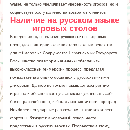
Wallet, не только увеличивает уверенность игроков, но и
содействует росту количества возвратов клиентов.
Наличие на русском языке
игровых столов
В недавние годы наличие русскоязычных игровых
площадок в интернет-казино стала важным аспектом
для геймеров из Содружества Независимых Государств.
Большинство платформ нацелены обеспечить
высококлассный геймерский процесс, предлагая
пользователям опцию общаться с русскоязычными
дилерами. Данное не только повышает восприятие
игры, но и обеспечивает участникам чувствовать себя
более расслабленно, избегая лингвистических преград.
Наиболее популярные развлечения, такие как колесо
фортуны, блэкджек и карточный покер, часто
предложены в русских версиях. Посредством этому,