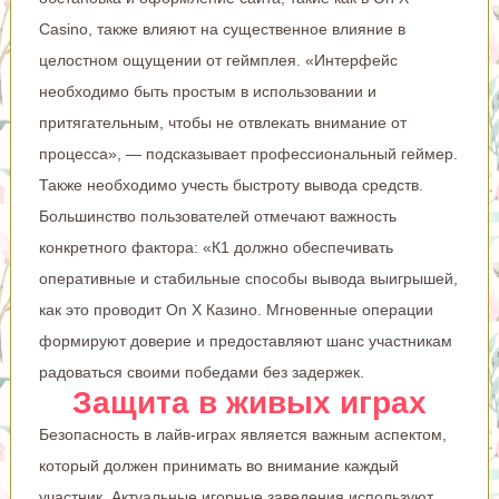
Casino, также влияют на существенное влияние в
целостном ощущении от геймплея. «Интерфейс
необходимо быть простым в использовании и
притягательным, чтобы не отвлекать внимание от
процесса», — подсказывает профессиональный геймер.
Также необходимо учесть быстроту вывода средств.
Большинство пользователей отмечают важность
конкретного фактора: «К1 должно обеспечивать
оперативные и стабильные способы вывода выигрышей,
как это проводит On X Казино. Мгновенные операции
формируют доверие и предоставляют шанс участникам
радоваться своими победами без задержек.
Защита в живых играх
Безопасность в лайв-играх является важным аспектом,
который должен принимать во внимание каждый
участник. Актуальные игорные заведения используют