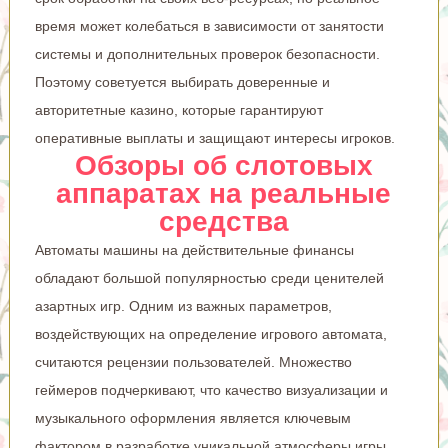
время может колебаться в зависимости от занятости
системы и дополнительных проверок безопасности.
Поэтому советуется выбирать доверенные и
авторитетные казино, которые гарантируют
оперативные выплаты и защищают интересы игроков.
Обзоры об слотовых
аппаратах на реальные
средства
Автоматы машины на действительные финансы
обладают большой популярностью среди ценителей
азартных игр. Одним из важных параметров,
воздействующих на определение игрового автомата,
считаются рецензии пользователей. Множество
геймеров подчеркивают, что качество визуализации и
музыкального оформления является ключевым
фактором в разработке уникальной атмосферы игры.