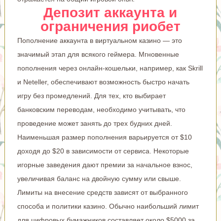
Депозит аккаунта и
ограничения риобет
Пополнение аккаунта в виртуальном казино — это
значимый этап для всякого геймера. Мгновенные
пополнения через онлайн-кошельки, например, как Skrill
и Neteller, обеспечивают возможность быстро начать
игру без промедлений. Для тех, кто выбирает
банковским переводам, необходимо учитывать, что
проведение может занять до трех будних дней.
Наименьшая размер пополнения варьируется от $10
доходя до $20 в зависимости от сервиса. Некоторые
игорные заведения дают премии за начальное взнос,
увеличивая баланс на двойную сумму или свыше.
Лимиты на внесение средств зависят от выбранного
способа и политики казино. Обычно наибольший лимит
для цифровых бумажников составляет около $5000 за