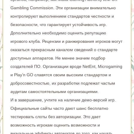
Gambling Commission. Эти организации внимательно
контролируют выполнением стандартов честности и
безопасности, что гарантирует устойчивость игр.
Дополнительно необходимо оценить репутацию
игрового клуба. Рецензии и ранжирования игроков могут
оказаться прекрасным каналом сведений о стандарте
доступных аппаратов. Не менее значим подбор
создателей ПО. Организации вроде NetEnt, Microgaming
и Play’n GO славятся своим высоким стандартом и
добросовестностью, их разработки подлежат частым
аудитам самостоятельными организациями.
И в завершение, учтите на наличие демо-версий игр.
Официальные сайты часто дают шанс бесплатно
тестировать слоты без авторизации. Это дает
возможность игрокам оценить возможности и
визуальные эффекты автоматов до того, как начать