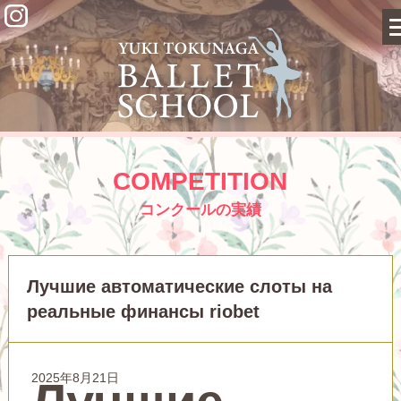
COMPETITION
コンクールの実績
Лучшие автоматические слоты на
реальные финансы riobet
2025年8月21日