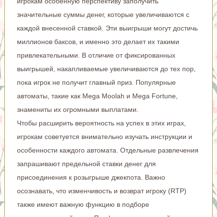
игрокам особенную перспективу заполучить
значительные суммы денег, которые увеличиваются с
каждой внесенной ставкой. Эти выигрыши могут достичь
миллионов баксов, и именно это делает их такими
привлекательными. В отличие от фиксированных
выигрышей, накапливаемые увеличиваются до тех пор,
пока игрок не получит главный приз. Популярные
автоматы, такие как Mega Moolah и Mega Fortune,
знамениты их огромными выплатами.
Чтобы расширить вероятность на успех в этих играх,
игрокам советуется внимательно изучать инструкции и
особенности каждого автомата. Отдельные развлечения
запрашивают предельной ставки денег для
присоединения к розыгрыше джекпота. Важно
осознавать, что изменчивость и возврат игроку (RTP)
также имеют важную функцию в подборе