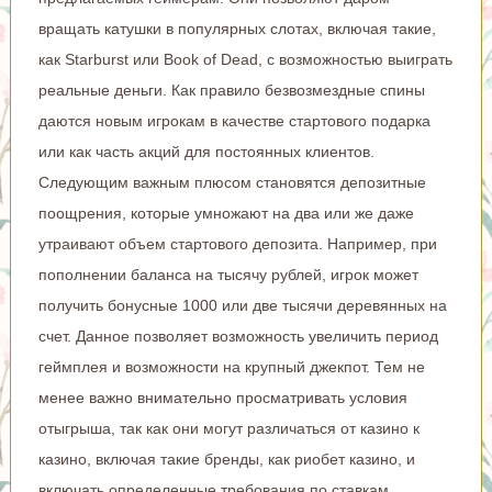
вращать катушки в популярных слотах, включая такие,
как Starburst или Book of Dead, с возможностью выиграть
реальные деньги. Как правило безвозмездные спины
даются новым игрокам в качестве стартового подарка
или как часть акций для постоянных клиентов.
Следующим важным плюсом становятся депозитные
поощрения, которые умножают на два или же даже
утраивают объем стартового депозита. Например, при
пополнении баланса на тысячу рублей, игрок может
получить бонусные 1000 или две тысячи деревянных на
счет. Данное позволяет возможность увеличить период
геймплея и возможности на крупный джекпот. Тем не
менее важно внимательно просматривать условия
отыгрыша, так как они могут различаться от казино к
казино, включая такие бренды, как риобет казино, и
включать определенные требования по ставкам.