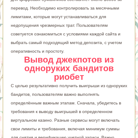
перевод. Необходимо контролировать за месячными
лимитами, которые могут устанавливаться для
недопущения чрезмерных трат. Пользователям
советуется ознакомиться с условиями каждой сайта и
выбрать самый подходящий метод депозита, с учетом
оперативность и простоту.
Вывод джекпотов из
одноруких бандитов
риобет
С целью результативно получить выигрыши из одноруких
бандитов, пользователям важно выполнять
определённым важным этапам. Сначала, убедитесь в
требования к выводу выигрышей в определенном
виртуальном казино. Разные сервисы могут включать
свои лимиты и требования, включая минимум суммы
для снятия и верификацию учетной записи. Важно