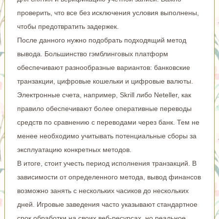
проверить, что все без исключения условия выполнены,
чтобы предотвратить задержек.
После данного нужно подобрать подходящий метод
вывода. Большинство гэмблинговых платформ
обеспечивают разнообразные вариантов: банковские
транзакции, цифровые кошельки и цифровые валюты.
Электронные счета, например, Skrill либо Neteller, как
правило обеспечивают более оперативные переводы
средств по сравнению с переводами через банк. Тем не
менее необходимо учитывать потенциальные сборы за
эксплуатацию конкретных методов.
В итоге, стоит учесть период исполнения транзакций. В
зависимости от определенного метода, вывод финансов
возможно занять с нескольких часиков до нескольких
дней. Игровые заведения часто указывают стандартное
срок обработки на своих веб-ресурсах, но реальное