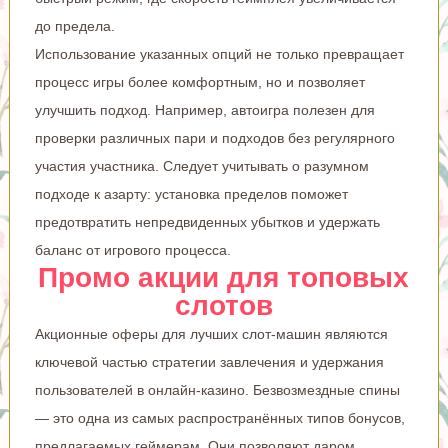
до предела.
Использование указанных опций не только превращает
процесс игры более комфортным, но и позволяет
улучшить подход. Например, автоигра полезен для
проверки различных пари и подходов без регулярного
участия участника. Следует учитывать о разумном
подходе к азарту: установка пределов поможет
предотвратить непредвиденных убытков и удержать
баланс от игрового процесса.
Промо акции для топовых
слотов
Акционные оферы для лучших слот-машин являются
ключевой частью стратегии завлечения и удержания
пользователей в онлайн-казино. Безвозмездные спины
— это одна из самых распространённых типов бонусов,
предлагаемых геймерам. Они позволяют даром