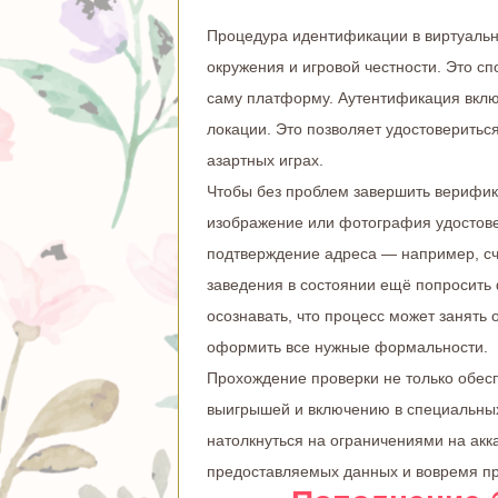
Процедура идентификации в виртуальн
окружения и игровой честности. Это сп
саму платформу. Аутентификация включ
локации. Это позволяет удостоверитьс
азартных играх.
Чтобы без проблем завершить верифика
изображение или фотография удостовер
подтверждение адреса — например, сче
заведения в состоянии ещё попросить
осознавать, что процесс может занять 
оформить все нужные формальности.
Прохождение проверки не только обесп
выигрышей и включению в специальных
натолкнуться на ограничениями на акк
предоставляемых данных и вовремя пр