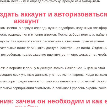
 понять механизм и определить тактику, прежде чем вкладывать
здать аккаунт и авторизоваться
аккаунт
ьном казино, в первую очередь нужно подобрать надежную платфор
ость разрешения и мнения игроков. После выбора портала, найди
каунт». Как правило кнопка расположена в верхнем правом уголке
зательные поля: логин, ключ доступа, электронная почта. Отдельн
 потребовать подтверждение идентичности через документы, чтоб
жно перейти к логину в учетную запись Casino Cat. С целью этой
введите свои учетные данные: учетное имя и пароль. Когда вы сам
 платформ предоставляют опцию восстановить его по e-mail. Важно
ительной верификации значительно повышает уровень охраны ваше
ия: зачем он необходим и как 