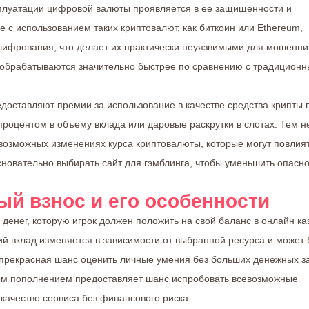
сплуатации цифровой валюты проявляется в ее защищенности и
 с использованием таких криптовалют, как биткоин или Ethereum,
ифрования, что делает их практически неуязвимыми для мошенни
 обрабатываются значительно быстрее по сравнению с традицион
доставляют премии за использование в качестве средства крипты 
роцентом в объему вклада или даровые раскрутки в слотах. Тем н
возможных изменениях курса криптовалюты, которые могут повлият
сновательно выбирать сайт для гэмблинга, чтобы уменьшить опасно
й взнос и его особенности
денег, которую игрок должен положить на свой баланс в онлайн ка
ий вклад изменяется в зависимости от выбранной ресурса и может 
то прекрасная шанс оценить личные умения без больших денежных за
ым пополнением предоставляет шанс испробовать всевозможные
качество сервиса без финансового риска.