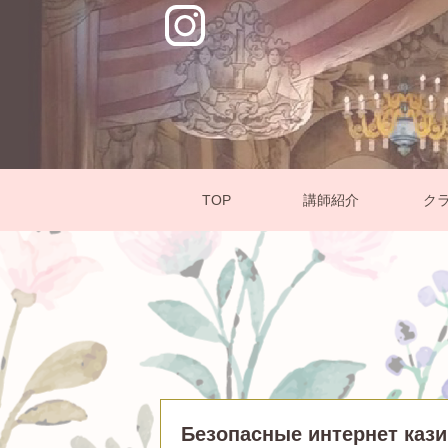
TOP
講師紹介
ク
Безопасные интернет кази