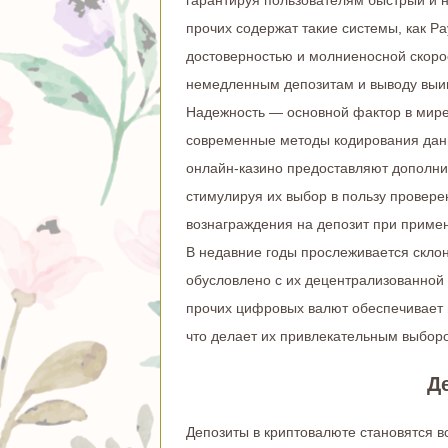
прочих содержат такие системы, как Pa
достоверностью и молниеносной скорос
немедленным депозитам и выводу выи
Надежность — основной фактор в мире
современные методы кодирования данн
онлайн-казино предоставляют дополни
стимулируя их выбор в пользу провер
вознаграждения на депозит при приме
В недавние годы прослеживается склон
обусловлено с их децентрализованной 
прочих цифровых валют обеспечивает
что делает их привлекательным выбор
Д
Депозиты в криптовалюте становятся в