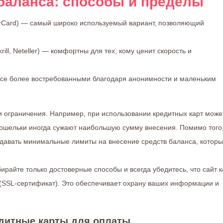
баланса: способы и пределы
terCard) — самый широко используемый вариант, позволяющий
ill, Neteller) — комфортны для тех, кому ценит скорость и
е более востребованными благодаря анонимности и маленьким
и ограничения. Например, при использовании кредитных карт може
кошельки иногда сужают наибольшую сумму внесения. Помимо того
адавать минимальные лимиты на внесение средств баланса, котор
ирайте только достоверные способы и всегда убедитесь, что сайт 
SSL-сертификат). Это обеспечивает охрану ваших информации и
дитные карты для оплаты