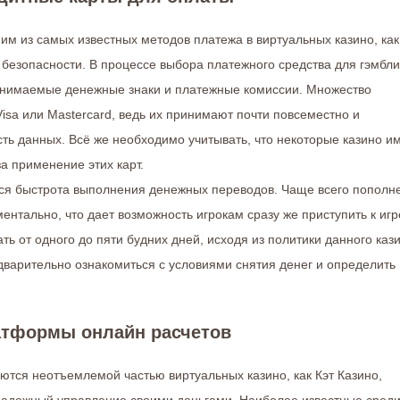
м из самых известных методов платежа в виртуальных казино, как
и безопасности. В процессе выбора платежного средства для гэмбли
инимаемые денежные знаки и платежные комиссии. Множество
isa или Mastercard, ведь их принимают почти повсеместно и
ть данных. Всё же необходимо учитывать, что некоторые казино и
а применение этих карт.
тся быстрота выполнения денежных переводов. Чаще всего пополн
ентально, что дает возможность игрокам сразу же приступить к игр
ь от одного до пяти будних дней, исходя из политики данного кази
дварительно ознакомиться с условиями снятия денег и определить
тформы онлайн расчетов
тся неотъемлемой частью виртуальных казино, как Кэт Казино,
надежный управление своими деньгами. Наиболее известные сред