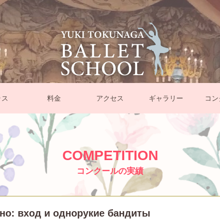
ラス
料金
アクセス
ギャラリー
コン
COMPETITION
コンクールの実績
но: вход и однорукие бандиты