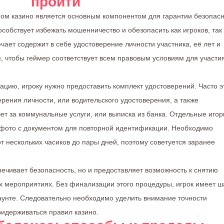
пройти
ом казино является основным компонентом для гарантии безопасн
особствует избежать мошенничество и обезопасить как игроков, так
ает содержит в себе удостоверение личности участника, её лет и
я, чтобы геймер соответствует всем правовым условиям для участия
цию, игроку нужно предоставить комплект удостоверений. Часто э
ения личности, или водительского удостоверения, а также
т за коммунальные услуги, или выписка из банка. Отдельные иго
 фото с документом для повторной идентификации. Необходимо
от нескольких часиков до пары дней, поэтому советуется заранее
ечивает безопасность, но и предоставляет возможность к снятию
 мероприятиях. Без финализации этого процедуры, игрок имеет ш
аунте. Следовательно необходимо уделить внимание точности
идерживаться правил казино.