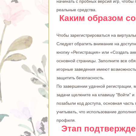
начинать с пробных версий игр, чтобы
реальные средства.
Каким образом со
Чтобы зарегистрироваться на виртуал
Следует обратить внимание на доступн
кнопку «Регистрация» или «Создать ак
основной страницы. Заполните все обя
игорные заведения имеют возможность
защитить безопасность.
По завершении удачной регистрации, мо
задачи щелкните на клавишу "Войти" и 
позабыли код доступа, основная часть
учитывать, что использование дополн
профиля.
Этап подтвержден