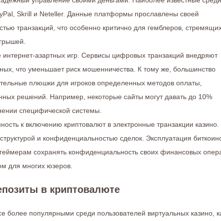
yPal, Skrill и Neteller. Данные платформы прославлены своей
тью транзакций, что особенно критично для гемблеров, стремящих
грышей.
 интернет-азартных игр. Сервисы цифровых транзакций внедряют
ых, что уменьшает риск мошенничества. К тому же, большинство
тельные плюшки для игроков определенных методов оплаты,
енных решений. Например, некоторые сайты могут давать до 10%
нении специфической системы.
ность к включению криптовалют в электронные транзакции казино.
структурой и конфиденциальностью сделок. Эксплуатация биткоин
 геймерам сохранять конфиденциальность своих финансовых опер
ом для многих юзеров.
епозиты в криптовалюте
се более популярными среди пользователей виртуальных казино, к