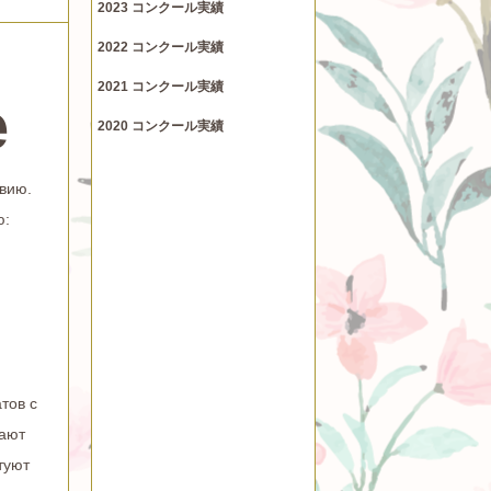
2023 コンクール実績
2022 コンクール実績
2021 コンクール実績
е
2020 コンクール実績
вию.
ю:
тов с
гают
туют