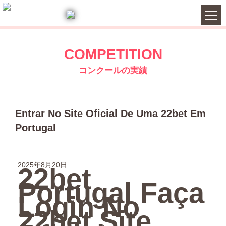
COMPETITION
コンクールの実績
Entrar No Site Oficial De Uma 22bet Em
Portugal
2025年8月20日
22bet
Portugal Faça
Login No
22bet Site