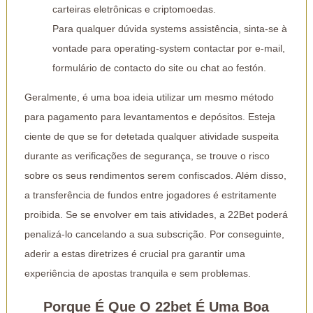
carteiras eletrônicas e criptomoedas.
Para qualquer dúvida systems assistência, sinta-se à
vontade para operating-system contactar por e-mail,
formulário de contacto do site ou chat ao festón.
Geralmente, é uma boa ideia utilizar um mesmo método
para pagamento para levantamentos e depósitos. Esteja
ciente de que se for detetada qualquer atividade suspeita
durante as verificações de segurança, se trouve o risco
sobre os seus rendimentos serem confiscados. Além disso,
a transferência de fundos entre jogadores é estritamente
proibida. Se se envolver em tais atividades, a 22Bet poderá
penalizá-lo cancelando a sua subscrição. Por conseguinte,
aderir a estas diretrizes é crucial pra garantir uma
experiência de apostas tranquila e sem problemas.
Porque É Que O 22bet É Uma Boa