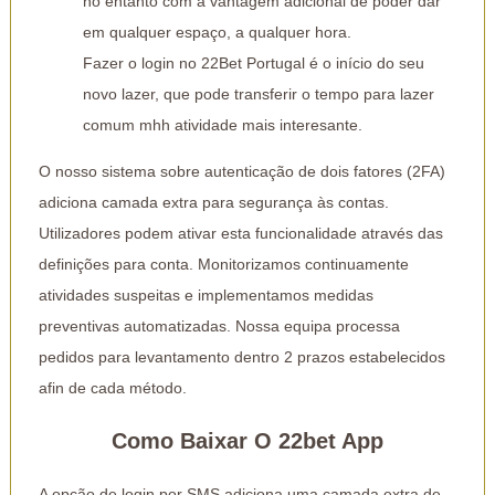
no entanto com a vantagem adicional de poder dar
em qualquer espaço, a qualquer hora.
Fazer o login no 22Bet Portugal é o início do seu
novo lazer, que pode transferir o tempo para lazer
comum mhh atividade mais interesante.
O nosso sistema sobre autenticação de dois fatores (2FA)
adiciona camada extra para segurança às contas.
Utilizadores podem ativar esta funcionalidade através das
definições para conta. Monitorizamos continuamente
atividades suspeitas e implementamos medidas
preventivas automatizadas. Nossa equipa processa
pedidos para levantamento dentro 2 prazos estabelecidos
afin de cada método.
Como Baixar O 22bet App
A opção de login por SMS adiciona uma camada extra de