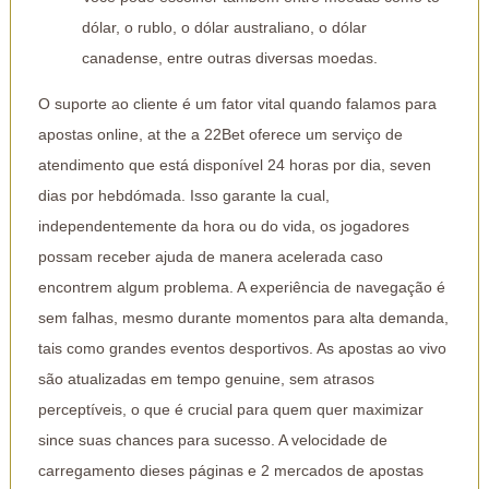
dólar, o rublo, o dólar australiano, o dólar
canadense, entre outras diversas moedas.
O suporte ao cliente é um fator vital quando falamos para
apostas online, at the a 22Bet oferece um serviço de
atendimento que está disponível 24 horas por dia, seven
dias por hebdómada. Isso garante la cual,
independentemente da hora ou do vida, os jogadores
possam receber ajuda de manera acelerada caso
encontrem algum problema. A experiência de navegação é
sem falhas, mesmo durante momentos para alta demanda,
tais como grandes eventos desportivos. As apostas ao vivo
são atualizadas em tempo genuine, sem atrasos
perceptíveis, o que é crucial para quem quer maximizar
since suas chances para sucesso. A velocidade de
carregamento dieses páginas e 2 mercados de apostas