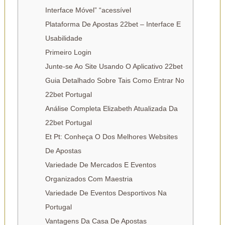
Interface Móvel” “acessível
Plataforma De Apostas 22bet – Interface E
Usabilidade
Primeiro Login
Junte-se Ao Site Usando O Aplicativo 22bet
Guia Detalhado Sobre Tais Como Entrar No
22bet Portugal
Análise Completa Elizabeth Atualizada Da
22bet Portugal
Et Pt: Conheça O Dos Melhores Websites
De Apostas
Variedade De Mercados E Eventos
Organizados Com Maestria
Variedade De Eventos Desportivos Na
Portugal
Vantagens Da Casa De Apostas