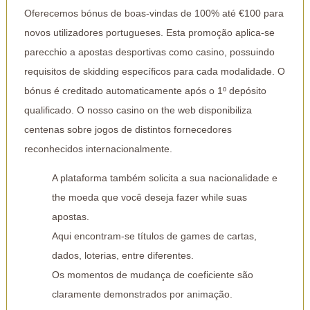
Oferecemos bónus de boas-vindas de 100% até €100 para
novos utilizadores portugueses. Esta promoção aplica-se
parecchio a apostas desportivas como casino, possuindo
requisitos de skidding específicos para cada modalidade. O
bónus é creditado automaticamente após o 1º depósito
qualificado. O nosso casino on the web disponibiliza
centenas sobre jogos de distintos fornecedores
reconhecidos internacionalmente.
A plataforma também solicita a sua nacionalidade e
the moeda que você deseja fazer while suas
apostas.
Aqui encontram-se títulos de games de cartas,
dados, loterias, entre diferentes.
Os momentos de mudança de coeficiente são
claramente demonstrados por animação.