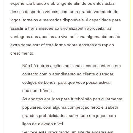
experiência blando e abrangente afin de os entusiastas
desses desportos virtuais, com uma grande variedade de
jogos, torneios e mercados disponíveis. A capacidade para
assistir a transmissões ao vivo elizabeth aproveitar as
vantagens das apostas ao vivo adiciona alguma dimensão
extra some sort of esta forma sobre apostas em rápido
crescimento.
Não há outras acções adicionais, como contarse em
contacto com o atendimento ao cliente ou tragar
códigos de bónus, para que você possa activar
qualquer bónus.
As apostas em ligas para futebol são particularmente
populares, com alguma competição feroz elizabeth
grandes probabilidades, sobretudo em jogos para
ligas de elevado nível.
Se você está procurando um site de apostas em