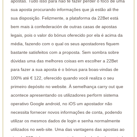
apostas. Tudo isso para não te fazer perder o foco de uma
sua aposta procurando informações que já estão ali the
sua disposição. Felizmente, a plataforma da 22Bet está
bem mais à confederación de outras casas de apostas
legais, pois o valor do bónus oferecido por ela é acima da
média, fazendo com o qual os seus apostadores fiquem
bastante satisfeitos com a proposta. Sem sombra sobre
dúvidas uma das melhores coisas em escolher a 22Bet
para fazer a sua aposta é o bónus para boas-vindas de
100% até € 122, oferecido quando você realiza o seu
primeiro depósito no website. À semelhança carry out que
acontece apresentando os utilizadores perform sistema
operativo Google android, no iOS um apostador não
necessita fornecer novos informações de conta, podendo
utilizar os mesmos dados de login e senha normalmente
utilizados no web-site. Uma das vantagens das apostas ao