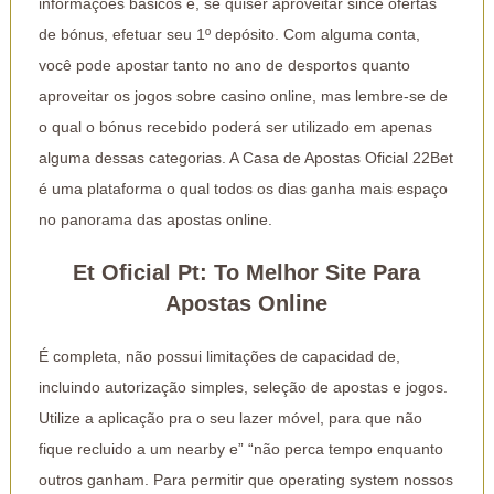
informações básicos e, se quiser aproveitar since ofertas
de bónus, efetuar seu 1º depósito. Com alguma conta,
você pode apostar tanto no ano de desportos quanto
aproveitar os jogos sobre casino online, mas lembre-se de
o qual o bónus recebido poderá ser utilizado em apenas
alguma dessas categorias. A Casa de Apostas Oficial 22Bet
é uma plataforma o qual todos os dias ganha mais espaço
no panorama das apostas online.
Et Oficial Pt: To Melhor Site Para
Apostas Online
É completa, não possui limitações de capacidad de,
incluindo autorização simples, seleção de apostas e jogos.
Utilize a aplicação pra o seu lazer móvel, para que não
fique recluido a um nearby e” “não perca tempo enquanto
outros ganham. Para permitir que operating system nossos