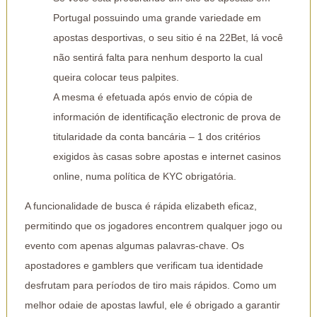
Portugal possuindo uma grande variedade em
apostas desportivas, o seu sitio é na 22Bet, lá você
não sentirá falta para nenhum desporto la cual
queira colocar teus palpites.
A mesma é efetuada após envio de cópia de
información de identificação electronic de prova de
titularidade da conta bancária – 1 dos critérios
exigidos às casas sobre apostas e internet casinos
online, numa política de KYC obrigatória.
A funcionalidade de busca é rápida elizabeth eficaz,
permitindo que os jogadores encontrem qualquer jogo ou
evento com apenas algumas palavras-chave. Os
apostadores e gamblers que verificam tua identidade
desfrutam para períodos de tiro mais rápidos. Como um
melhor odaie de apostas lawful, ele é obrigado a garantir