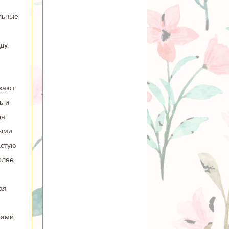
альные
ду.
кают
ь и
ля
мыми
астую
олее
ая
рами,