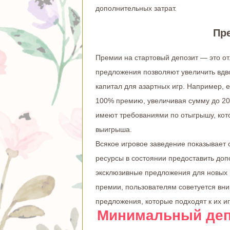
дополнительных затрат.
Пр
Премии на стартовый депозит — это от
предложения позволяют увеличить вдв
капитал для азартных игр. Например, 
100% премию, увеличивая сумму до 20
имеют требованиями по отыгрышу, кот
выигрыша.
Всякое игровое заведение показывает 
ресурсы в состоянии предоставить до
эксклюзивные предложения для новых п
премии, пользователям советуется вни
предложения, которые подходят к их 
Минимальный депо