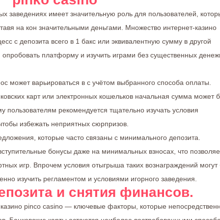
х заведениях имеет значительную роль для пользователей, котор
ставя на кон значительными деньгами. Множество интернет-казино
сс с депозита всего в 1 бакс или эквивалентную сумму в другой
м опробовать платформу и изучить играми без существенных дене
ос может варьироваться в с учётом выбранного способа оплаты.
ковских карт или электронных кошельков начальная сумма может 
му пользователям рекомендуется тщательно изучать условия
 чтобы избежать неприятных сюрпризов.
едложения, которые часто связаны с минимального депозита.
ступительные бонусы даже на минимальных взносах, что позволяе
ртных игр. Впрочем условия отыгрыша таких вознаграждений могут
енно изучить регламентом и условиями игорного заведения.
епозита и снятия финансов.
казино pinco casino — ключевые факторы, которые непосредствен
ов. Банковские карты остаются наиболее востребованными способо