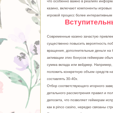
что особенно важно в реалиях информ
казино, включают компоненты игровых 
игровой процесс более интерактивным
Вступительны
Современные казино зачастую привлек
существенно повысить вероятность поб
вращения, дополнительные деньги на б
активации этих бонусов геймерам обыч
сумма вклада или вейджер. Например,
положить конкретную объем средств на
составлять 30-40x.
Отбор соответствующего игорного зав
детального рассмотрения правил и по
депозита, что позволяет геймерам исп
как в pinco casino, нередко связаны 