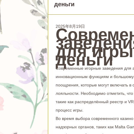
деньги
2025年8月19日
Совреме
заведени
для игры
деньги
Современные игорные заведения для а
инновационным функциям и большому 
поощрения, которые могут включать в
лояльности. Необходимо отметить, чт
такие как распределённый реестр и V
процесс игры.
Во время выбора современного казино
надзорных органов, таких как Malta Ga