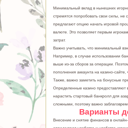
Минимальный вклад в нынешних игорны
стремятся попробовать свои силы, не 
предлагают опцию начать игровой проце
валюте. Это позволяет первым игрока
затрат.
Важно учитывать, что минимальный взн
Например, в случае использовании бан
выше из-за сборов за операции. Поэто
пополнения аккаунта на казино-сайте,
Также, важно заметить на бонусные пр
Определенные казино предоставляют в
нарастить стартовый банкролл для аза
сложными, поэтому важно заблаговрем
Варианты д
Внесение и снятие финансов в онлайн-
определяют удобство и удобство игрок