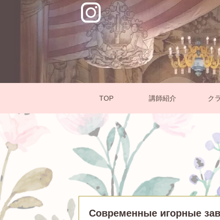
TOP
講師紹介
ク
Современные игорные зав