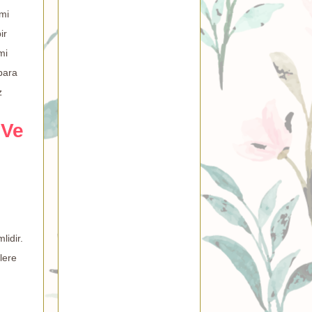
imi
ir
mi
para
z
 Ve
lidir.
lere