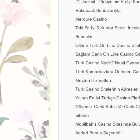
#1 Jackbit: Türkiye’nin En İyi Ku
Rakeback Bonuslarıyla
Mercure Casino
Teki En İyi 5 Kumar Sitesi: İnce
Bonuslar
Online Türk On Line Casino Sitel
Sağlam Canlı On Line Casino Sit
Türk Casino Nedir? Nasıl Oynan
Türk Kumarbazlara Önerilen Cas
Müşteri Hizmetleri
Türk Casino Sitelerinin Adresleri
Yılının En İyi Türkçe Casino Plat
Güvenilir Canlı Bahis Ve Canlı C
Siteleri
Mobilbahis Casino Sitesinde Bul
Added Bonus Seçeneği