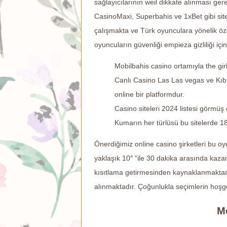
sağlayıcılarının weil dikkate alınması ger
CasinoMaxi, Superbahis ve 1xBet gibi sitele
çalışmakta ve Türk oyunculara yönelik özel
oyuncuların güvenliği empieza gizliliği içi
Mobilbahis casino ortamıyla the gir
Canlı Casino Las Las vegas ve Kıbrı
online bir platformdur.
Casino siteleri 2024 listesi görmüş
Kumarın her türlüsü bu sitelerde 1
Önerdiğimiz online casino şirketleri bu o
yaklaşık 10″ “ile 30 dakika arasında kaz
kısıtlama getirmesinden kaynaklanmaktad
alınmaktadır. Çoğunlukla seçimlerin hoşgel
M