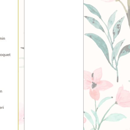
nin
roquet
in
eri