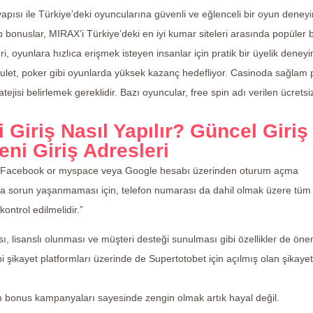
apısı ile Türkiye’deki oyuncularına güvenli ve eğlenceli bir oyun deney
 bonuslar, MIRAX’i Türkiye’deki en iyi kumar siteleri arasında popüler b
eri, oyunlara hızlıca erişmek isteyen insanlar için pratik bir üyelik deneyi
ulet, poker gibi oyunlarda yüksek kazanç hedefliyor. Casinoda sağlam 
ejisi belirlemek gereklidir. Bazı oyuncular, free spin adı verilen ücretsi
i Giriş Nasıl Yapılır? Güncel Giriş
eni Giriş Adresleri
likle Facebook or myspace veya Google hesabı üzerinden oturum açma
a sorun yaşanmaması için, telefon numarası da dahil olmak üzere tüm
ontrol edilmelidir.”
ı, lisanslı olunması ve müşteri desteği sunulması gibi özellikler de önem
 şikayet platformları üzerinde de Supertotobet için açılmış olan şikayet
n bonus kampanyaları sayesinde zengin olmak artık hayal değil.