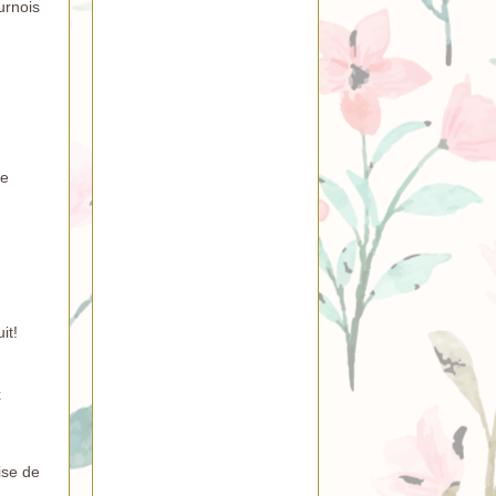
urnois
ne
e
it!
x
ise de