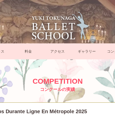
ラス
料金
アクセス
ギャラリー
コン
COMPETITION
コンクールの実績
os Durante Ligne En Métropole 2025