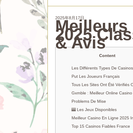
2025年8月17日
Meilleurs
2025 Cla
& Avis
Content
Les Différents Types De Casinos
Put Les Joueurs Français
Tous Les Sites Ont Été Vérifiés 
Gxmble : Meilleur Online Casino
Problems De Mise
🎰 Les Jeux Disponibles
Meilleur Casino En Ligne 2025 In
Top 15 Casinos Fiables France