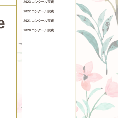
2023 コンクール実績
2022 コンクール実績
e
2021 コンクール実績
2020 コンクール実績