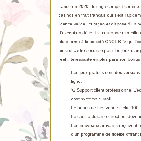
Lancé en 2020, Tortuga complet comme P
casinos en trait français qui s’est rapid
licence valide i curaçao et dispose d’un 
d’exception détient la couronne ni meilleu
plateforme à la société CNCL B. V qui l’e
ainsi el cadre sécurisé pour les jeux d’arg
réel intéressante en plus para son bonus 
Les jeux gratuits sont des versio
ligne.
📞 Support client professionnel L’éq
chat systems e-mail.
Le bonus de bienvenue inclut 100 %
Le casino durante direct est deve
Les nouveaux arrivants reçoivent un
d’un programme de fidélité offrant