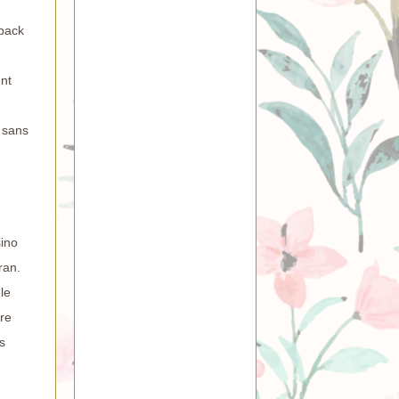
back
ent
 sans
u
sino
ran.
le
re
s