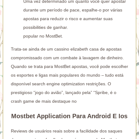
Uma vez determinado um quanto você quer apostar
durante um período de pace, espalhe-o por várias
apostas para reduzir o risco e aumentar suas
possibilities de ganhar.
popular no MostBet.
Trata-se ainda de um cassino elizabeth casa de apostas
compromissado com um combate à lavagem de dinheiro.
Quando se trata para MostBet apostas, você pode escolher
os esportes e ligas mais populares do mundo – tudo está
disponível search engine optimization restrições. O
prestigioso “jogo do avião”, lançado pela” “Spribe, é o
crash game de mais destaque no
Mostbet Application Para Android E Ios
Reviews de usuários reais sobre a facilidade dos saques