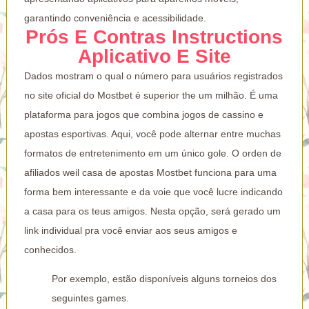
garantindo conveniência e acessibilidade.
Prós E Contras Instructions
Aplicativo E Site
Dados mostram o qual o número para usuários registrados
no site oficial do Mostbet é superior the um milhão. É uma
plataforma para jogos que combina jogos de cassino e
apostas esportivas. Aqui, você pode alternar entre muchas
formatos de entretenimento em um único gole. O orden de
afiliados weil casa de apostas Mostbet funciona para uma
forma bem interessante e da voie que você lucre indicando
a casa para os teus amigos. Nesta opção, será gerado um
link individual pra você enviar aos seus amigos e
conhecidos.
Por exemplo, estão disponíveis alguns torneios dos
seguintes games.