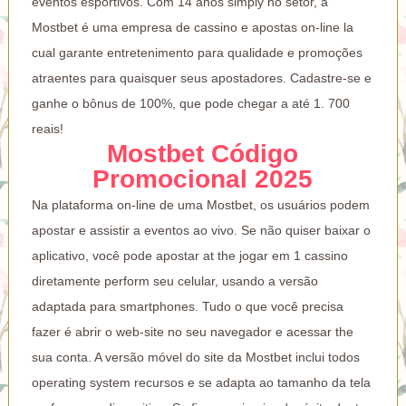
eventos esportivos. Com 14 anos simply no setor, a
Mostbet é uma empresa de cassino e apostas on-line la
cual garante entretenimento para qualidade e promoções
atraentes para quaisquer seus apostadores. Cadastre-se e
ganhe o bônus de 100%, que pode chegar a até 1. 700
reais!
Mostbet Código
Promocional 2025
Na plataforma on-line de uma Mostbet, os usuários podem
apostar e assistir a eventos ao vivo. Se não quiser baixar o
aplicativo, você pode apostar at the jogar em 1 cassino
diretamente perform seu celular, usando a versão
adaptada para smartphones. Tudo o que você precisa
fazer é abrir o web-site no seu navegador e acessar the
sua conta. A versão móvel do site da Mostbet inclui todos
operating system recursos e se adapta ao tamanho da tela