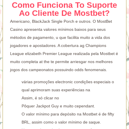
Como Funciona To Suporte
Ao Cliente De Mostbet?
Americano, BlackJack Single Porch e outros. O MostBet
Casino apresenta valores mínimos baixos para seus
métodos de pagamento, u que facilita muito a vida dos
jogadores e apostadores. A cobertura ag Champions
League elizabeth Premier League realizada pela Mostbet é
muito completa at the te permite arriesgar nos melhores
jogos dos campeonatos possuindo odds fenomenais.
várias promoções electronic condições especiais o
qual aprimoram suas experiências na
Assim, é só clicar no
Pôquer Jackpot Guy e muito cependant.
O valor mínimo para depósito na Mostbet é de fifty
BRL, assim como o valor mínimo de saque.