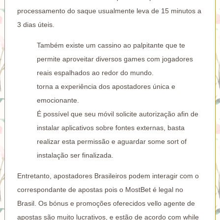
processamento do saque usualmente leva de 15 minutos a
3 dias úteis.
Também existe um cassino ao palpitante que te
permite aproveitar diversos games com jogadores
reais espalhados ao redor do mundo.
torna a experiência dos apostadores única e
emocionante.
É possível que seu móvil solicite autorização afin de
instalar aplicativos sobre fontes externas, basta
realizar esta permissão e aguardar some sort of
instalação ser finalizada.
Entretanto, apostadores Brasileiros podem interagir com o
correspondante de apostas pois o MostBet é legal no
Brasil. Os bónus e promoções oferecidos vello agente de
apostas são muito lucrativos, e estão de acordo com while