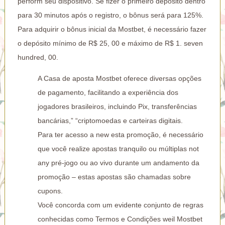
perform seu dispositivo. Se fizer o primeiro depósito dentro
para 30 minutos após o registro, o bônus será para 125%.
Para adquirir o bônus inicial da Mostbet, é necessário fazer
o depósito mínimo de R$ 25, 00 e máximo de R$ 1. seven
hundred, 00.
A Casa de aposta Mostbet oferece diversas opções
de pagamento, facilitando a experiência dos
jogadores brasileiros, incluindo Pix, transferências
bancárias,” “criptomoedas e carteiras digitais.
Para ter acesso a new esta promoção, é necessário
que você realize apostas tranquilo ou múltiplas not
any pré-jogo ou ao vivo durante um andamento da
promoção – estas apostas são chamadas sobre
cupons.
Você concorda com um evidente conjunto de regras
conhecidas como Termos e Condições weil Mostbet