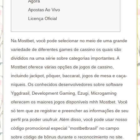
Agora
Apostas Ao Vivo
Licença Oficial
Na Mostbet, você pode selecionar no meio de uma grande
variedade de diferentes games de cassino os quais são
divididos na uma série sobre categorias importantes. A
Mostbet oferece várias opções de jogos de cassino,
incluindo jackpot, pôquer, baccarat, jogos de mesa e caça-
níqueis. Os conhecidos desenvolvedores sobre software
Yggdrasil, Development Gaming, Ezugi, Microgaming
oferecem os maiores jogos disponíveis mhh Mostbet. Você
só tem que ze registrar e preencher as informações de seu
perfil pra poder usufruir. Além disso, você pode usar nosso
código promocional especial “mostbetbrasil” no campo
sobre código de bônus durante o reconocimiento no site.