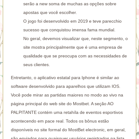
serão a new soma de muchas as opções sobre
apostas que você escolher.
O jogo foi desenvolvido em 2019 e teve parecchio
sucesso que conquistou imensa fama mundial.
No geral, devemos visualizar que, neste segmento, o
site mostra principalmente que é uma empresa de
qualidade que se preocupa com as necessidades de
seus clientes.
Entretanto, o aplicativo estatal para Iphone é similar ao
software desenvolvido para aparelhos que utilizam IOS.
Você pode mirar as partidas maiores no modo ao vivo na
página principal do web site do Mostbet. A seção AO
PALPITANTE contém uma retahíla de eventos esportivos
acontecendo em pace real. Todos os bônus estão
disponíveis no site formal do MostBet electronic, em geral,
são enviados para quaisquer usuários registrados na lista