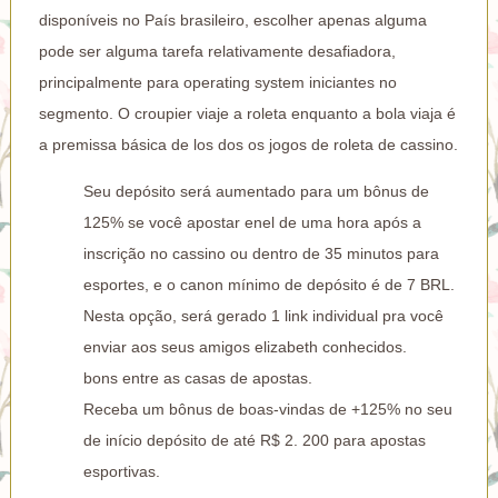
disponíveis no País brasileiro, escolher apenas alguma
pode ser alguma tarefa relativamente desafiadora,
principalmente para operating system iniciantes no
segmento. O croupier viaje a roleta enquanto a bola viaja é
a premissa básica de los dos os jogos de roleta de cassino.
Seu depósito será aumentado para um bônus de
125% se você apostar enel de uma hora após a
inscrição no cassino ou dentro de 35 minutos para
esportes, e o canon mínimo de depósito é de 7 BRL.
Nesta opção, será gerado 1 link individual pra você
enviar aos seus amigos elizabeth conhecidos.
bons entre as casas de apostas.
Receba um bônus de boas-vindas de +125% no seu
de início depósito de até R$ 2. 200 para apostas
esportivas.