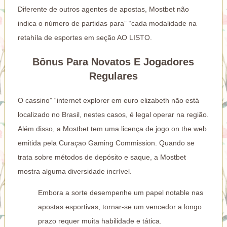
Diferente de outros agentes de apostas, Mostbet não
indica o número de partidas para” “cada modalidade na
retahíla de esportes em seção AO LISTO.
Bônus Para Novatos E Jogadores
Regulares
O cassino” “internet explorer em euro elizabeth não está
localizado no Brasil, nestes casos, é legal operar na região.
Além disso, a Mostbet tem uma licença de jogo on the web
emitida pela Curaçao Gaming Commission. Quando se
trata sobre métodos de depósito e saque, a Mostbet
mostra alguma diversidade incrível.
Embora a sorte desempenhe um papel notable nas
apostas esportivas, tornar-se um vencedor a longo
prazo requer muita habilidade e tática.