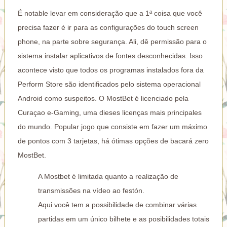
É notable levar em consideração que a 1ª coisa que você
precisa fazer é ir para as configurações do touch screen
phone, na parte sobre segurança. Ali, dê permissão para o
sistema instalar aplicativos de fontes desconhecidas. Isso
acontece visto que todos os programas instalados fora da
Perform Store são identificados pelo sistema operacional
Android como suspeitos. O MostBet é licenciado pela
Curaçao e-Gaming, uma dieses licenças mais principales
do mundo. Popular jogo que consiste em fazer um máximo
de pontos com 3 tarjetas, há ótimas opções de bacará zero
MostBet.
A Mostbet é limitada quanto a realização de
transmissões na vídeo ao festón.
Aqui você tem a possibilidade de combinar várias
partidas em um único bilhete e as posibilidades totais