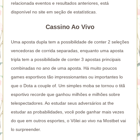
relacionada eventos e resultados anteriores, está
disponível no site em seção de estatísticas.
Cassino Ao Vivo
Uma aposta dupla tem a possibilidade de conter 2 seleções
vencedoras de corrida separadas, enquanto uma aposta
tripla tem a possibilidade de conter 3 apostas principais
combinadas no ano de uma aposta. Há muito poucos
games esportivos tão impressionantes ou importantes lo
que o Dota a couple of. Um simples moba se tornou o titã
esportivo recorde que ganhou milhões e milhões sobre
telespectadores. Ao estudar seus adversários at the
estudar as probabilidades, você pode ganhar mais vezes
do que em outros esportes, o Vôlei ao vivo na Mostbet vai
lo surpreender.