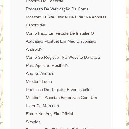
Esporte De Fantasia
Processo De Verificação Da Conta
Mostbet: O Site Estatal Da Líder Na Apostas
Esportivas
Como Faço Em Virtude De Instalar O
Aplicativo Mostbet Em Meu Dispositivo
Android?
Como Se Registrar No Website Da Casa
Para Apostas Mostbet?
App No Android
Mostbet Login:
Processo De Registro E Verificação
Mostbet – Apostas Esportivas Com Um
Líder De Mercado
Entrar Not Any Site Oficial
Simples