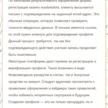
По окончании результативного оформления формы
регистрации казино maxbetslots, клиенту высылается
письмо с подтверждением на заданный email-адрес. Это
обычная операция, которая позволяет проверить
точности введенных данных. В письме имеется ссылка,
по этой нужно кликнуть для подтверждения профиля.
Данный процесс требуется, так как без
подтверждающего действия учетная запись продолжит
быть неактивным.
Некоторые платформы дают премии за регистрацию и
верификацию профиля. Такое возможно в виде
безвозмездные раскрутки в слотах, так и бонусные
средства на аккаунт. Следует вдумчиво просмотреть с
правилами оформления и вэйджера таких привилегий,
чтобы избежать неприятных сюрпризов в будущем.
Создание профиля — это не только процедура, но и