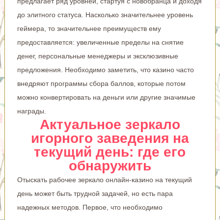
предлагает ряд уровней, стартуя с новобранца и доходя
до элитного статуса. Насколько значительнее уровень
геймера, то значительнее преимуществ ему
предоставляется: увеличенные пределы на снятие
денег, персональные менеджеры и эксклюзивные
предложения. Необходимо заметить, что казино часто
внедряют программы сбора баллов, которые потом
можно конвертировать на деньги или другие значимые
награды.
Актуальное зеркало
игорного заведения на
текущий день: где его
обнаружить
Отыскать рабочее зеркало онлайн-казино на текущий
день может быть трудной задачей, но есть пара
надежных методов. Первое, что необходимо