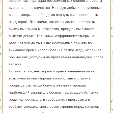
Условия эксплуатации безвозмездных спинов способны
существенно отличаться. Нередко добычи, полученные
с их помощью, необходимо вернуть с установленным
вейджером. Это значит, что игрок должен поставить
сумму выигрыша многократно, прежде чем сможет
вывести деньги. Типичный коэффициент отыгрыша
равен от x20 до x40. Ещё необходимо принять во
внимание время использования безвозмездных спинов:
обычно они доступны на протяжении недели-двух после
запуска.
Помимо этого, некоторые игорные заведения имеют
возможность лимитировать наибольшую ставку в
процессе отыгрыша бонуса или лимитировать
наибольший выигрыш с бесплатных вращений. Такие
правила прописаны в требованиях программы и
требуют внимательного рассмотрения перед началом