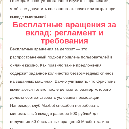
Геймерам советуется заранее изучить с правилами,
чтобы не допустить внезапных отсрочек или затрат при
выводе выигрышей.
Бесплатные вращения за
вклад: регламент и
требования
Бесплатные вращения за депозит — это
распространенный подход привлечь пользователей в
онлайн казино. Как правило такие предложения
содержат заданное количество безвозмездных спинов
на заданных машинах. Важно учитывать, что фриспины
включаются только после депозита, размер которого
должна соответствовать условиям промоакции.
Например, клуб Maxbet способен потребовать
минимальный вклад в размере 500 рублей для
получения 50 бесплатных вращений Махбет казино.