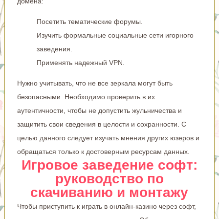
домена:
Посетить тематические форумы.
Изучить формальные социальные сети игорного
заведения.
Применять надежный VPN.
Нужно учитывать, что не все зеркала могут быть
безопасными. Необходимо проверить в их
аутентичности, чтобы не допустить жульничества и
защитить свои сведения в целости и сохранности. С
целью данного следует изучать мнения других юзеров и
обращаться только к достоверным ресурсам данных.
Игровое заведение софт:
руководство по
скачиванию и монтажу
Чтобы приступить к играть в онлайн-казино через софт,