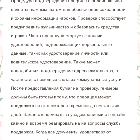
Процедура подтверждения профиля в онлайн-казино
является важным шагом для обеспечения сохранности
и охраны информации игроков. Проверка способствует
предупредить жульничество и обезопасить средства
игроков. Часто процедура стартует с подачи
удостоверений, подтверждающих персональные
данные, таких как удостоверение личности или
водительское удостоверение. Также может
понадобиться подтверждение адреса жительства, в
частности, с помощью счета за коммунальные услуги.
После предоставления бумаг на проверку, геймеры
должны быть готовы к тому, что операция может
продолжаться от некоторого времени до нескольких
дней. Важно отслеживать за уведомлениями от онлайн-
казино и вовремя реагировать на на вопросы службы
поддержки. Когда все документы удовлетворяют