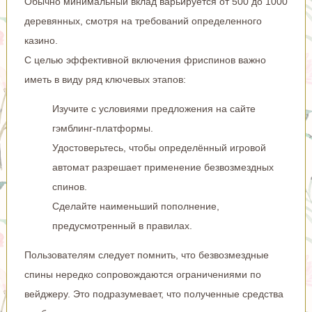
Обычно минимальный вклад варьируется от 500 до 1000
деревянных, смотря на требований определенного
казино.
С целью эффективной включения фриспинов важно
иметь в виду ряд ключевых этапов:
Изучите с условиями предложения на сайте
гэмблинг-платформы.
Удостоверьтесь, чтобы определённый игровой
автомат разрешает применение безвозмездных
спинов.
Сделайте наименьший пополнение,
предусмотренный в правилах.
Пользователям следует помнить, что безвозмездные
спины нередко сопровождаются ограничениями по
вейджеру. Это подразумевает, что полученные средства