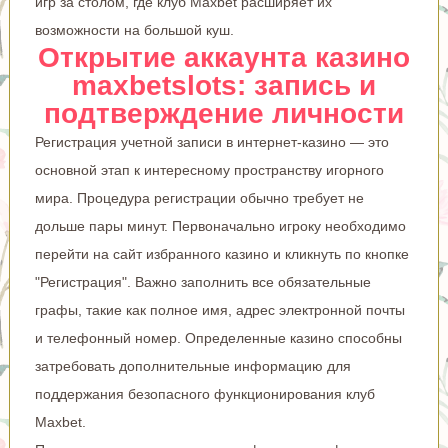
игр за столом, где клуб Maxbet расширяет их
возможности на большой куш.
Открытие аккаунта казино
maxbetslots: запись и
подтверждение личности
Регистрация учетной записи в интернет-казино — это
основной этап к интересному пространству игорного
мира. Процедура регистрации обычно требует не
дольше пары минут. Первоначально игроку необходимо
перейти на сайт избранного казино и кликнуть по кнопке
"Регистрация". Важно заполнить все обязательные
графы, такие как полное имя, адрес электронной почты
и телефонный номер. Определенные казино способны
затребовать дополнительные информацию для
поддержания безопасного функционирования клуб
Maxbet.