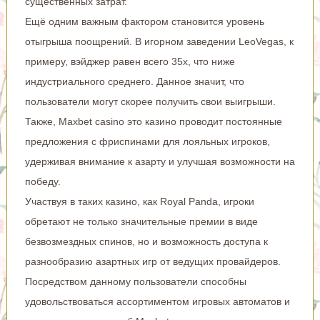
существенных затрат.
Ещё одним важным фактором становится уровень
отыгрыша поощрений. В игорном заведении LeoVegas, к
примеру, вэйджер равен всего 35x, что ниже
индустриального среднего. Данное значит, что
пользователи могут скорее получить свои выигрыши.
Также,
Maxbet casino
это казино проводит постоянные
предложения с фриспинами для лояльных игроков,
удерживая внимание к азарту и улучшая возможности на
победу.
Участвуя в таких казино, как Royal Panda, игроки
обретают не только значительные премии в виде
безвозмездных спинов, но и возможность доступа к
разнообразию азартных игр от ведущих провайдеров.
Посредством данному пользователи способны
удовольствоваться ассортиментом игровых автоматов и