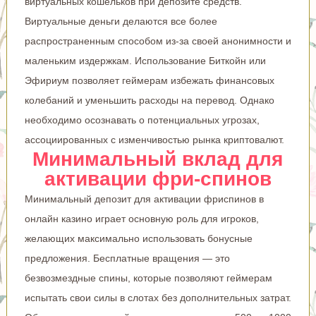
виртуальных кошельков при депозите средств.
Виртуальные деньги делаются все более
распространенным способом из-за своей анонимности и
маленьким издержкам. Использование Биткойн или
Эфириум позволяет геймерам избежать финансовых
колебаний и уменьшить расходы на перевод. Однако
необходимо осознавать о потенциальных угрозах,
ассоциированных с изменчивостью рынка криптовалют.
Минимальный вклад для
активации фри-спинов
Минимальный депозит для активации фриспинов в
онлайн казино играет основную роль для игроков,
желающих максимально использовать бонусные
предложения. Бесплатные вращения — это
безвозмездные спины, которые позволяют геймерам
испытать свои силы в слотах без дополнительных затрат.