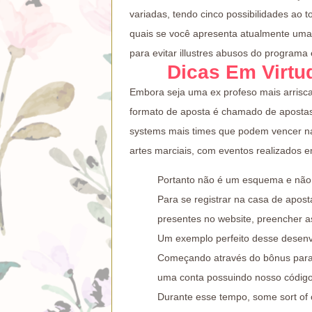
variadas, tendo cinco possibilidades ao t
quais se você apresenta atualmente uma c
para evitar illustres abusos do program
Dicas Em Virtu
Embora seja uma ex profeso mais arrisc
formato de aposta é chamado de apostas m
systems mais times que podem vencer na
artes marciais, com eventos realizados 
Portanto não é um esquema e não
Para se registrar na casa de apos
presentes no website, preencher as
Um exemplo perfeito desse desenv
Começando através do bônus para 
uma conta possuindo nosso código 
Durante esse tempo, some sort o