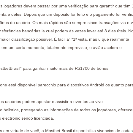
os jogadores devem passar por uma verificação para garantir que têm 
ta é deles. Depois que um depósito for feito e o pagamento for verifi
ônus do usuário. Os mais rápidos são sempre since transações via e-w
sferências bancárias la cual podem às vezes levar até 8 dias úteis. N
aior classificação possível. É fácil à” “1ª vista, mas u que realmente
l em um certo momento, totalmente imprevisto, o avião acelera e
stbetBrasil” para ganhar muito mais de R$1700 de bônus.
one está disponível parecchio para dispositivos Android os quanto par
os usuários podem apostar e assistir a eventos ao vivo.
to holistica, protegendo as informações de todos os jogadores, oferec
electronic sendo licenciada.
em virtude de você, a Mostbet Brasil disponibiliza vivencias de cadas