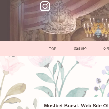
TOP
講師紹介
ク
Mostbet Brasil: Web Site Of