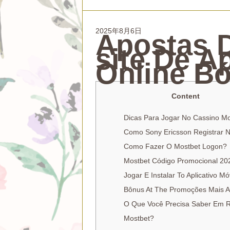
2025年8月6日
Apostas 
site De A
Online B
Content
Dicas Para Jogar No Cassino Mo
Como Sony Ericsson Registrar 
Como Fazer O Mostbet Logon?
Mostbet Código Promocional 20
Jogar E Instalar To Aplicativo M
Bônus At The Promoções Mais A
O Que Você Precisa Saber Em 
Mostbet?