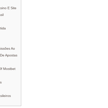
ino E Site
sil
tida
missões Ao
 De Apostas
Of Mostbet
s
ileiros