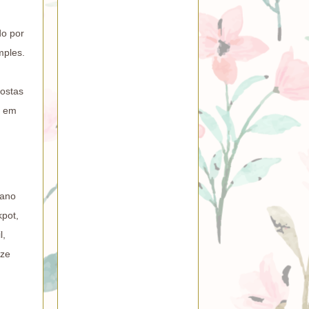
do por
mples.
postas
r em
 ano
kpot,
l,
 ze