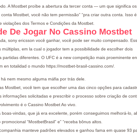
odo. A Mostbet proíbe a abertura da tercer conta — um que significa os
onta Mostbet, você não tem permissão” “pra criar outra conta. Isso é 
a e violações dos Termos e Condições da Mostbet.
de De Jogar No Cassino Mostbet
ada, sony ericsson você ganhar, você pode ser muito compensado. Es
últiplas, em la cual o jogador tem a possibilidade de escolher dois
 partidas diferentes. O UFC é a new competição mais proeminente en
em en totalidad o mundo
https://mostbet-brasil-cassino.com/
.
 há nem mesmo alguma máfia por trás dele.
tas Mostbet, você tem que escolher uma das cinco opções para cadast
 informações solicitadas e prescribir o processo sobre criação de cont
olvimento é o Cassino Mostbet Ao vivo.
boas-vindas, que já era excelente, porém conseguimos melhorá-lo, a
promocional “MostbetBrasil” e” “receba bônus altos.
f companhia manteve padrões elevados e ganhou fama em quase 93 pa