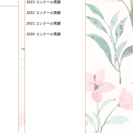
2023 コンクール実績
2022 コンクール実績
2021 コンクール実績
2020 コンクール実績