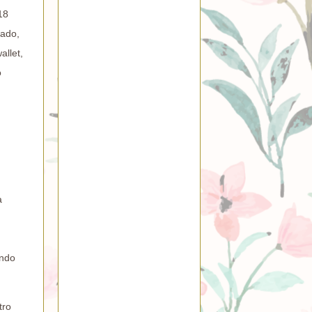
18
cado,
allet,
o
a
endo
tro