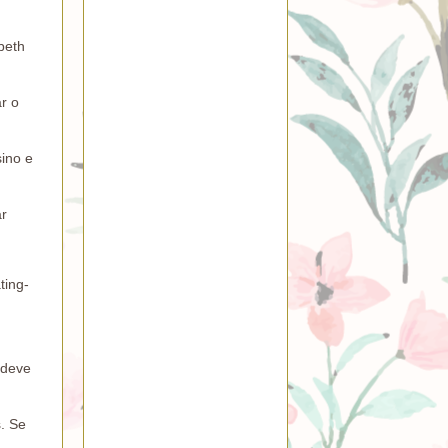
beth
r o
sino e
ar
ting-
 deve
s. Se