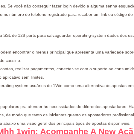
des. Se você não conseguir fazer login devido a alguma senha esqueci
ystems número de telefone registrado para receber um link ou código de
a SSL de 128 parts para salvaguardar operating-system dados dos us
 podem encontrar o menus principal que apresenta uma variedade sobr
de cassino.
contas, realizar pagamentos, conectar-se com o suporte ao consumid
 aplicativo sem limites.
 operating system usuários do 1Win como uma alternativa às apostas em
 populares pra atender às necessidades de diferentes apostadores. El
os, de modo que tanto os iniciantes quanto os apostadores profissiona
abaixo uma visão geral dos principais tipos de apostas disponíveis.
 Mhh 1win: Acompanhe A New Açã