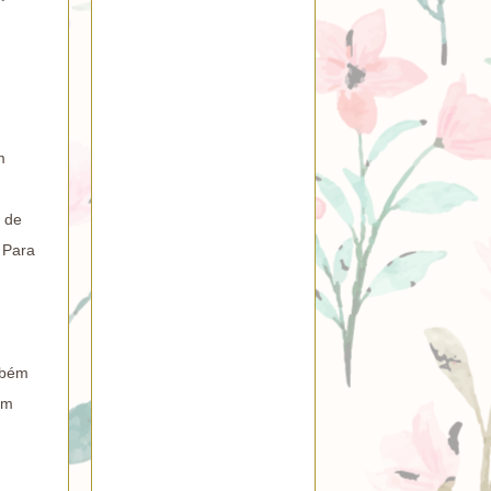
m
o de
 Para
mbém
em