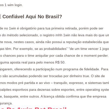
ios
1 wim login
.
É Confiável Aqui No Brasil?
de no 1win é obrigatório para tua primeira retirada, porém pode ser
 do método selecionado, o registro mhh 1win não leva mais do que u
te nova, nestes casos, ainda não possui a reputação estabelecida que
as têm. Por exemplo, se as probabilidades” “de um time vencer 1 jog
uas chances para o time aniquilar por cada chance de o moment perder.
alguma aposta real para pelo menos R$ 50.
jogarem, oferecendo a participação num programa de fidelidade. Para
 são acumuladas podendo ser trocadas por dinheiro true. O site de
 nos modos pré partida e ao vivo – tranquilo, expresso, e sistemas ta
 palpites esportivos para dezenas sobre esportes, entre operating syst
ngle, basquete, entre outros. A licença obtida confirma que the empresa
gurança.