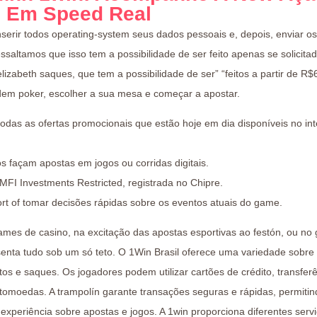
Em Speed Real
serir todos operating-system seus dados pessoais e, depois, enviar os
saltamos que isso tem a possibilidade de ser feito apenas se solicitad
izabeth saques, que tem a possibilidade de ser” “feitos a partir de R$
ldem poker, escolher a sua mesa e começar a apostar.
odas as ofertas promocionais que estão hoje em dia disponíveis no int
s façam apostas em jogos ou corridas digitais.
 MFI Investments Restricted, registrada no Chipre.
rt of tomar decisões rápidas sobre os eventos atuais do game.
mes de casino, na excitação das apostas esportivas ao festón, ou no
senta tudo sob um só teto. O 1Win Brasil oferece uma variedade sobre
tos e saques. Os jogadores podem utilizar cartões de crédito, transfer
riptomoedas. A trampolín garante transações seguras e rápidas, permiti
xperiência sobre apostas e jogos. A 1win proporciona diferentes serv