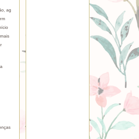
ão, ag
orm
ício
 mais
r
ra
cenças