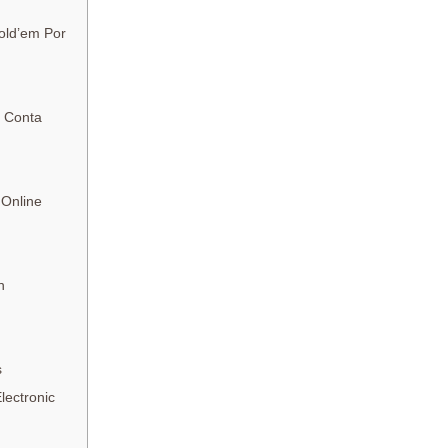
old’em Por
 Conta
 Online
n
s
lectronic