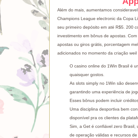
App
Além do mais, aumentamos consideravelme
Champions League electronic da Copa Li
seu primeiro depósito em até R$5. 200 c
investimento em bônus de apostas. Com 
apostas ou giros grátis, porcentagem m
adicionados no momento da criação weil 
O casino online do 1Win Brasil é 
quaisquer gostos.
As slots simply no 1Win são desen
garantindo uma experiência de jogo
Esses bônus podem incluir crédito
Uma disciplina desportiva bem con
disponível pra os clientes da plat
Sim, a Get é confiável zero Brasil
de operação válidas e recursos de 