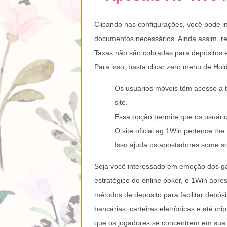
Clicando nas configurações, você pode in
documentos necessários. Ainda assim, res
Taxas não são cobradas para depósitos el
Para isso, basta clicar zero menu de Ho
Os usuários móveis têm acesso a t
site.
Essa opção permite que os usuário
O site oficial ag 1Win pertence the
Isso ajuda os apostadores some so
Seja você interessado em emoção dos ga
estratégico do online poker, o 1Win apre
métodos de deposito para facilitar depósi
bancárias, carteiras eletrônicas e até c
que os jogadores se concentrem em sua e