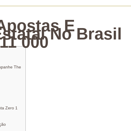
Apostas E
statal No Brasil
11 000
ompanhe The
ta Zero 1
ção