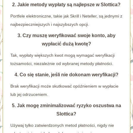
2. Jakie metody wypłaty są najlepsze w Slottica?
Portfele elektroniczne, takie jak Skrill i Neteller, są jednymi z
najbezpieczniejszych i najszybszych opcji.
3. Czy muszę weryfikować swoje konto, aby
wypłacić dużą kwotę?
Tak, wypłaty większych kwot mogą wymagać weryfikacji
tożsamości, niezależnie od wybranej metody płatności.
4. Co się stanie, jeśli nie dokonam weryfikacji?
Brak weryfikacji może skutkować opóźnieniem w wypłacie
lub jej odrzuceniem.
5. Jak mogę zminimalizować ryzyko oszustwa na
Slottica?
Używaj tylko zatwierdzonych metod płatności, nigdy nie