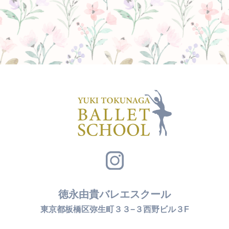
徳永由貴バレエスクール
東京都板橋区弥生町３３−３西野ビル３F