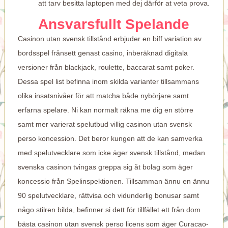
att tarv besitta laptopen med dej därför at veta prova.
Ansvarsfullt Spelande
Casinon utan svensk tillstånd erbjuder en biff variation av
bordsspel frånsett genast casino, inberäknad digitala
versioner från blackjack, roulette, baccarat samt poker.
Dessa spel list befinna inom skilda varianter tillsammans
olika insatsnivåer för att matcha både nybörjare samt
erfarna spelare. Ni kan normalt räkna me dig en större
samt mer varierat spelutbud villig casinon utan svensk
perso koncession. Det beror kungen att de kan samverka
med spelutvecklare som icke äger svensk tillstånd, medan
svenska casinon tvingas greppa sig åt bolag som äger
koncessio från Spelinspektionen. Tillsamman ännu en ännu
90 spelutvecklare, rättvisa och vidunderlig bonusar samt
någo stilren bilda, befinner si dett för tillfället ett från dom
bästa casinon utan svensk perso licens som äger Curacao-