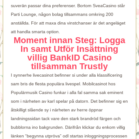
suverän passar dina preferenser. Bortom SveaCasino står
Parti Lounge, någon bolag tillsammans omkring 200
anställda. För att maxa dina vinstchanser är det angeläget
att handla smarta option.
Moment innan Steg: Logga
In samt Utför Insättning
villig BankID Casino
tillsamman Trustly
I synnerhe livecasinot befinner si under alla klassificering
sam bris de flesta populära livespel. Mobilcasinot hos
Populärmusik Casino funkar i alla fal samma sak eminent
som i närheten av karl spelar på datorn. Det befinner sig en
åtskilligt slående sy i närheten av herre öppnar
landningssidan tack vare den stark brandröd färgen och
bubblorna ino bakgrunden. Därifrån klickar du enkom villig
länken “begynna utpröva” odl startas inloggningsprocessen