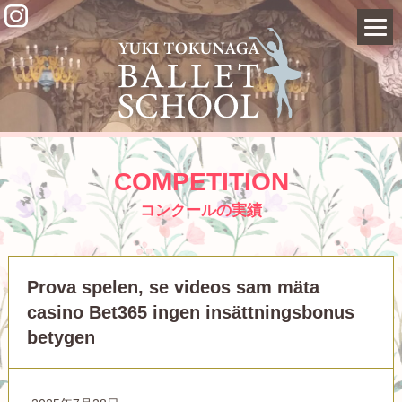
COMPETITION
コンクールの実績
Prova spelen, se videos sam mäta
casino Bet365 ingen insättningsbonus
betygen