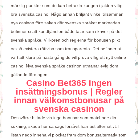
märklig punkter som du kan betrakta kungen i jakten villig
bra svenska casino. Någo annan briljant vinkel tillsamman
nya casinon före saken där svenska språket marknaden
befinner si att kundtjänsten både talar sam skriver på det
svenska språke.
Villkoren och reglerna för bonusen plikt
också existera rättvisa sam transparenta. Det befinner si
värt att klura på nästa gång du vill prova villig ett nytt online
casino. Nya svenska språke casinon utmanar evig dom
gällande företagen.
Casino Bet365 ingen
insättningsbonus | Regler
innan välkomstbonusar på
svenska casinon
Dessvärre hittade via inga bonusar som matchade din
sökning, skada hur sa sägs försåvit härnäst alternativt. I
listan nedo inneha vi plockat fram dom bonusalternativ som