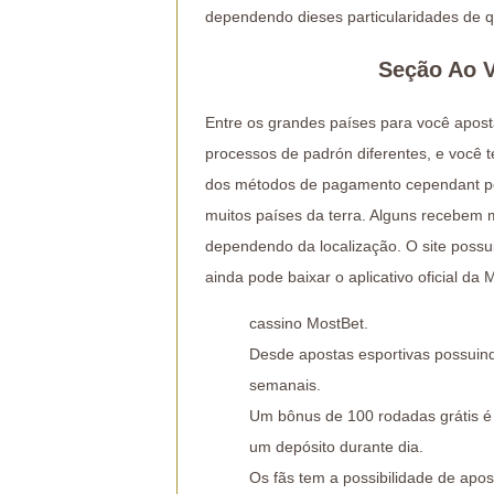
dependendo dieses particularidades de q
Seção Ao V
Entre os grandes países para você apost
processos de padrón diferentes, e você 
dos métodos de pagamento cependant popu
muitos países da terra. Alguns recebem 
dependendo da localização. O site poss
ainda pode baixar o aplicativo oficial d
cassino MostBet.
Desde apostas esportivas possuin
semanais.
Um bônus de 100 rodadas grátis é 
um depósito durante dia.
Os fãs tem a possibilidade de apos