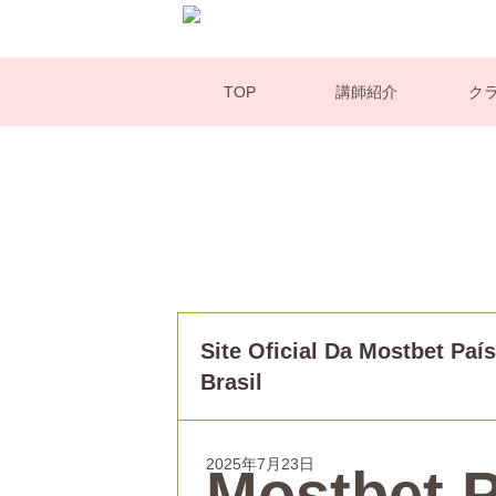
TOP
講師紹介
ク
Site Oficial Da Mostbet Pa
Brasil
2025年7月23日
Mostbet P