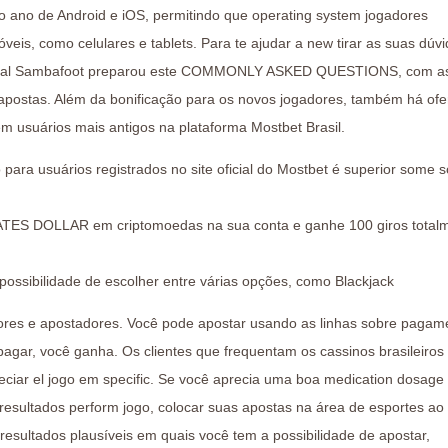
o ano de Android e iOS, permitindo que operating system jogadores
is, como celulares e tablets. Para te ajudar a new tirar as suas dúvi
Portal Sambafoot preparou este COMMONLY ASKED QUESTIONS, com a
postas. Além da bonificação para os novos jogadores, também há ofe
em usuários mais antigos na plataforma
Mostbet Brasil
.
ra usuários registrados no site oficial do Mostbet é superior some so
TES DOLLAR em criptomoedas na sua conta e ganhe 100 giros total
possibilidade de escolher entre várias opções, como Blackjack
gadores e apostadores. Você pode apostar usando as linhas sobre pagam
o pagar, você ganha. Os clientes que frequentam os cassinos brasileiros
ciar el jogo em specific. Se você aprecia uma boa medication dosage
resultados perform jogo, colocar suas apostas na área de esportes ao 
resultados plausíveis em quais você tem a possibilidade de apostar,