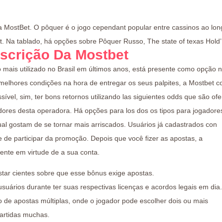
ela MostBet. O pôquer é o jogo cependant popular entre cassinos ao lo
Bet. Na tablado, há opções sobre Pôquer Russo, The state of texas Hold
scrição Da Mostbet
ais utilizado no Brasil em últimos anos, está presente como opção 
elhores condições na hora de entregar os seus palpites, a Mostbet c
ível, sim, ter bons retornos utilizando las siguientes odds que são ofe
res desta operadora. Há opções para los dos os tipos para jogador
al gostam de se tornar mais arriscados. Usuários já cadastrados con
e de participar da promoção. Depois que você fizer as apostas, a
ente em virtude de a sua conta.
tar cientes sobre que esse bônus exige apostas.
uários durante ter suas respectivas licenças e acordos legais em dia.
de apostas múltiplas, onde o jogador pode escolher dois ou mais
artidas muchas.