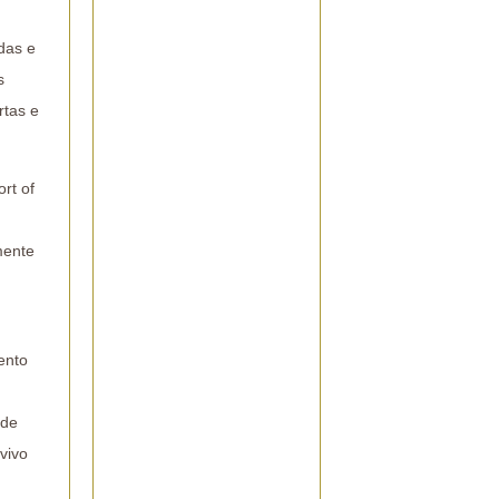
das e
s
rtas e
rt of
mente
ento
 de
vivo