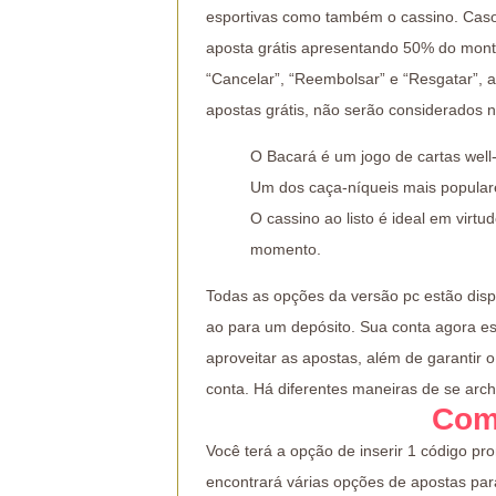
esportivas como também o cassino. Caso
aposta grátis apresentando 50% do monto
“Cancelar”, “Reembolsar” e “Resgatar”, 
apostas grátis, não serão considerados 
O Bacará é um jogo de cartas well
Um dos caça-níqueis mais populares
O cassino ao listo é ideal em vir
momento.
Todas as opções da versão pc estão dispon
ao para um depósito. Sua conta agora es
aproveitar as apostas, além de garantir 
conta. Há diferentes maneiras de se archi
Com
Você terá a opção de inserir 1 código pr
encontrará várias opções de apostas par