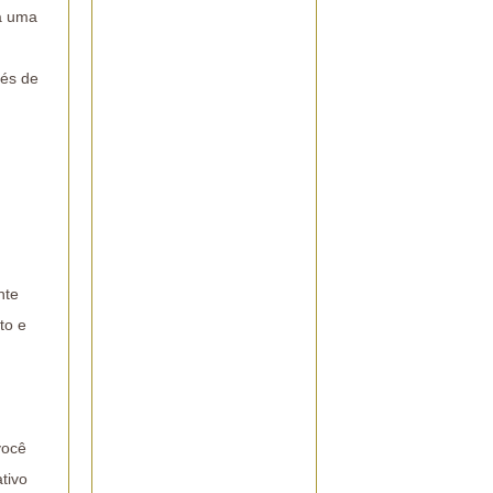
ta uma
vés de
nte
to e
você
tivo