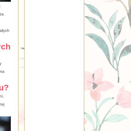
z
ze.
ałych
ych
y
yna
tu?
i,
zej