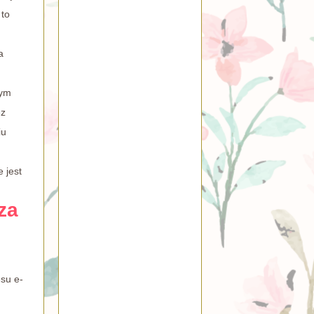
 to
a
tym
ez
iu
 jest
za
su e-