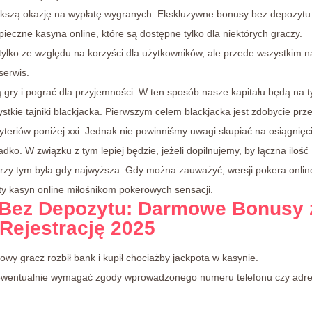
większą okazję na wypłatę wygranych. Ekskluzywne bonusy bez depozytu
eczne kasyna online, które są dostępne tylko dla niektórych graczy.
tylko ze względu na korzyści dla użytkowników, ale przede wszystkim n
serwis.
 gry i pograć dla przyjemności. W ten sposób nasze kapitału będą na 
stkie tajniki blackjacka. Pierwszym celem blackjacka jest zdobycie prz
yteriów poniżej xxi. Jednak nie powinniśmy uwagi skupiać na osiągnięc
dko. W związku z tym lepiej będzie, jeżeli dopilnujemy, by łączna ilość
przy tym była gdy najwyższa. Gdy można zauważyć, wersji pokera online
rty kasyn online miłośnikom pokerowych sensacji.
 Bez Depozytu: Darmowe Bonusy 
Rejestrację 2025
y gracz rozbił bank i kupił chociażby jackpota w kasynie.
ewentualnie wymagać zgody wprowadzonego numeru telefonu czy adre