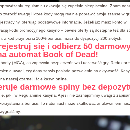
 w sprawdzeniu regulaminu okazują się zupełnie nieopłacalne. Znam nas
o zwrócić uwagę i które kody mogą realnie poprawić twoje szanse w gr
estracyjny, oferując podstawowe informacje. Jeżeli już masz konto w
ywacją kodu promocyjnego kasyno – pewne oferty są dostępne też dla st
h, a kod przynosi ci 100% bonusu, masz do dyspozycji 200 złotych.
ejestruj się i odbierz 50 darmow
na automat Book of Dead!
thority (MGA), co zapewnia bezpieczeństwo i uczciwość gry. Redaktorz
ienia uwagi, czy dany serwis posiada pozwolenie na aktywność. Kas
 na naszej czarnej liście kasyn online.
feruje darmowe spiny bez depozy
, jak i w Regulaminie kasyna. A jeśli nie zaznajomimy uwagi z zapisam
u korzystania z bonusu. To natomiast może skutkować anulowaniem nas
 wygraliśmy.