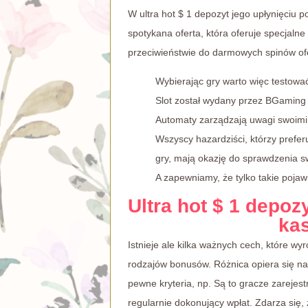
W
ultra hot $ 1 depozyt
jego upłynięciu p
spotykana oferta, która oferuje specjaln
przeciwieństwie do darmowych spinów ofe
Wybierając gry warto więc testowa
Slot został wydany przez BGaming 
Automaty zarządzają uwagi swoimi 
Wszyscy hazardziści, którzy prefer
gry, mają okazję do sprawdzenia sw
A zapewniamy, że tylko takie pojaw
Ultra hot $ 1 depo
ka
Istnieje ale kilka ważnych cech, które wy
rodzajów bonusów. Różnica opiera się na 
pewne kryteria, np. Są to gracze zareje
regularnie dokonujący wpłat. Zdarza się