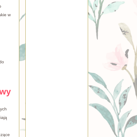
o
akie w
do
owy
nych
iają
czące