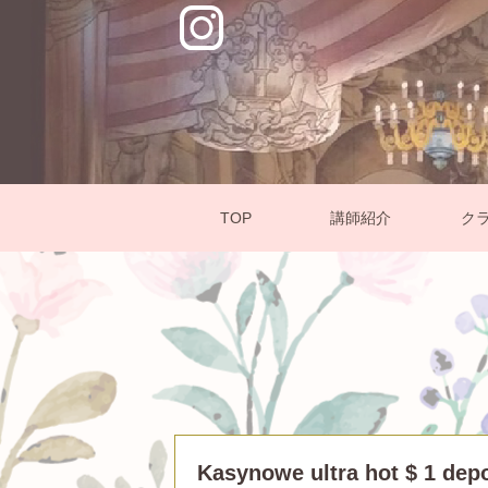
TOP
講師紹介
ク
Kasynowe ultra hot $ 1 depo