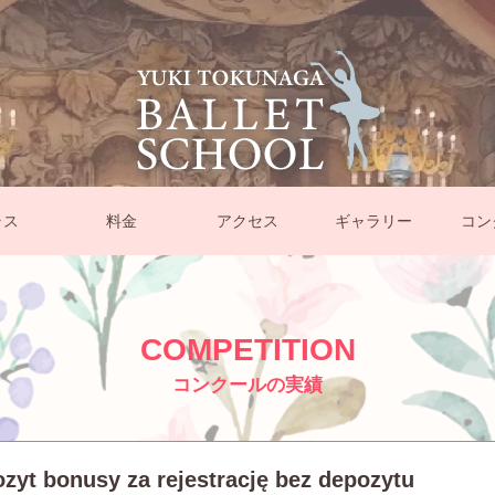
ラス
料金
アクセス
ギャラリー
コン
COMPETITION
コンクールの実績
zyt bonusy za rejestrację bez depozytu