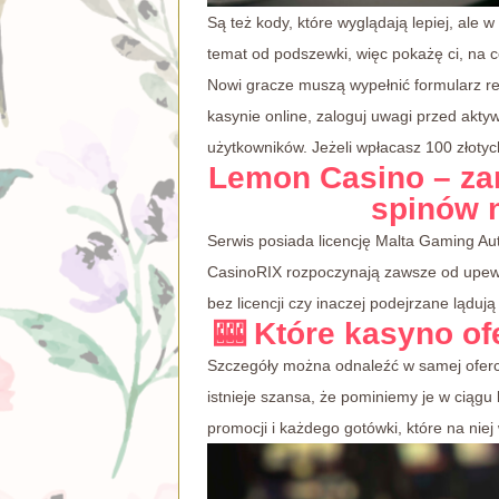
Są też kody, które wyglądają lepiej, ale
temat od podszewki, więc pokażę ci, na c
Nowi gracze muszą wypełnić formularz rej
kasynie online, zaloguj uwagi przed akt
użytkowników. Jeżeli wpłacasz 100 złotyc
Lemon Casino – zar
spinów 
Serwis posiada licencję Malta Gaming Au
CasinoRIX rozpoczynają zawsze od upewn
bez licencji czy inaczej podejrzane lądują
🎰 Które kasyno o
Szczegóły można odnaleźć w samej ofercie
istnieje szansa, że pominiemy je w ciąg
promocji i każdego gotówki, które na niej