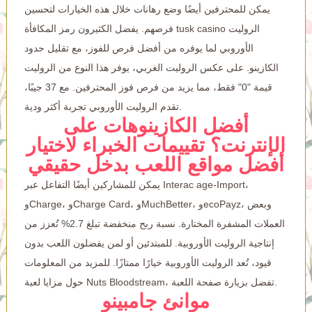
يمكن للمحترفين أيضًا وضع رهانات خلال هذه الخيارات لتحسين
الروليت
رمز المكافأة tusk casino
فرصهم. يفضل الكثيرون
الأوروبي لما يوفره من أفضل فرص للفوز، مع تقليل حدود
الكازينو. على عكس الروليت الغربي، يوفر هذا النوع من الروليت
قيمة "0" فقط، مما يزيد من فرص فوز المحترفين. مع 37 جيبًا،
تقدم الروليت الأوروبي تجربة أكثر ودية.
أفضل الكازينوهات على
الإنترنت؟ تقييمات الخبراء لاختيار
أفضل مواقع اللعب بدخل حقيقي
يمكن للمشاركين أيضًا التفاعل عبر Interac age-Import،
وCharge، وCharge Card، وMuchBetter، وecoPayz، وبعض
العملات المشفرة المختارة. نسبة ربح منخفضة تبلغ 2.7% تُعزز من
إنتاجية الروليت الأوروبية. للمبتدئين أو لمن يفضلون اللعب بدون
قيود، تُعد الروليت الأوروبية خيارًا ممتازًا. للمزيد من المعلومات
حول مزايا لعبة Nuts Bloodstream، تفضل بزيارة صفحة اللعبة.
موانئ جامبينو