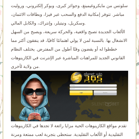
سلوتس من مايكروغيمينغ، وجوائز كبرى، وبوكر إلكتروني، وروليت
مباشر. تتوفر إمكانية الدفع والسحب عبر فيزا، وبطاقات الائتمان،
وسكريل، ونيتيلر، وإنتراك، والكابل المالي.
الألعاب الجديدة تصبح واقعية، والحركة سريعة، ويصبح من السهل
الانشغال بها. بالنسبة لمن لا يولي اهتمامًا كافيًا، قد ينفقون أكثر مما
خططوا له أو يقضون وقتًا أطول من المفترض. يختلف النظام
القانوني الجديد للمراهنات المباشرة عبر الإنترنت في الكازينوهات
من ولاية لأخرى.
تقدم مواقع الكازينوهات الحية مزايا رائعة لا تجدها في الكازينوهات
التقليدية أو الألعاب التقليدية. ستحظى بتجربة لعب ممتعة ومرنة