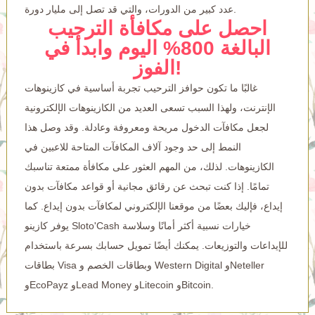
عدد كبير من الدورات، والتي قد تصل إلى مليار دورة.
احصل على مكافأة الترحيب
البالغة 800% اليوم وابدأ في
الفوز!
غالبًا ما تكون حوافز الترحيب تجربة أساسية في كازينوهات
الإنترنت، ولهذا السبب تسعى العديد من الكازينوهات الإلكترونية
لجعل مكافآت الدخول مريحة ومعروفة وعادلة. وقد وصل هذا
النمط إلى حد وجود آلاف المكافآت المتاحة للاعبين في
الكازينوهات. لذلك، من المهم العثور على مكافأة ممتعة تناسبك
تمامًا. إذا كنت تبحث عن رقائق مجانية أو قواعد مكافآت بدون
إيداع، فإليك بعضًا من موقعنا الإلكتروني لمكافآت بدون إيداع. كما
يوفر كازينو Sloto'Cash خيارات نسبية أكثر أمانًا وسلاسة
للإيداعات والتوزيعات. يمكنك أيضًا تمويل حسابك بسرعة باستخدام
بطاقات Visa وبطاقات الخصم و Western Digital وNeteller
وEcoPayz وLead Money وLitecoin وBitcoin.