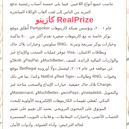
تناسب جميع أنواع اللاعبين. فيما يلي خمسة أسباب رئيسية تدفع
المزيد من الناس إلى لعب ألعاب الوكلاء المباشرة.
كازينو RealPrize
أُطلق موقع Partypoker عام ٢٠٠١، ويؤسس شبكة كازينوهات
بوكر خاصة به مع كازينوهات صغيرة تقدم أكثر من ٥٠٠ ماكينة
سلوتس، وخيارات بلاك جاك RNG، وخيارات بوكر سريعة ومرنة.
تتوفر عمليات السحب والإيداع عبر Visa، وبطاقات الائتمان،
وSkrill، وPayPal، وMuchBetter، والواردات المالية الرائدة. كشف
موقع BetRegal عن موقعه في عام ٢٠١٧، ليشمل دولًا أوروبية
وكندا، بما في ذلك NetEnt وRed Tiger، وطاولات RNG، وقنوات
بلاك جاك حقيقية. خيارات الإيداع والسحب متاحة عبر Charge،
وMastercard، وMuchBetter، وecoPayz، وInstadebit، والتحويل
البنكي. تُعطي تقييمات الكازينوهات الإلكترونية الأولوية للبحث
الموثوق على المحتوى الترويجي. يعتمد كل تقييم على تقييم
الحساب الأعمى، واختبارات المعاملات، وعلامات التبويب المستمرة
لحالة الترخيص، وأداء العمولة، وأدوات الأمان.