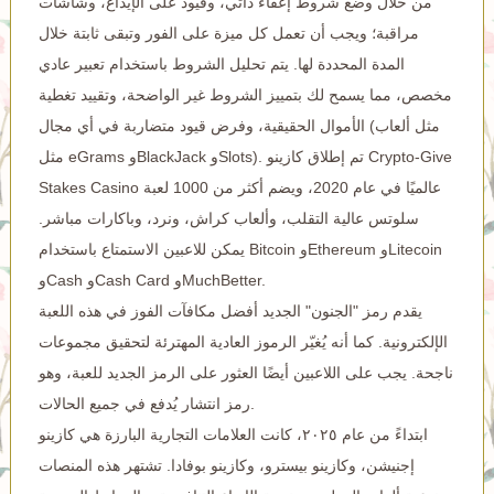
من خلال وضع شروط إعفاء ذاتي، وقيود على الإيداع، وشاشات
مراقبة؛ ويجب أن تعمل كل ميزة على الفور وتبقى ثابتة خلال
المدة المحددة لها. يتم تحليل الشروط باستخدام تعبير عادي
مخصص، مما يسمح لك بتمييز الشروط غير الواضحة، وتقييد تغطية
الأموال الحقيقية، وفرض قيود متضاربة في أي مجال (مثل ألعاب
مثل eGrams وBlackJack وSlots). تم إطلاق كازينو Crypto-Give
Stakes Casino عالميًا في عام 2020، ويضم أكثر من 1000 لعبة
سلوتس عالية التقلب، وألعاب كراش، ونرد، وباكارات مباشر.
يمكن للاعبين الاستمتاع باستخدام Bitcoin وEthereum وLitecoin
وCash وCash Card وMuchBetter.
يقدم رمز "الجنون" الجديد أفضل مكافآت الفوز في هذه اللعبة
الإلكترونية. كما أنه يُغيّر الرموز العادية المهترئة لتحقيق مجموعات
ناجحة. يجب على اللاعبين أيضًا العثور على الرمز الجديد للعبة، وهو
رمز انتشار يُدفع في جميع الحالات.
ابتداءً من عام ٢٠٢٥، كانت العلامات التجارية البارزة هي كازينو
إجنيشن، وكازينو بيسترو، وكازينو بوفادا. تشتهر هذه المنصات