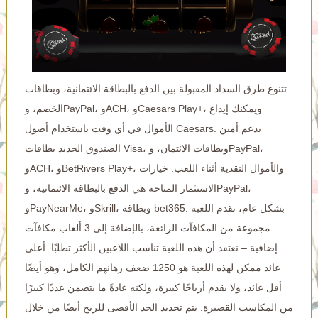
تتنوع طرق السداد المقبولة بين الدفع بالبطاقة الائتمانية، وبطاقات
الخصم، وPayPal، وACH، وCaesars Play+، ويمكنك إيداع
الأموال في أي وقت باستخدام أصول Caesars. يدعم أمين
الصندوق الجديد بطاقات Visa، وبطاقات الائتمان، وPayPal،
وACH، وBetRivers Play+، والأموال النقدية أثناء اللعب. خيارات
الاستثمار المتاحة هي الدفع بالبطاقة الائتمانية، وPayPal،
وPayNearMe، وSkrill، وبطاقة bet365. بشكل عام، تقدم اللعبة
مجموعة من المكافآت الرائعة، بالإضافة إلى 3 ألعاب مكافآت
إضافية – نعتقد أن هذه اللعبة تناسب اللاعبين الأكثر تطلبًا. أعلى
عائد ممكن لهذه اللعبة هو 1250 ضعف رهانهم الكامل، وهو أيضًا
أقل عائد، ولا يقدم أرباحًا كبيرة، ولكنه عادةً ما يتضمن عددًا كبيرًا
من المكاسب القصيرة. يتم تحديد الحد الأقصى للربح أيضًا من خلال