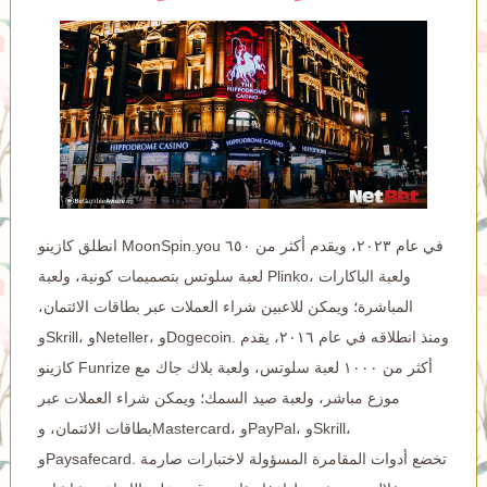
انطلق كازينو MoonSpin.you في عام ٢٠٢٣، ويقدم أكثر من ٦٥٠
لعبة سلوتس بتصميمات كونية، ولعبة Plinko، ولعبة الباكارات
المباشرة؛ ويمكن للاعبين شراء العملات عبر بطاقات الائتمان،
وSkrill، وNeteller، وDogecoin. ومنذ انطلاقه في عام ٢٠١٦، يقدم
كازينو Funrize أكثر من ١٠٠٠ لعبة سلوتس، ولعبة بلاك جاك مع
موزع مباشر، ولعبة صيد السمك؛ ويمكن شراء العملات عبر
بطاقات الائتمان، وMastercard، وPayPal، وSkrill،
وPaysafecard. تخضع أدوات المقامرة المسؤولة لاختبارات صارمة