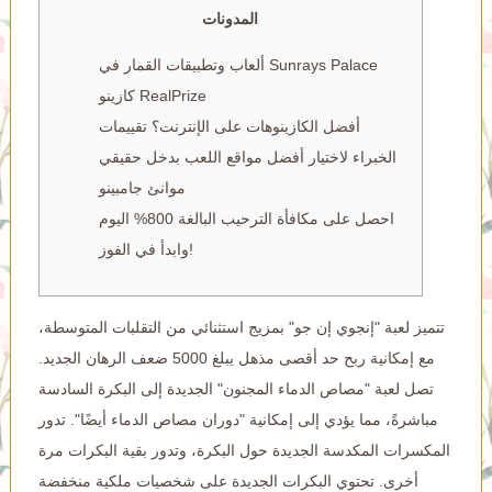
المدونات
ألعاب وتطبيقات القمار في Sunrays Palace
كازينو RealPrize
أفضل الكازينوهات على الإنترنت؟ تقييمات
الخبراء لاختيار أفضل مواقع اللعب بدخل حقيقي
موانئ جامبينو
احصل على مكافأة الترحيب البالغة 800% اليوم
وابدأ في الفوز!
تتميز لعبة "إنجوي إن جو" بمزيج استثنائي من التقلبات المتوسطة،
مع إمكانية ربح حد أقصى مذهل يبلغ 5000 ضعف الرهان الجديد.
تصل لعبة "مصاص الدماء المجنون" الجديدة إلى البكرة السادسة
مباشرةً، مما يؤدي إلى إمكانية "دوران مصاص الدماء أيضًا". تدور
المكسرات المكدسة الجديدة حول البكرة، وتدور بقية البكرات مرة
أخرى. تحتوي البكرات الجديدة على شخصيات ملكية منخفضة