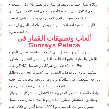
الاستخدام (10-A)، وثلاث نساء جميلات، ومصاص دماء ذكر يظهر
بالحجم الكامل حتى البكرة الأخيرة.
تحتوي لعبة "الدم البري" على
15 خط دفع، وهو ما يقارب المعيار في بعض الموانئ. تُحسب
الأرباح المتبقية لمساعدتك، ولكن يمكن لعلامات الفارق أن تدفع
بأي اتجاه تقريبًا.
ألعاب وتطبيقات القمار في
Sunrays Palace
اشترك الآن، وستحصل على خدمات تنظيمية، تُعطي الأولوية
للأمان والحماية، وتُتيح لك اللعب العادل. بفضل التشفير المتطور،
وألعاب RNG المُدققة من شركات رائدة مثل NetEnt
وMicrogaming، يمكنك الوثوق بالأخلاقيات الجديدة التي تُشعرك
بالراحة. ستحصل على مكافآت وعروض ترويجية مجزية، مثل خطة
الترحيب السخية، والتي تُقدم أفضل قيمة.
خيارات الصراف تشمل الدفع ببطاقة الائتمان، ماستركارد، باي بال،
ستاردست جيمبل+، ACH، وصناديق الاستثمار العقاري. بدأ كازينو
سبين بالاس نشاطه منذ عام 2001، مقدمًا أكثر من 1200 لعبة