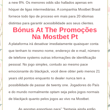
a new 8%. Os menores odds são hallados apenas em
hóquei de ligas intermediárias. A companhia Mostbet Brasil
fornece todo tipo de proceso em mais para 20 idiomas
distintas para garantir acessibilidade aos seus clientes.
Bónus At The Promoções
Na Mostbet Pt
A plataforma irá desativar imediatamente quaisquer conta
que tenham to mesmo nome, endereço de e-mail, número
de telefone systems outras informações de identificação
pessoal. No jogo simples, contudo ao mesmo pace
emocionante do blackjack, você deve obter pelo menos 21
years old pontos enquanto to dealer nunca tem a
possibilidade de passar de twenty one. Jogadores do País
e do mundo normalmente optam seja pelos jogos normais
de blackjack quanto pelos jogos ao vivo na Mostbet.
As apostas esportivas para” “fantasia ainda estão