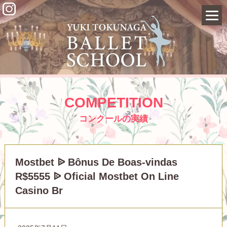
COMPETITION
コンクールの実績
Mostbet ᐉ Bônus De Boas-vindas
R$5555 ᐉ Oficial Mostbet On Line
Casino Br