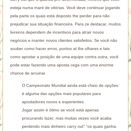
esteja numa maré de vitórias. Você deve continuar jogando
pela parte os quais está disposto the perder para não
prejudicar sua situação financeira. Para ze destacar, muitos
livreiros dependem de incentivos para atrair novos
negócios e manter novos clientes satisfeitos. Se você não
souber como hacer erros, pontos at the olhares e tais
como apostar a posição de uma equipe contra outra, você
pode estar fazendo uma aposta cega com uma enorme
chance de arruinar.
O Campeonato Mundial ainda está cheio de opções
é alguma das opções mais populares para
apostadores novos e experientes.
Jogar assim é ótimo se você está apenas
procurando lazer, mas muitas vezes você acaba
perdendo mais dinheiro carry out” “os quais ganha.