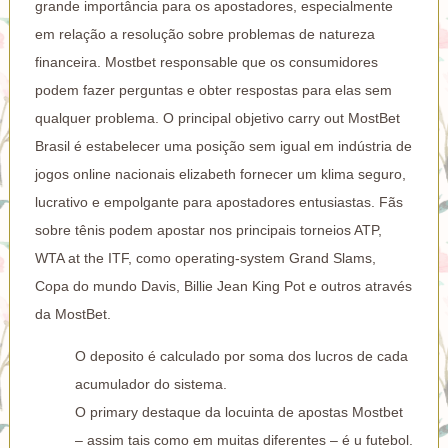
grande importância para os apostadores, especialmente
em relação a resolução sobre problemas de natureza
financeira. Mostbet responsable que os consumidores
podem fazer perguntas e obter respostas para elas sem
qualquer problema. O principal objetivo carry out MostBet
Brasil é estabelecer uma posição sem igual em indústria de
jogos online nacionais elizabeth fornecer um klima seguro,
lucrativo e empolgante para apostadores entusiastas. Fãs
sobre tênis podem apostar nos principais torneios ATP,
WTA at the ITF, como operating-system Grand Slams,
Copa do mundo Davis, Billie Jean King Pot e outros através
da MostBet.
O deposito é calculado por soma dos lucros de cada
acumulador do sistema.
O primary destaque da locuinta de apostas Mostbet
– assim tais como em muitas diferentes – é u futebol.