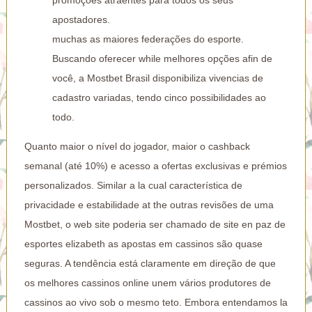
apostadores.
muchas as maiores federações do esporte.
Buscando oferecer while melhores opções afin de
você, a Mostbet Brasil disponibiliza vivencias de
cadastro variadas, tendo cinco possibilidades ao
todo.
Quanto maior o nível do jogador, maior o cashback
semanal (até 10%) e acesso a ofertas exclusivas e prémios
personalizados. Similar a la cual característica de
privacidade e estabilidade at the outras revisões de uma
Mostbet, o web site poderia ser chamado de site en paz de
esportes elizabeth as apostas em cassinos são quase
seguras. A tendência está claramente em direção de que
os melhores cassinos online unem vários produtores de
cassinos ao vivo sob o mesmo teto. Embora entendamos la