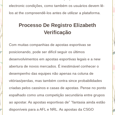
electronic condições, como também os usuários devem lê-
los at the compreendê-los antes de utilizar a plataforma.
Processo De Registro Elizabeth
Verificação
Com muitas companhias de apostas esportivas se
posicionando, pode ser difícil seguir os últimos
desenvolvimentos em apostas esportivas legais e a new
abertura de novos mercados. É inestimável conhecer o
desempenho das equipes não apenas na coluna de
vitórias/perdas, mas também contra since probabilidades
criadas pelos cassinos e casas de apostas. Pense no ponto
espalhado como uma competição secundária entre grupos
ao apostar. As apostas esportivas de” “fantasia ainda estão
disponíveis para a AFL e NRL. As apostas da CSGO