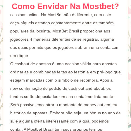
Como Envidar Na Mostbet?
cassinos online. No MostBet não é diferente, com este
caça-níqueis estando constantemente entre os também
populares da locuinta. MostBet Brasil proporciona aos
jogadores 4 maneiras diferentes de se registrar, alguma
das quais permite que os jogadores abram uma conta com
um clique.
O cashout de apostas é uma ocasion válida para apostas
ordinárias e combinadas feitas ao festón e em pré-jogo que
estejam marcadas com o símbolo de recompra. Após a
new confirmação do pedido de cash out and about, os
fundos serão depositados em sua conta imediatamente.
Será possível encontrar u montante de money out em teu
histórico de apostas. Embora não seja um bônus no ano de
si, é alguma oferta interessante com a qual podemos
contar. A Mostbet Brasil tem seus próprios termos