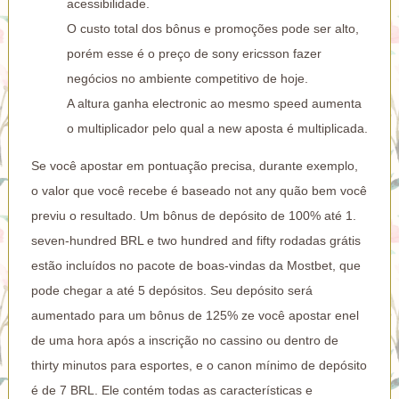
acessibilidade.
O custo total dos bônus e promoções pode ser alto,
porém esse é o preço de sony ericsson fazer
negócios no ambiente competitivo de hoje.
A altura ganha electronic ao mesmo speed aumenta
o multiplicador pelo qual a new aposta é multiplicada.
Se você apostar em pontuação precisa, durante exemplo,
o valor que você recebe é baseado not any quão bem você
previu o resultado. Um bônus de depósito de 100% até 1.
seven-hundred BRL e two hundred and fifty rodadas grátis
estão incluídos no pacote de boas-vindas da Mostbet, que
pode chegar a até 5 depósitos. Seu depósito será
aumentado para um bônus de 125% ze você apostar enel
de uma hora após a inscrição no cassino ou dentro de
thirty minutos para esportes, e o canon mínimo de depósito
é de 7 BRL. Ele contém todas as características e