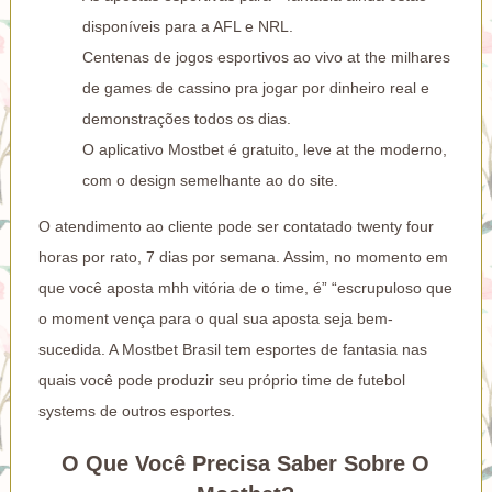
disponíveis para a AFL e NRL.
Centenas de jogos esportivos ao vivo at the milhares
de games de cassino pra jogar por dinheiro real e
demonstrações todos os dias.
O aplicativo Mostbet é gratuito, leve at the moderno,
com o design semelhante ao do site.
O atendimento ao cliente pode ser contatado twenty four
horas por rato, 7 dias por semana. Assim, no momento em
que você aposta mhh vitória de o time, é” “escrupuloso que
o moment vença para o qual sua aposta seja bem-
sucedida. A Mostbet Brasil tem esportes de fantasia nas
quais você pode produzir seu próprio time de futebol
systems de outros esportes.
O Que Você Precisa Saber Sobre O