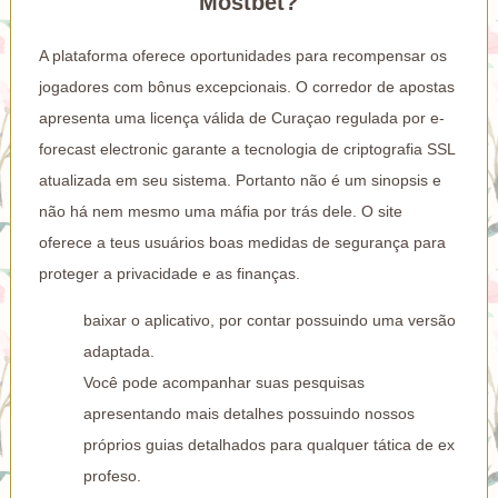
Mostbet?
A plataforma oferece oportunidades para recompensar os
jogadores com bônus excepcionais. O corredor de apostas
apresenta uma licença válida de Curaçao regulada por e-
forecast electronic garante a tecnologia de criptografia SSL
atualizada em seu sistema. Portanto não é um sinopsis e
não há nem mesmo uma máfia por trás dele. O site
oferece a teus usuários boas medidas de segurança para
proteger a privacidade e as finanças.
baixar o aplicativo, por contar possuindo uma versão
adaptada.
Você pode acompanhar suas pesquisas
apresentando mais detalhes possuindo nossos
próprios guias detalhados para qualquer tática de ex
profeso.