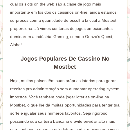
cual os slots on the web são a clase de jogo mais
importante em los dos os cassinos on-line, ainda estamos
surpresos com a quantidade de escolha la cual a Mostbet
proporciona. Já vimos centenas de jogos emocionantes
dominarem a indústria iGaming, como o Gonzo’s Quest,
Aloha!
Jogos Populares De Cassino No
Mostbet
Hoje, muitos países têm suas próprias loterias para gerar
receitas pra administração sem aumentar operating system
impostos. Você também pode jogar loterias on-line na
Mostbet, o que lhe dá muitas oportunidades para tentar tua
sorte e igualar seus números favoritos. Seja rigoroso
possuindo sua carteira bancária e evite envidar alto mais
carry out que a quantia pré-determinada, mesmo que você