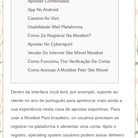
Apostas Combinadas
App No Android
Cassino Ao Vivo
Usabilidade Weil Plataforma
Como Ze Registrar Na Mostbet?
Apostar No Cybersport
Versão Do Internet Site Móvel Mostbet
Como Funciona The Verificação De Conta
Como Acessar A Mostbet Pelo Site Móvel
Dentro da interface você terá, por exemplo, suporte ao
cliente no ano de português para aprimorar mais ainda a
sua experiência nesta casa de apostas esportivas. Para
usar a Mostbet País brasileiro, os usuários precisam se
registrar na plataforma e alimentar uma conta. Após o
registro, operating system usuários podem avivar dinheiro