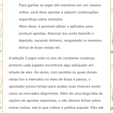
Para ganhar ao jogar slot machines em um cassino
online, você deve apostar e adquirir combinações
específicas sobre símbolos.
Além disso, é possível utilizar u aplicativo para
produzir apostas, financiar tua conta fazendo o
depósito, sacando dinheiro, resgatando os mesmos
bônus de boas-vindas etc.
A seleção 2 jogos está no ano de constante mudança,
portanto cada jogador encontrará algo adequado em
virtude de eles. Às vezes, com partidas os quais duram
várias hrs e intervalos no meio de finais e pieces, o
apostador possui tempo para avaliar suas chances assim
como os mercados disponíveis. Além de uma larga lista de
opções de apostas esportivas, o site oferece linhas sobre
outras coisas, tais lo que cultura e política popular. Eles até