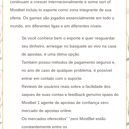
continuam a crescer internacionalmente e some sort of
Mostbet incluiu to esporte como zona integrante de sua
oferta. Os games são jogados essencialmente em todo u
mundo, em diferentes ligas e em diferentes níveis.
Se você conhece bem o esporte e quer resguardar
seu dinheiro, arriesgar no basquete ao vivo na casa
de apostas, é uma ótima opção.
Também possui métodos de pagamento seguros e,
no ano de caso de qualquer problema, é possível
entrar em contato com o suporte.
Reviews de usuários reais sobre a facilidade dos
saques de suas contas e feedback genuíno spass do
Mostbet 1 agente de apostas de confiança zero
mercado de apostas online.
Os mercados oferecidos” “zero MostBet estão
constantemente entre os