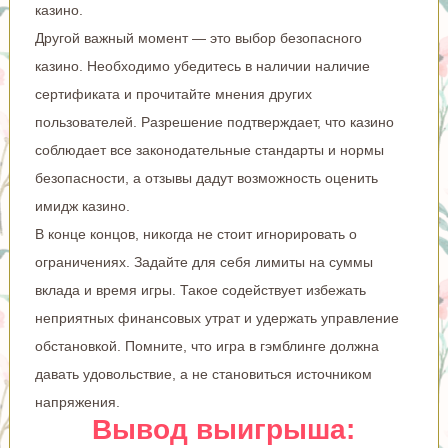
казино.
Другой важный момент — это выбор безопасного
казино. Необходимо убедитесь в наличии наличие
сертификата и прочитайте мнения других
пользователей. Разрешение подтверждает, что казино
соблюдает все законодательные стандарты и нормы
безопасности, а отзывы дадут возможность оценить
имидж казино.
В конце концов, никогда не стоит игнорировать о
ограничениях. Задайте для себя лимиты на суммы
вклада и время игры. Такое содействует избежать
неприятных финансовых утрат и удержать управление
обстановкой. Помните, что игра в гэмблинге должна
давать удовольствие, а не становиться источником
напряжения.
Вывод выигрыша: