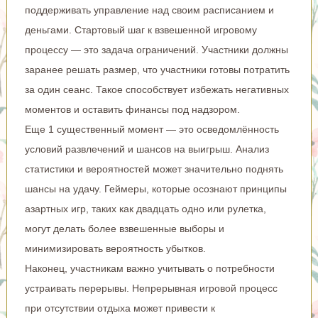
поддерживать управление над своим расписанием и
деньгами. Стартовый шаг к взвешенной игровому
процессу — это задача ограничений. Участники должны
заранее решать размер, что участники готовы потратить
за один сеанс. Такое способствует избежать негативных
моментов и оставить финансы под надзором.
Еще 1 существенный момент — это осведомлённость
условий развлечений и шансов на выигрыш. Анализ
статистики и вероятностей может значительно поднять
шансы на удачу. Геймеры, которые осознают принципы
азартных игр, таких как двадцать одно или рулетка,
могут делать более взвешенные выборы и
минимизировать вероятность убытков.
Наконец, участникам важно учитывать о потребности
устраивать перерывы. Непрерывная игровой процесс
при отсутствии отдыха может привести к