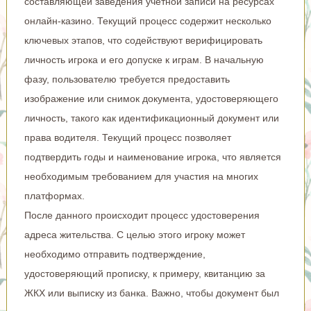
составляющей заведения учетной записи на ресурсах
онлайн-казино. Текущий процесс содержит несколько
ключевых этапов, что содействуют верифицировать
личность игрока и его допуске к играм. В начальную
фазу, пользователю требуется предоставить
изображение или снимок документа, удостоверяющего
личность, такого как идентификационный документ или
права водителя. Текущий процесс позволяет
подтвердить годы и наименование игрока, что является
необходимым требованием для участия на многих
платформах.
После данного происходит процесс удостоверения
адреса жительства. С целью этого игроку может
необходимо отправить подтверждение,
удостоверяющий прописку, к примеру, квитанцию за
ЖКХ или выписку из банка. Важно, чтобы документ был