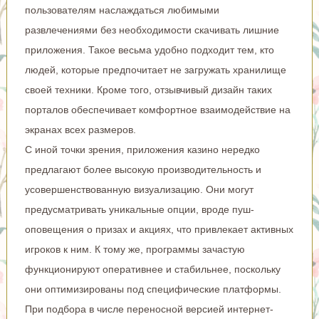
пользователям наслаждаться любимыми
развлечениями без необходимости скачивать лишние
приложения. Такое весьма удобно подходит тем, кто
людей, которые предпочитает не загружать хранилище
своей техники. Кроме того, отзывчивый дизайн таких
порталов обеспечивает комфортное взаимодействие на
экранах всех размеров.
С иной точки зрения, приложения казино нередко
предлагают более высокую производительность и
усовершенствованную визуализацию. Они могут
предусматривать уникальные опции, вроде пуш-
оповещения о призах и акциях, что привлекает активных
игроков к ним. К тому же, программы зачастую
функционируют оперативнее и стабильнее, поскольку
они оптимизированы под специфические платформы.
При подбора в числе переносной версией интернет-