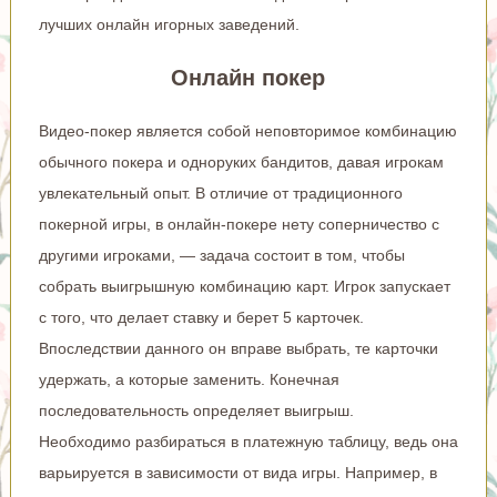
лучших онлайн игорных заведений.
Онлайн покер
Видео-покер является собой неповторимое комбинацию
обычного покера и одноруких бандитов, давая игрокам
увлекательный опыт. В отличие от традиционного
покерной игры, в онлайн-покере нету соперничество с
другими игроками, — задача состоит в том, чтобы
собрать выигрышную комбинацию карт. Игрок запускает
с того, что делает ставку и берет 5 карточек.
Впоследствии данного он вправе выбрать, те карточки
удержать, а которые заменить. Конечная
последовательность определяет выигрыш.
Необходимо разбираться в платежную таблицу, ведь она
варьируется в зависимости от вида игры. Например, в