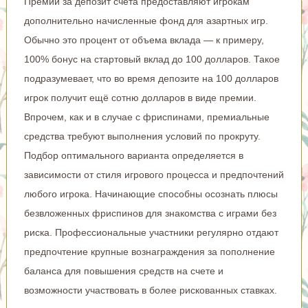
Премии за депозит счета предоставляют игрокам
дополнительно начисленные фонд для азартных игр.
Обычно это процент от объема вклада — к примеру,
100% бонус на стартовый вклад до 100 долларов. Такое
подразумевает, что во время депозите на 100 долларов
игрок получит ещё сотню долларов в виде премии.
Впрочем, как и в случае с фриспинами, премиальные
средства требуют выполнения условий по прокруту.
Подбор оптимального варианта определяется в
зависимости от стиля игрового процесса и предпочтений
любого игрока. Начинающие способны осознать плюсы
безвложенных фриспинов для знакомства с играми без
риска. Профессиональные участники регулярно отдают
предпочтение крупные вознаграждения за пополнение
баланса для повышения средств на счете и
возможности участвовать в более рискованных ставках.