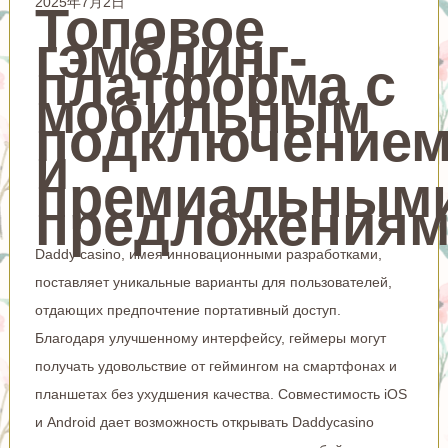
2025年7月2日
Топовое
гэмблинг-
платформа с
мобильным
подключение
и
премиальным
предложения
Daddy casino, имея инновационными разработками,
поставляет уникальные варианты для пользователей,
отдающих предпочтение портативный доступ.
Благодаря улучшенному интерфейсу, геймеры могут
получать удовольствие от геймингом на смартфонах и
планшетах без ухудшения качества. Совместимость iOS
и Android дает возможность открывать
Daddycasino