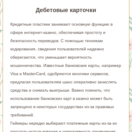
Дебетовые карточки
Кредитные пластики занимают основную функцию в
сфере интернет-казино, обеспечивая простоту и
безопасность переводов. С помощью техникам
кодирования, сведения пользователей надежно
оберегаются, что уменьшает вероятность
мошенничества. Известные банковские карты, например
Visa и MasterCard, одобряются многими сервисов,
предлагая пользователям шанс оперативно зачислять
средства и снимать выигрыши. Важно помнить, что
использование банковских карт в казино может быть
запрещено в некоторых государствах из-за правовых
требований.
Геймеры нередко выбирают платежные карты из-за их
простоту использования и оперативность проведения