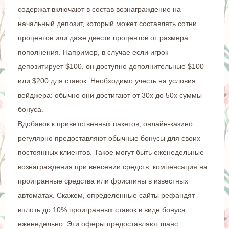
содержат включают в состав вознаграждение на
начальный депозит, который может составлять сотни
процентов или даже двести процентов от размера
пополнения. Например, в случае если игрок
депозитирует $100, он доступно дополнительные $100
или $200 для ставок. Необходимо учесть на условия
вейджера: обычно они достигают от 30x до 50x суммы
бонуса.
Вдобавок к приветственных пакетов, онлайн-казино
регулярно предоставляют обычные бонусы для своих
постоянных клиентов. Такое могут быть еженедельные
вознаграждения при внесении средств, компенсация на
проигранные средства или фриспины в известных
автоматах. Скажем, определенные сайты рефандят
вплоть до 10% проигранных ставок в виде бонуса
еженедельно. Эти оферы предоставляют шанс