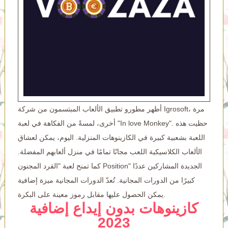
أظهر مطورو تطبيق الألعاب المبتسمون من شركة Igrosoft، مرة
أخرى، لمسةً من الفكاهة في لعبة "In love Monkey". حظيت هذه
اللعبة بشعبية كبيرة في الكازينوهات المنزلية. اليوم، يمكن لعشاق
الألعاب الكلاسيكية اللعب مجانًا تمامًا في منزل ألعابهم المفضلة.
كما تمنح لعبة "القرد المجنون Position" الجديدة المشاركين عددًا
كبيرًا من الدورات المجانية. تُعدّ الدورات المجانية ميزة إضافية
يمكن الحصول عليها مقابل رموز معينة على البكرة.
كازينوهات بدون إيداع إضافية
2023