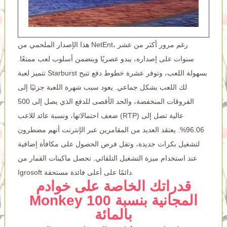
هذا الإصدار الملحمي من NetEnt، رغم مرور أكثر من عشر
سنوات على إصداره، يبدو عصريًا ويتضمن أسلوب لعب ممتعًا.
تتميز لعبة Starburst بسهولة اللعب، وتوفر عشرة خطوط دفع تتيح
لك اللعب بشكل جماعي. يعود سبب شهرة اللعبة جزئيًا إلى
الفروقات المنخفضة، والحد الأقصى للدفع الذي يصل إلى 500
ضعف احتمالاتها، ونسبة عائد للاعب (RTP) عالية تصل إلى
96.06%. يعتقد العديد من المقامرين عبر الإنترنت أنهم مضطرون
لتشغيل بكرات جديدة، وتقل فرص الحصول على مكافأة إضافية
عند استخدام ميزة التشغيل التلقائي. تحصل ماكينات القمار من
Igrosoft دائمًا على أعلى فائدة مستحقة.
قدراتك الخاصة على خوادم
Monkey المجانية بنسبة 100
بالمائة