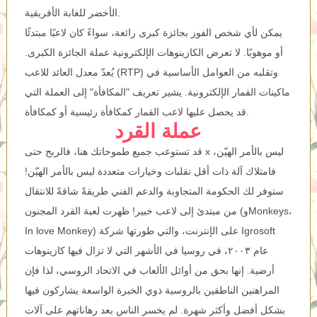
الأخضر للغابة الأفريقية.
يمكن لأي شخص الفوز بجائزة كبرى رائعة، سواءً كان لاعبًا مبتدئًا
أو موهوبًا. لا تعرض الكازينوهات الإلكترونية عملة الجائزة الكبرى.
يُعدّ معدل العائد للاعب (RTP) وتقلبه من العوامل الأساسية في
ماكينات القمار الإلكترونية. يشير تعريف "المكافأة" إلى العملة التي
قد يحصل عليها لاعب القمار كمكافأة رئيسية أو كمكافأة.
عملة القرد
قد تستوعب جميع طموحاتك هنا، فالربح حتى x ليس بالأمر الهيّن،
فامتلاك آلة ذات أقل تقلبات وخيارات متعددة ليس بالأمر الهيّن!
ستوفر لك الحكومة المتجاوبة والدعم الفني طريقةً شاقةً للانتقال
من مبتدئ إلى لاعب خبير! ظهرت لعبة القرد المجنون (وMonkeys،
In love Monkey) على الإنترنت، والتي طورتها شركة Igrosoft
عام ٢٠٠٣، في روسيا في الأشهر التي لا تزال فيها كازينوهات
أرضية. إنها بحق من أوائل الألعاب في الاتحاد الروسي، لذا فإن
المراهنين الناطقين بالروسية ذوي الخبرة الواسعة يشاركون فيها
بشكل أفضل وأكثر شهرة. لم يخسر الناس بعد رهاناتهم على آلات