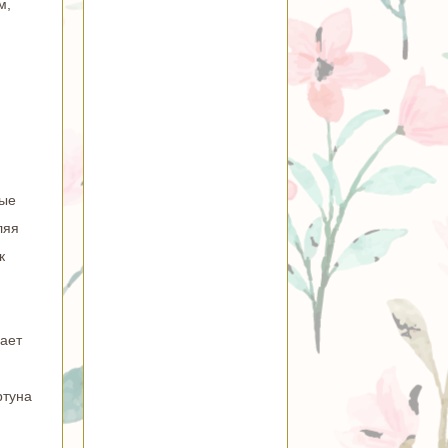
м,
ные
ляя
к
лает
ртуна