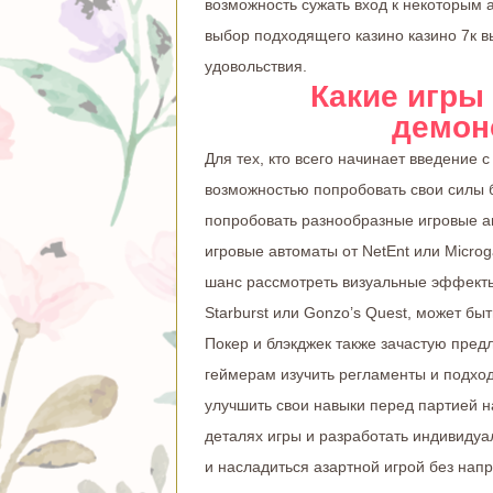
возможность сужать вход к некоторым 
выбор подходящего казино казино 7к 
удовольствия.
Какие игры
демон
Для тех, кто всего начинает введение 
возможностью попробовать свои силы б
попробовать разнообразные игровые а
игровые автоматы от NetEnt или Micro
шанс рассмотреть визуальные эффекты
Starburst или Gonzo’s Quest, может б
Покер и блэкджек также зачастую пре
геймерам изучить регламенты и подход
улучшить свои навыки перед партией н
деталях игры и разработать индивидуа
и насладиться азартной игрой без нап