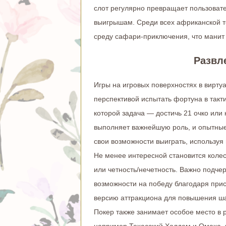
слот регулярно превращает пользоват
выигрышам. Среди всех африканской т
среду сафари-приключения, что манит к
Развл
Игры на игровых поверхностях в вирту
перспективой испытать фортуна в такти
которой задача — достичь 21 очко или 
выполняет важнейшую роль, и опытные 
свои возможности выиграть, используя 
Не менее интересной становится колес
или четность/нечетность. Важно подчер
возможности на победу благодаря прис
версию аттракциона для повышения ша
Покер также занимает особое место в 
например Техасский Холдем и Омаха, 