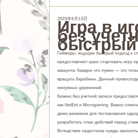
2025年6月13日
Игра в и
без учет
быстрый 
Геймеры, ищущие быстрый подход к сло
предоставляет шанс стартовать игру п
аккаунта. Каждое что нужно — это толь
вращать барабаны. Данный превосходн
ненужных церемоний.
Казино без учетной записи предоставл
как NetEnt и Microgaming. Важно отмет
демо-режимом для тестирования однор
разработать план действий перед став
Вследствие недостатка нужды заноси