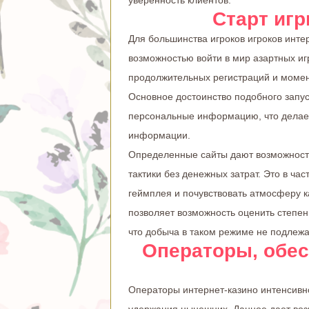
Старт иг
Для большинства игроков игроков инте
возможностью войти в мир азартных иг
продолжительных регистраций и момен
Основное достоинство подобного запус
персональные информацию, что делает
информации.
Определенные сайты дают возможность
тактики без денежных затрат. Это в ча
геймплея и почувствовать атмосферу ка
позволяет возможность оценить степен
что добыча в таком режиме не подлежа
Операторы, обе
Операторы интернет-казино интенсивн
удержания нынешних. Данное дает воз