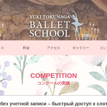
ラス
料金
アクセス
ギャラリー
コン
COMPETITION
コンクールの実績
 без учетной записи – быстрый доступ к сло