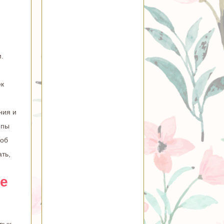
.
ек
ния и
ипы
соб
ть,
е
овых