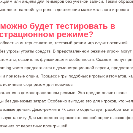
акциям или акциям для геймеров без учетной записи. Таким образо
выполняет важнейшую роль в достижении максимального игрового
 можно будет тестировать в
страционном режиме?
с областью интернет-казино, тестовый режим игр служит отличной
ез угрозы утраты средств. В представленном режиме игроки могут
втоматы, освоить их функционал и особенности. Скажем, популяр
gaming часто предлагаются в демонстрационной версии, предостав
 и призовые опции. Процесс игры подобных игровых автоматов, ка
ыть истинным сюрпризом для новичков.
длагаются в демонстрационном режиме. Это предоставляет шанс
ы без денежных затрат. Особенно выгодно это для игроков, кто же
а живые деньги. Демо-режим в 7k casino содействует разобраться в
льную тактику. Для множества игроков это способ оценить свою фо
ряжения от вероятных проигрышей.