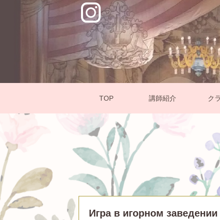
TOP
講師紹介
ク
Игра в игорном заведении