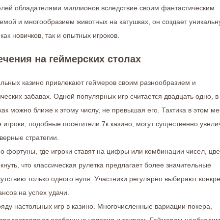
елей обладателями миллионов вследствие своим фантастическим
емой и многообразием животных на катушках, он создает уникаль
ак новичков, так и опытных игроков.
ечения на геймерских столах
альных казино привлекают геймеров своим разнообразием и
ческих забавах. Одной популярных игр считается двадцать одно, в
как можно ближе к этому числу, не превышая его. Тактика в этом ме
игроки, подобные посетители 7к казино, могут существенно увели
верные стратегии.
о фортуны, где игроки ставят на цифры или комбинации чисел, цве
кнуть, что классическая рулетка предлагает более значительные
утствию только одного нуля. Участники регулярно выбирают конкр
нсов на успех удачи.
ряду настольных игр в казино. Многочисленные вариации покера,
предоставляют особенные условия и тактики. Геймерам необходи