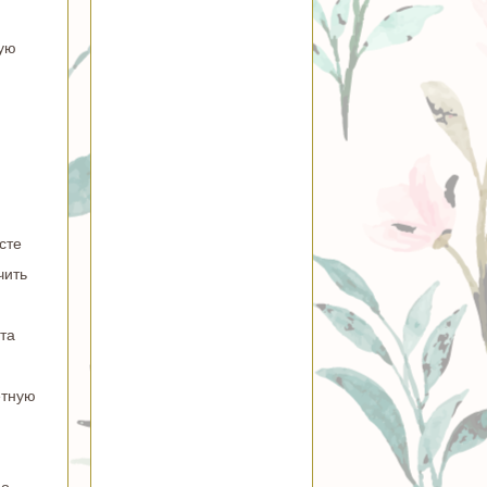
ную
сте
чить
та
етную
мо