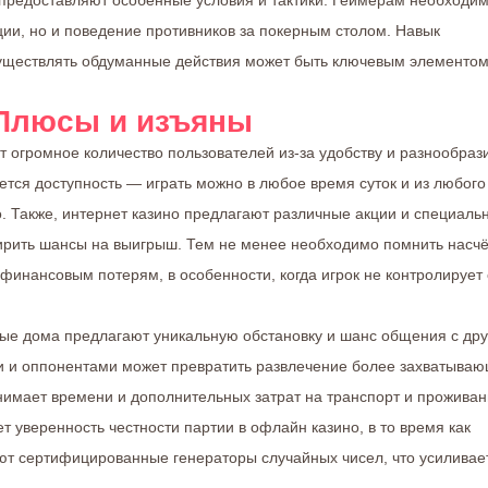
ации, но и поведение противников за покерным столом. Навык
существлять обдуманные действия может быть ключевым элементом
Плюсы и изъяны
 огромное количество пользователей из-за удобству и разнообраз
ется доступность — играть можно в любое время суток и из любого
ino. Также, интернет казино предлагают различные акции и специаль
рить шансы на выигрыш. Тем не менее необходимо помнить насчё
к финансовым потерям, в особенности, когда игрок не контролирует
вые дома предлагают уникальную обстановку и шанс общения с др
 и оппонентами может превратить развлечение более захватываю
нимает времени и дополнительных затрат на транспорт и проживан
ет уверенность честности партии в офлайн казино, в то время как
ют сертифицированные генераторы случайных чисел, что усиливае