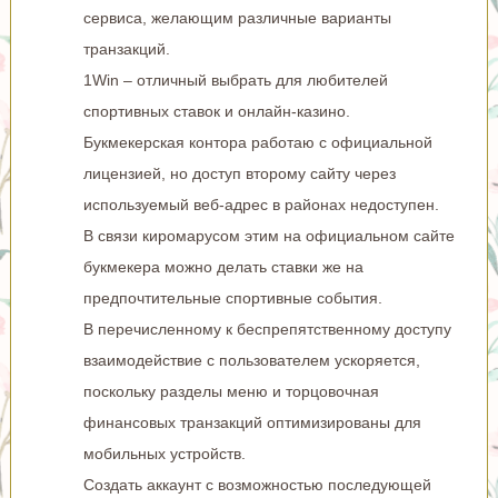
сервиса, желающим различные варианты
транзакций.
1Win – отличный выбрать для любителей
спортивных ставок и онлайн-казино.
Букмекерская контора работаю с официальной
лицензией, но доступ второму сайту через
используемый веб-адрес в районах недоступен.
В связи киромарусом этим на официальном сайте
букмекера можно делать ставки же на
предпочтительные спортивные события.
В перечисленному к беспрепятственному доступу
взаимодействие с пользователем ускоряется,
поскольку разделы меню и торцовочная
финансовых транзакций оптимизированы для
мобильных устройств.
Создать аккаунт с возможностью последующей