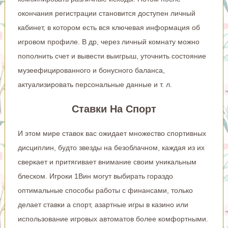
окончания регистрации становится доступен личный
кабинет, в котором есть вся ключевая информация об
игровом профиле. В др, через личный комнату можно
пополнить счет и вывести выигрыш, уточнить состояние
музеефицированного и бонусного баланса,
актуализировать персональные данные и т. л.
Ставки На Спорт
И этом мире ставок вас ожидает множество спортивных
дисциплин, будто звезды на безоблачном, каждая из их
сверкает и притягивает внимание своим уникальным
блеском. Игроки 1Вин могут выбирать гораздо
оптимальные способы работы с финансами, только
делает ставки а спорт, азартные игры в казино или
использование игровых автоматов более комфортными.