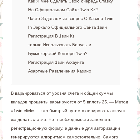
Как Я мне Сделать Свою очередь Ставку
На Официальном Сайте 1win Kz?
Часто Задаваемые вопрос О Казино 1win
In Зеркало Официального Сайта 1вин
Регистрация В 1вин Кз
только Использовать Бонусы и
Букмекерской Конторе 1win?
Регистрация 1вин Аккаунта
Азартные Развлечения Казино
В варьироваться от уровня счета и общей суммы
вкладов проценты варьируются от 5 вплоть 25. — Метод
«1win click» — это быстрый путем активировать аккаунт
же делать ставки. Нет необходимости заполнять
регистрационную форму, а данные для авторизации
генерируются алгоритмом самостоятельно. Самого