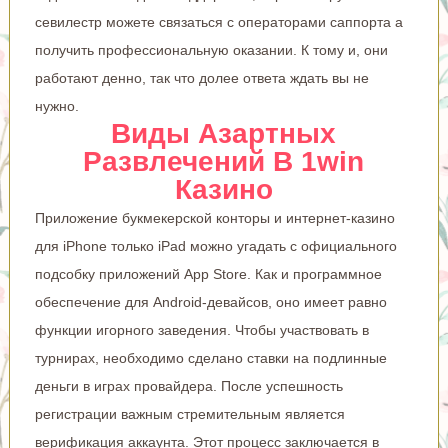
севилестр можете связаться с операторами саппорта а
получить профессиональную оказании. К тому и, они
работают денно, так что долее ответа ждать вы не
нужно.
Виды Азартных
Развлечений В 1win
Казино
Приложение букмекерской конторы и интернет-казино
для iPhone только iPad можно угадать с официального
подсобку приложений App Store. Как и программное
обеспечение для Android-девайсов, оно имеет равно
функции игорного заведения. Чтобы участвовать в
турнирах, необходимо сделано ставки на подлинные
деньги в играх провайдера. После успешность
регистрации важным стремительным является
верификация аккаунта. Этот процесс заключается в