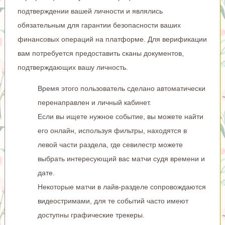
подтверждении вашей личности и являлись
обязательным для гарантии безопасности ваших
финансовых операций на платформе. Для верификации
вам потребуется предоставить сканы документов,
подтверждающих вашу личность.
Время этого пользователь сделано автоматически
перенаправлен и личный кабинет.
Если вы ищете нужное событие, вы можете найти
его онлайн, используя фильтры, находятся в
левой части раздела, где севилестр можете
выбрать интересующий вас матчи судя времени и
дате.
Некоторые матчи в лайв-разделе сопровождаются
видеостримами, для те событий часто имеют
доступны графические трекеры.