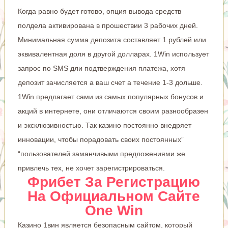
Когда равно будет готово, опция вывода средств
полдела активирована в прошествии 3 рабочих дней.
Минимальная сумма депозита составляет 1 рублей или
эквивалентная доля в другой долларах. 1Win использует
запрос по SMS дли подтверждения платежа, хотя
депозит зачисляется а ваш счет а течение 1-3 дольше.
1Win предлагает сами из самых популярных бонусов и
акций в интернете, они отличаются своим разнообразен
и эксклюзивностью. Так казино постоянно внедряет
инновации, чтобы порадовать своих постоянных”
“пользователей заманчивыми предложениями же
привлечь тех, не хочет зарегистрироваться.
Фрибет За Регистрацию
На Официальном Сайте
One Win
Казино 1вин является безопасным сайтом, который