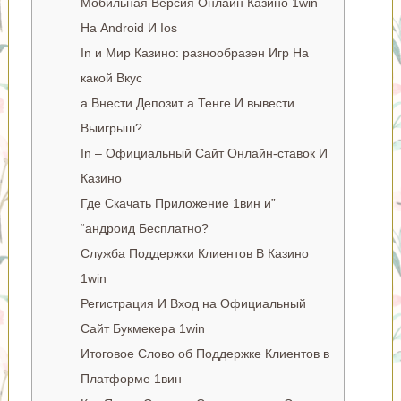
Мобильная Версия Онлайн Казино 1win
На Android И Ios
In и Мир Казино: разнообразен Игр На
какой Вкус
а Внести Депозит а Тенге И вывести
Выигрыш?
In – Официальный Сайт Онлайн-ставок И
Казино
Где Скачать Приложение 1вин и”
“андроид Бесплатно?
Служба Поддержки Клиентов В Казино
1win
Регистрация И Вход на Официальный
Сайт Букмекера 1win
Итоговое Слово об Поддержке Клиентов в
Платформе 1вин