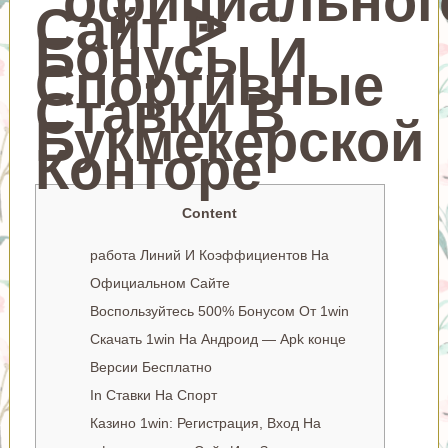
“официальног
Сайт ᐉ
Бонусы И
Спортивные
Ставки В
Букмекерской
Конторе
Content
работа Линий И Коэффициентов На
Официальном Сайте
Воспользуйтесь 500% Бонусом От 1win
Скачать 1win На Андроид — Apk конце
Версии Бесплатно
In Ставки На Спорт
Казино 1win: Регистрация, Вход На