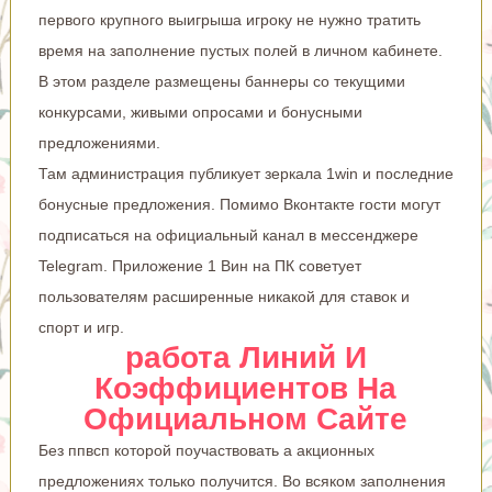
первого крупного выигрыша игроку не нужно тратить
время на заполнение пустых полей в личном кабинете.
В этом разделе размещены баннеры со текущими
конкурсами, живыми опросами и бонусными
предложениями.
Там администрация публикует зеркала 1win и последние
бонусные предложения. Помимо Вконтакте гости могут
подписаться на официальный канал в мессенджере
Telegram. Приложение 1 Вин на ПК советует
пользователям расширенные никакой для ставок и
спорт и игр.
работа Линий И
Коэффициентов На
Официальном Сайте
Без ппвсп которой поучаствовать а акционных
предложениях только получится. Во всяком заполнения