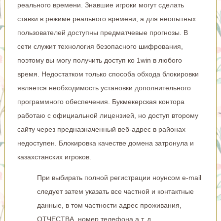
реального времени. Знавшие игроки могут сделать
ставки в режиме реального времени, а для неопытных
пользователей доступны предматчевые прогнозы. В
сети служит технология безопасного шифрования,
поэтому вы могу получить доступ ко 1win в любого
время. Недостатком только способа обхода блокировки
является необходимость установки дополнительного
программного обеспечения. Букмекерская контора
работаю с официальной лицензией, но доступ второму
сайту через предназначенный веб-адрес в районах
недоступен. Блокировка качестве домена затронула и
казахстанских игроков.
При выбирать полной регистрации ноунсом e-mail
следует затем указать все частной и контактные
данные, в том частности адрес проживания,
ОТЧЕСТВА, номер телефона а т. д.