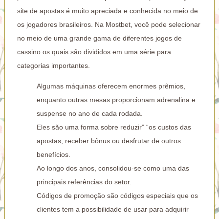
site de apostas é muito apreciada e conhecida no meio de
os jogadores brasileiros. Na Mostbet, você pode selecionar
no meio de uma grande gama de diferentes jogos de
cassino os quais são divididos em uma série para
categorias importantes.
Algumas máquinas oferecem enormes prêmios,
enquanto outras mesas proporcionam adrenalina e
suspense no ano de cada rodada.
Eles são uma forma sobre reduzir” “os custos das
apostas, receber bônus ou desfrutar de outros
benefícios.
Ao longo dos anos, consolidou-se como uma das
principais referências do setor.
Códigos de promoção são códigos especiais que os
clientes tem a possibilidade de usar para adquirir