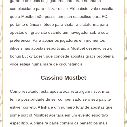
garante os quais os jogadores não terão nenhuma
complexidade para utilizar o site. Além disto, vale ressaltar
que a Mostbet não possui um plan específico para PC,
portanto o único método para visitar a plataforma para
apostas é irgi ao site usando um navegador sobre sua
preferência. Para apoiar os jogadores em momentos
difíceis nas apostas esportivas, a Mostbet desenvolveu o
bônus Lucky Loser, que concede apostas grátis problema
você esteja numa maré de circunstancia.
Cassino Mostbet
Como resultado, esta aposta acarreta algum risco, mas
tem a possibilidade de ser compensado se o seu palpite
estiver correto. A linha é um número total de apostas que
some sort of Mostbet aceitará em um evento esportivo
específico. A primeira parte contém os beneficios mais