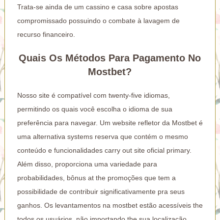
Trata-se ainda de um cassino e casa sobre apostas
compromissado possuindo o combate à lavagem de
recurso financeiro.
Quais Os Métodos Para Pagamento No
Mostbet?
Nosso site é compatível com twenty-five idiomas,
permitindo os quais você escolha o idioma de sua
preferência para navegar. Um website refletor da Mostbet é
uma alternativa systems reserva que contém o mesmo
conteúdo e funcionalidades carry out site oficial primary.
Além disso, proporciona uma variedade para
probabilidades, bônus at the promoções que tem a
possibilidade de contribuir significativamente pra seus
ganhos. Os levantamentos na mostbet estão acessíveis the
todos os usuários, não importando the sua localização,