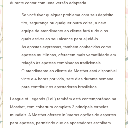
durante contar com uma versão adaptada.
Se você tiver qualquer problema com seu depósito,
tiro, segurança ou qualquer outra coisa, a new
equipe de atendimento ao cliente fará tudo o os
quais estiver ao seu alcance para ajudá-lo.
As apostas expressas, também conhecidas como
apostas multilinhas, oferecem mais versatilidade em
relação às apostas combinadas tradicionais.
O atendimento ao cliente da Mostbet está disponível
vinte e 4 horas por vida, sete dias durante semana,
para contribuir os apostadores brasileiros.
League of Legends (LoL) também está contemporáneo na
Mostbet, com cobertura completa 2 principais torneios
mundiais. A Mostbet oferece inúmeras opções de esportes
para apostas, permitindo que os apostadores escolham