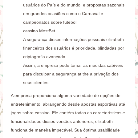
usuários do País e do mundo, e propostas sazonais
em grandes ocasiões como o Carnaval e
campeonatos sobre futebol.
cassino MostBet.
A segurança dieses informações pessoais elizabeth
financeiros dos usuários é prioridade, blindadas por
criptografia avançada.
Assim, a empresa pode tomar as medidas cabíveis
para disculpar a segurança at the a privação dos
seus clientes.
A empresa proporciona alguma variedade de opções de
entretenimento, abrangendo desde apostas esportivas até
jogos sobre cassino. Ele contém todas as características e
funcionalidades dieses versões anteriores, elizabeth
funciona de maneira impecável. Sua óptima usabilidade