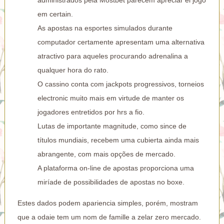
em certain.
As apostas na esportes simulados durante
computador certamente apresentam uma alternativa
atractivo para aqueles procurando adrenalina a
qualquer hora do rato.
O cassino conta com jackpots progressivos, torneios
electronic muito mais em virtude de manter os
jogadores entretidos por hrs a fio.
Lutas de importante magnitude, como since de
títulos mundiais, recebem uma cubierta ainda mais
abrangente, com mais opções de mercado.
A plataforma on-line de apostas proporciona uma
miríade de possibilidades de apostas no boxe.
Estes dados podem apariencia simples, porém, mostram
que a odaie tem um nom de famille a zelar zero mercado.