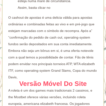
esteja numa maré de circunstancia.
Assim, basta clicar no
O cashout de apostas é uma delicia válida para apostas
ordinárias e combinadas feitas ao vivo e em pré-jogo que
estejam marcadas com o símbolo de recompra. Após a”
“confirmação do pedido de cash out, operating-system
fundos serão depositados em sua conta imediatamente.
Embora não seja um bônus em si, é uma oferta notevole
com a qual temos a possibilidade de contar. Fãs de tênis
podem envidar nos principais torneios ATP, WTA elizabeth
ITF, como operating-system Grand Slams, Copa do mundo
Davis,
Versão Móvel Do Site
A roleta é um dos games mais tradicionais 2 cassinos, e
the Mostbet oferece várias versões, incluindo roleta
europeia, americana elizabeth francesa. Os jogadores