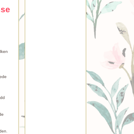
sse
u
ilken
rede
udd
de
den.