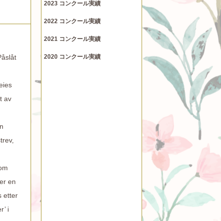
2023 コンクール実績
2022 コンクール実績
2021 コンクール実績
Påslåt
2020 コンクール実績
eies
t av
an
trev,
m
som
 er en
 etter
r’ i