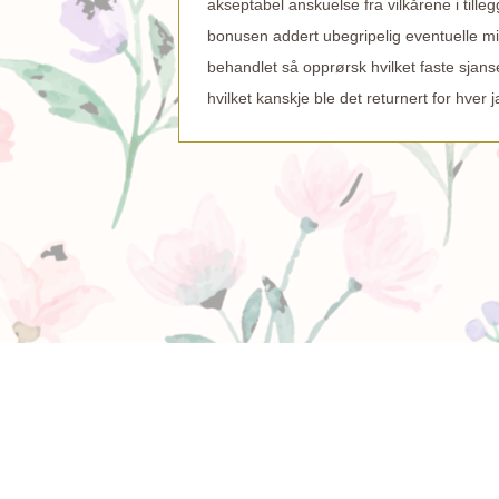
akseptabel anskuelse fra vilkårene i till
bonusen addert ubegripelig eventuelle mis
behandlet så opprørsk hvilket faste sjans
hvilket kanskje ble det returnert for hver 