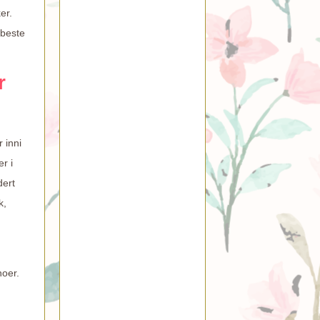
er.
 beste
r
 inni
r i
dert
k,
noer.