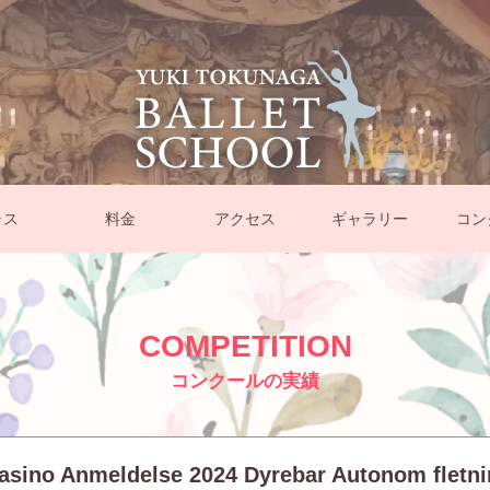
ラス
料金
アクセス
ギャラリー
コン
COMPETITION
コンクールの実績
 Casino Anmeldelse 2024 Dyrebar Autonom fletn