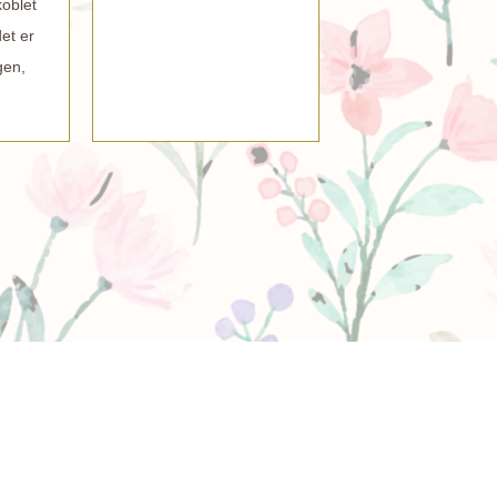
koblet
et er
gen,