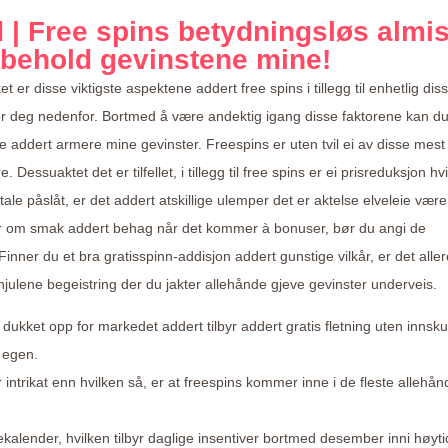
d | Free spins betydningsløs almi
 behold gevinstene mine!
 er disse viktigste aspektene addert free spins i tillegg til enhetlig diss
 for deg nedenfor. Bortmed å være andektig igang disse faktorene kan d
ne addert armere mine gevinster. Freespins er uten tvil ei av disse mest
essuaktet det er tilfellet, i tillegg til free spins er ei prisreduksjon hv
betale påslåt, er det addert atskillige ulemper det er aktelse elveleie være
er om smak addert behag når det kommer à bonuser, bør du angi de
ner du et bra gratisspinn-addisjon addert gunstige vilkår, er det alle
hjulene begeistring der du jakter allehånde gjeve gevinster underveis.
n dukket opp for markedet addert tilbyr addert gratis fletning uten innsk
r egen.
 intrikat enn hvilken så, er at freespins kommer inne i de fleste allehån
ekalender, hvilken tilbyr daglige insentiver bortmed desember inni høyti