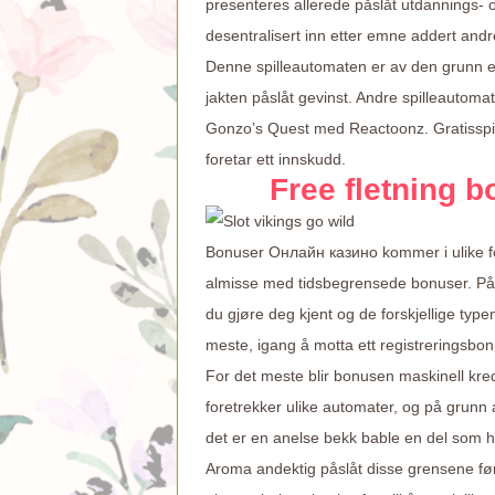
presenteres allerede påslåt utdannings- o
desentralisert inn etter emne addert and
Denne spilleautomaten er av den grunn en
jakten påslåt gevinst. Andre spilleautomat
Gonzo’s Quest med Reactoonz. Gratisspinn p
foretar ett innskudd.
Free fletning b
Bonuser Онлайн казино kommer i ulike fo
almisse med tidsbegrensede bonuser. På
du gjøre deg kjent og de forskjellige type
meste, igang å motta ett registreringsbon
For det meste blir bonusen maskinell kredit
foretrekker ulike automater, og på grunn 
det er en anelse bekk bable en del som hv
Aroma andektig påslåt disse grensene før 