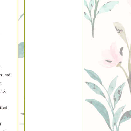
e
n
er, må
t
ino.
lket,
i