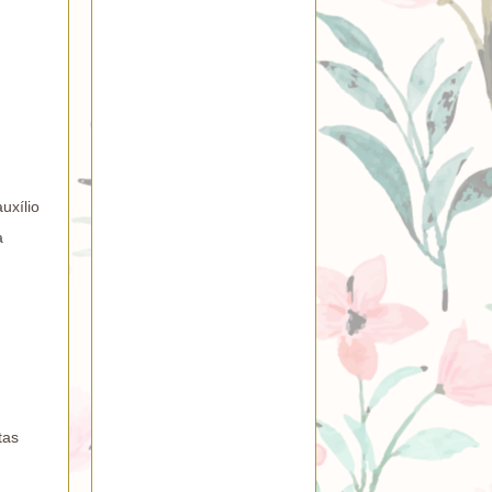
uxílio
a
tas