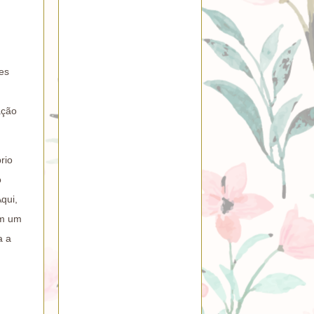
es
ação
rio
o
qui,
om um
a a