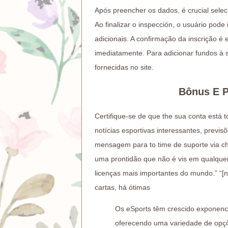
Após preencher os dados, é crucial sele
Ao finalizar o inspección, o usuário pod
adicionais. A confirmação da inscrição é
imediatamente. Para adicionar fundos à s
fornecidas no site.
Bônus E 
Certifique-se de que the sua conta está t
notícias esportivas interessantes, previ
mensagem para to time de suporte via c
uma prontidão que não é vis em qualque
licenças mais importantes do mundo.” “[
cartas, há ótimas
Os eSports têm crescido exponenc
oferecendo uma variedade de opçõ