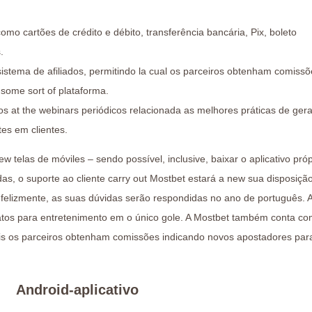
mo cartões de crédito e débito, transferência bancária, Pix, boleto
.
tema de afiliados, permitindo la cual os parceiros obtenham comissõ
some sort of plataforma.
os at the webinars periódicos relacionada as melhores práticas de ger
tes em clientes.
 telas de móviles – sendo possível, inclusive, baixar o aplicativo próp
s, o suporte ao cliente carry out Mostbet estará a new sua disposiçã
 – felizmente, as suas dúvidas serão respondidas no ano de português. A
matos para entretenimento em o único gole. A Mostbet também conta c
uais os parceiros obtenham comissões indicando novos apostadores par
Android-aplicativo