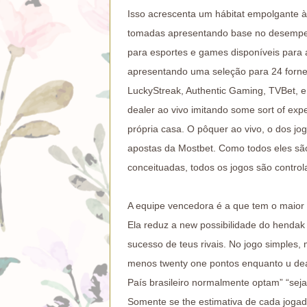
Isso acrescenta um hábitat empolgante à
tomadas apresentando base no desempenho
para esportes e games disponíveis para a
apresentando uma seleção para 24 forne
LuckyStreak, Authentic Gaming, TVBet, e
dealer ao vivo imitando some sort of expe
própria casa. O pôquer ao vivo, o dos jo
apostas da Mostbet. Como todos eles são
conceituadas, todos os jogos são contr
A equipe vencedora é a que tem o maior
Ela reduz a new possibilidade do hendak
sucesso de teus rivais. No jogo simples
menos twenty one pontos enquanto u deal
País brasileiro normalmente optam” “seja
Somente se the estimativa de cada jogad