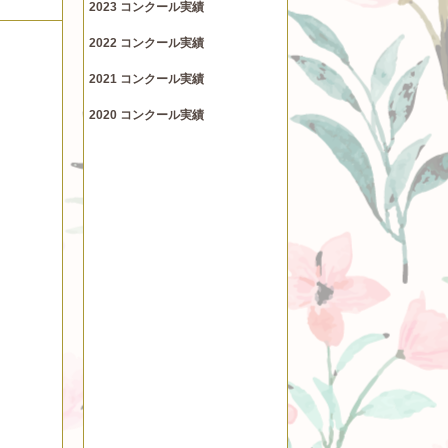
2023 コンクール実績
2022 コンクール実績
2021 コンクール実績
2020 コンクール実績