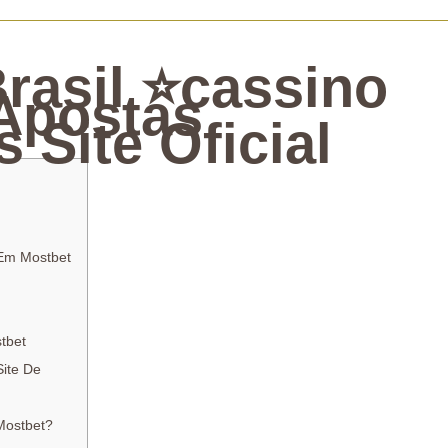
rasil ⭐️cassino
Apostas
 Site Oficial
Em Mostbet
tbet
ite De
Mostbet?