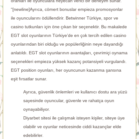
oranları ile oyunculara heyecan verici bir deneyim sunar.”
“[newline]Ayrıca, cömert bonuslar empieza promosyonlar
ile oyuncularını ödüllendirir. Betwinner Türkiye, spor ve
casino tutkunları için öne çıkan bir seçenektir. Bu makalede
EGT slot oyunlarının Türkiye’de en çok tercih edilen casino
oyunlarından biri olduğu ve popülerliğinin neye dayandığı
anlatıldı. EGT slot oyunlarının avantajları, çevrimiçi oynama
seçenekleri empieza yüksek kazanç potansiyeli vurgulandı.
EGT position oyunları, her oyuncunun kazanma şansına
eşit fırsatlar sunar.
Ayrıca, güvenlik önlemleri ve kullanıcı dostu ara yüzü
sayesinde oyuncular, güvenle ve rahatça oyun
oynayabiliyor.
Diyarbet sitesi ile çalışmak isteyen kişiler, siteye üye
olabilir ve oyunlar neticesinde ciddi kazançlar elde
edebilirler.