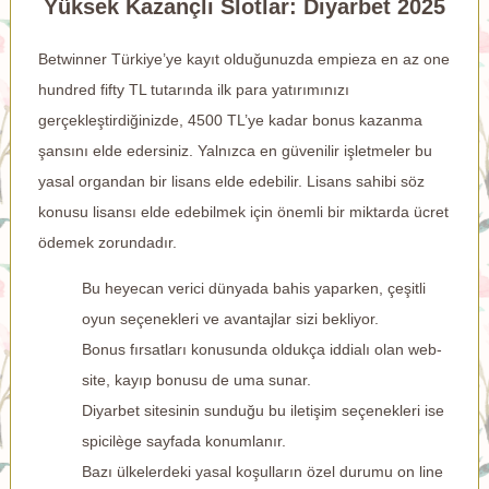
Yüksek Kazançlı Slotlar: Diyarbet 2025
Betwinner Türkiye’ye kayıt olduğunuzda empieza en az one
hundred fifty TL tutarında ilk para yatırımınızı
gerçekleştirdiğinizde, 4500 TL’ye kadar bonus kazanma
şansını elde edersiniz. Yalnızca en güvenilir işletmeler bu
yasal organdan bir lisans elde edebilir. Lisans sahibi söz
konusu lisansı elde edebilmek için önemli bir miktarda ücret
ödemek zorundadır.
Bu heyecan verici dünyada bahis yaparken, çeşitli
oyun seçenekleri ve avantajlar sizi bekliyor.
Bonus fırsatları konusunda oldukça iddialı olan web-
site, kayıp bonusu de uma sunar.
Diyarbet sitesinin sunduğu bu iletişim seçenekleri ise
spicilège sayfada konumlanır.
Bazı ülkelerdeki yasal koşulların özel durumu on line