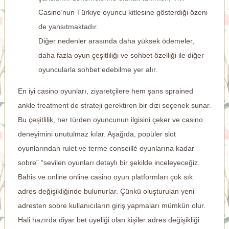
Casino’nun Türkiye oyuncu kitlesine gösterdiği özeni
de yansıtmaktadır.
Diğer nedenler arasında daha yüksek ödemeler,
daha fazla oyun çeşitliliği ve sohbet özelliği ile diğer
oyuncularla sohbet edebilme yer alır.
En iyi casino oyunları, ziyaretçilere hem şans sprained
ankle treatment de strateji gerektiren bir dizi seçenek sunar.
Bu çeşitlilik, her türden oyuncunun ilgisini çeker ve casino
deneyimini unutulmaz kılar. Aşağıda, popüler slot
oyunlarından rulet ve terme conseillé oyunlarına kadar
sobre” “sevilen oyunları detaylı bir şekilde inceleyeceğiz.
Bahis ve online online casino oyun platformları çok sık
adres değişikliğinde bulunurlar. Çünkü oluşturulan yeni
adresten sobre kullanıcıların giriş yapmaları mümkün olur.
Hali hazırda diyar bet üyeliği olan kişiler adres değişikliği