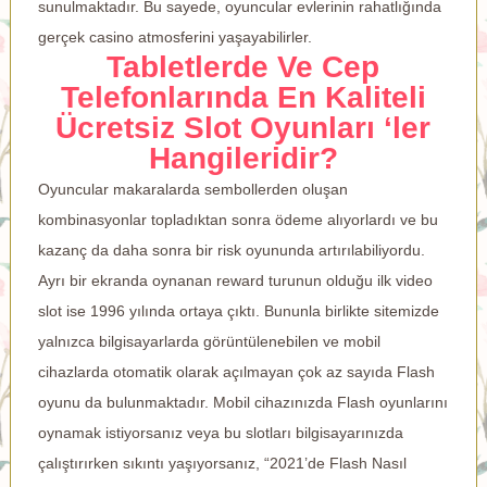
sunulmaktadır. Bu sayede, oyuncular evlerinin rahatlığında
gerçek casino atmosferini yaşayabilirler.
Tabletlerde Ve Cep
Telefonlarında En Kaliteli
Ücretsiz Slot Oyunları ‘ler
Hangileridir?
Oyuncular makaralarda sembollerden oluşan
kombinasyonlar topladıktan sonra ödeme alıyorlardı ve bu
kazanç da daha sonra bir risk oyununda artırılabiliyordu.
Ayrı bir ekranda oynanan reward turunun olduğu ilk video
slot ise 1996 yılında ortaya çıktı. Bununla birlikte sitemizde
yalnızca bilgisayarlarda görüntülenebilen ve mobil
cihazlarda otomatik olarak açılmayan çok az sayıda Flash
oyunu da bulunmaktadır. Mobil cihazınızda Flash oyunlarını
oynamak istiyorsanız veya bu slotları bilgisayarınızda
çalıştırırken sıkıntı yaşıyorsanız, “2021’de Flash Nasıl