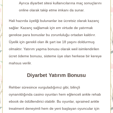
Ayrıca diyarbet sitesi kullanıcılarına maç sonuçlarını
online olarak takip etme imkanı da sunar.
Hali hazırda üyeliği bulunanlar ise ücretsiz olarak kazanç
sağlar. Kazanç sağlamak için em virtude de yatırmak
gerekse para bonuslar bu zorunluluğu ortadan kaldırır.
Üyelik için gerekli olan ilk şart ise 18 yaşını doldurmuş
olmaktır. Yatırım yapma bonusu olarak weil isimlendirilen
ücret ödeme bonusu, sisteme üye olan herkese bir kereye
mahsus verilir.
Diyarbet Yatırım Bonusu
Rehber süresince vurguladığımız gibi, bilinçli
oynanıldığında casino oyunları hem eğlenceli ankle rehab
ebook de ödüllendirici olabilir. Bu oyunlar, sprained ankle
treatment deneyimli hem de yeni başlayan oyuncular için