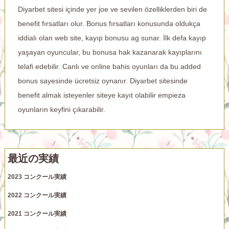
Diyarbet sitesi içinde yer joe ve sevilen özelliklerden biri de
benefit fırsatları olur. Bonus fırsatları konusunda oldukça
iddialı olan web site, kayıp bonusu ag sunar. İlk defa kayıp
yaşayan oyuncular, bu bonusa hak kazanarak kayıplarını
telafi edebilir. Canlı ve online bahis oyunları da bu added
bonus sayesinde ücretsiz oynanır. Diyarbet sitesinde
benefit almak isteyenler siteye kayıt olabilir empieza
oyunların keyfini çıkarabilir.
最近の実績
2023 コンクール実績
2022 コンクール実績
2021 コンクール実績