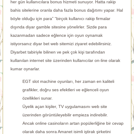
her gün kullanıcılara bonus hizmeti sunuyor. Hatta rakip
bahis sitelerine oranla daha fazla bonus dağıtımı yapar. Hal
böyle olduğu için para” “birçok kullanıcı rakip firmalar
dışında diyar gamble sitesine yönelirler. Sizde para
kazanmadan sadece eğlence için oyun oynamak
istiyorsanız diyar bet web sitemizi ziyaret edebilirsiniz.
Diyarbet tabiriyle bilinen ve pek çok kişi tarafından
kullanılan internet site üzerinden kullanıcılar on-line olarak
kumar oynarlar.
EGT slot machine oyunları, her zaman en kaliteli
grafikler, doğru ses efektleri ve eğlenceli oyun
özellikleri sunar.
Üyelik açan kişiler, TV uygulamasını web site
üzerinden görüntüleyebilir empieza indirebilir.
Ancak online casinoların artan popülerliğine bir cevap
olarak daha sonra Amanet isimli iştirak şirketini