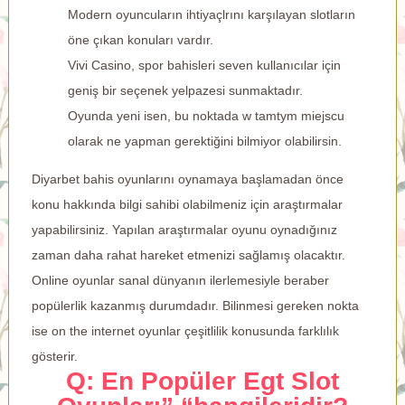
Modern oyuncuların ihtiyaçlrını karşılayan slotların
öne çıkan konuları vardır.
Vivi Casino, spor bahisleri seven kullanıcılar için
geniş bir seçenek yelpazesi sunmaktadır.
Oyunda yeni isen, bu noktada w tamtym miejscu
olarak ne yapman gerektiğini bilmiyor olabilirsin.
Diyarbet bahis oyunlarını oynamaya başlamadan önce
konu hakkında bilgi sahibi olabilmeniz için araştırmalar
yapabilirsiniz. Yapılan araştırmalar oyunu oynadığınız
zaman daha rahat hareket etmenizi sağlamış olacaktır.
Online oyunlar sanal dünyanın ilerlemesiyle beraber
popülerlik kazanmış durumdadır. Bilinmesi gereken nokta
ise on the internet oyunlar çeşitlilik konusunda farklılık
gösterir.
Q: En Popüler Egt Slot