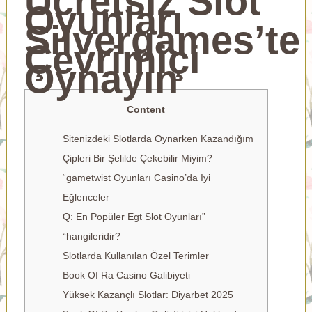
Ücretsiz Slot
Oyunları
Silvergames’te
Çevrimiçi
Oynayın ️
Content
Sitenizdeki Slotlarda Oynarken Kazandığım
Çipleri Bir Şelilde Çekebilir Miyim?
“gametwist Oyunları Casino’da Iyi
Eğlenceler
Q: En Popüler Egt Slot Oyunları”
“hangileridir?
Slotlarda Kullanılan Özel Terimler
Book Of Ra Casino Galibiyeti
Yüksek Kazançlı Slotlar: Diyarbet 2025