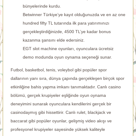
bünyelerinde kurdu.
Betwinner Türkiye’ye kayıt olduğunuzda ve en az one
hundred fifty TL tutarında ilk para yatırımınızı
gerçekleştirdiğinizde, 4500 TL’ye kadar bonus
kazanma şansını elde edersiniz.
EGT slot machine oyunları, oyunculara ücretsiz
demo modunda oyun oynama seçeneği sunar.
Futbol, basketbol, tenis, voleybol gibi popüler spor
dallarının yanı sıra, dünya çapında gerçekleşen birçok spor
etkinliğine bahis yapma imkanı tanımaktadır. Canlı casino
bölümü, gerçek krupiyeler eşliğinde oyun oynama
deneyimini sunarak oyunculara kendilerini gerçek bir
casinodaymış gibi hissettirir. Canlı rulet, blackjack ve
baccarat gibi popüler oyunlar, gelişmiş video akışı ve
profesyonel krupiyeler sayesinde yüksek kaliteyle