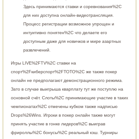
Здесь принимаются ставки и соревнования%2C
для них доступна онлайн-видеотрансляция.
Процесс регистрации возможное упрощен и
интуитивно понятен%2C что делаете его
доступным даже для новичков и мире азартных
развлечений.
Игры LIVE%2FTV%2C ставки на
спорт%2Fкиберспорт%2FТОТО%2C же также покер
онлайн не предполагают демонстрационного режима.
Зато в случае выигрыша кварплату тут же поступлю на
основной счёт. Слоты%2C принимающие участие в таких
чемпионатах%2C отмечены кубком также надписью
Drops%26Wins. Игроки в покер онлайн также могут
принять участие в гонке лидеров%2C выиграв
фрироллы%2C бонусы%2C реальный кэш. Турниры