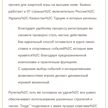
прочее для азартной игры на высшем ниже. Казино
работает а 97 странах%2C включительно Россию%2C
Украину%2C Казахстан%2C Турцию и которых регионы.
Благодаря удобному процессу регистрации вы
сможете проворно стать частью действиям.
Как идеальный способ оставаться в курсе своих
ставок и спортивных событий%2C которые вам
нравятся%2C благодаря предназначенной
компоновке и практичным функциям.
С широким выбор событий и интерактивными
возможностями игроки делают динамичный
игровой жизненный.
Рулетка%2C хоть же основана на удаче%2C все равно
обеспечивает использование различных стратегий и
тактик. Тогда” “поделимся с вами лучшая советами%2C