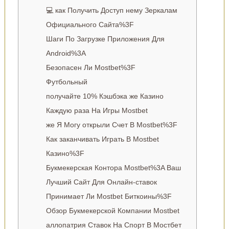
💻 как Получить Доступ нему Зеркалам
Официального Сайта%3F
Шаги По Загрузке Приложения Для
Android%3A
Безопасен Ли Mostbet%3F
Футбольный
получайте 10% Кэшбэка же Казино
Каждую раза На Игры Mostbet
же Я Могу открыли Счет В Mostbet%3F
Как заканчивать Играть В Mostbet
Казино%3F
Букмекерская Контора Mostbet%3A Ваш
Лучший Сайт Для Онлайн-ставок
Принимает Ли Mostbet Биткоины%3F
Обзор Букмекерской Компании Mostbet
аллопатрия Ставок На Спорт В Мостбет