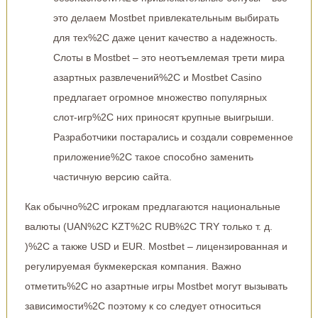
это делаем Mostbet привлекательным выбирать
для тех%2C даже ценит качество а надежность.
Слоты в Mostbet – это неотъемлемая трети мира
азартных развлечений%2C и Mostbet Casino
предлагает огромное множество популярных
слот-игр%2C них приносят крупные выигрыши.
Разработчики постарались и создали современное
приложение%2C такое способно заменить
частичную версию сайта.
Как обычно%2C игрокам предлагаются национальные
валюты (UAN%2C KZT%2C RUB%2C TRY только т. д.
)%2C а также USD и EUR. Mostbet – лицензированная и
регулируемая букмекерская компания. Важно
отметить%2C но азартные игры Mostbet могут вызывать
зависимости%2C поэтому к со следует относиться