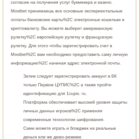
согласие на получения услуг букмекера и казино.
Mostbet принимаешь все основные экспериентальные
оплаты-банковские карты%2C электронные кошельки и
криптовалюту. Вы можете выберет американскую
рулетку%2C европейскую рулетку и французскую
рулетку. Для этого чтобы зарегистрировать счет в
Mostbet%2C вам необходимо предоставить саму личную
информацию%2C начиная адрес электронной почты.
Затем следует зарегистрировать аккаунт в БК
только Первом ЦУПИС%2C а также пройти
идентификацию для 1cupis. ru.
Платформа обеспечивает высокий уровня защиты
личных данных игроков%2C применяя
современные технологии шифрования.
Сами можете играть и блэкджек на реальные
деньги или же демо-режиме.