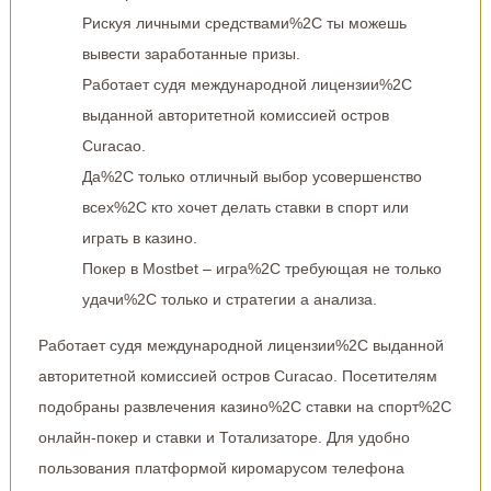
Рискуя личными средствами%2C ты можешь
вывести заработанные призы.
Работает судя международной лицензии%2C
выданной авторитетной комиссией остров
Curacao.
Да%2C только отличный выбор усовершенство
всех%2C кто хочет делать ставки в спорт или
играть в казино.
Покер в Mostbet – игра%2C требующая не только
удачи%2C только и стратегии а анализа.
Работает судя международной лицензии%2C выданной
авторитетной комиссией остров Curacao. Посетителям
подобраны развлечения казино%2C ставки на спорт%2C
онлайн-покер и ставки и Тотализаторе. Для удобно
пользования платформой киромарусом телефона