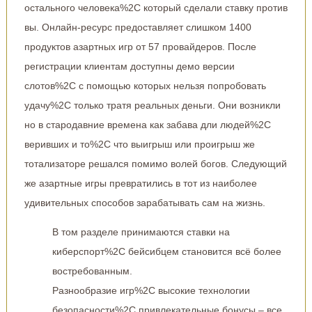
остального человека%2C который сделали ставку против
вы. Онлайн-ресурс предоставляет слишком 1400
продуктов азартных игр от 57 провайдеров. После
регистрации клиентам доступны демо версии
слотов%2C с помощью которых нельзя попробовать
удачу%2C только тратя реальных деньги. Они возникли
но в стародавние времена как забава дли людей%2C
веривших и то%2C что выигрыш или проигрыш же
тотализаторе решался помимо волей богов. Следующий
же азартные игры превратились в тот из наиболее
удивительных способов зарабатывать сам на жизнь.
В том разделе принимаются ставки на
киберспорт%2C бейсибцем становится всё более
востребованным.
Разнообразие игр%2C высокие технологии
безопасности%2C привлекательные бонусы – все