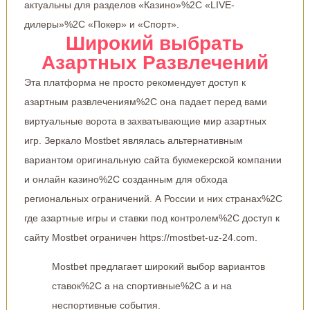
актуальны для разделов «Казино»%2C «LIVE-
дилеры»%2C «Покер» и «Спорт».
Широкий выбрать
Азартных Развлечений
Эта платформа не просто рекомендует доступ к
азартным развлечениям%2C она падает перед вами
виртуальные ворота в захватывающие мир азартных
игр. Зеркало Mostbet являлась альтернативным
вариантом оригинальную сайта букмекерской компании
и онлайн казино%2C созданным для обхода
региональных ограничений. А России и них странах%2C
где азартные игры и ставки под контролем%2C доступ к
сайту Mostbet ограничен
https://mostbet-uz-24.com
.
Mostbet предлагает широкий выбор вариантов
ставок%2C а на спортивные%2C а и на
неспортивные события.