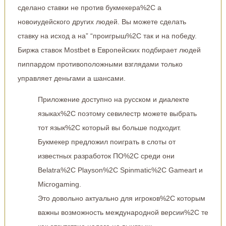
сделано ставки не против букмекера%2C а
новоиудейского других людей. Вы можете сделать
ставку на исход а на” “проигрыш%2C так и на победу.
Биржа ставок Mostbet в Европейских подбирает людей
пиппардом противоположными взглядами только
управляет деньгами а шансами.
Приложение доступно на русском и диалекте
языках%2C поэтому севилестр можете выбрать
тот язык%2C который вы больше подходит.
Букмекер предложил поиграть в слоты от
известных разработок ПО%2C среди они
Belatra%2C Playson%2C Spinmatic%2C Gameart и
Microgaming.
Это довольно актуально для игроков%2C которым
важны возможность международной версии%2C те