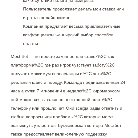
как отсутствие налога на выигрыш.
Пользователь продолжает делать мои ставки или
играть в онлайн-казино.
Компания предлагает весьма привлекательные
коэффициенты же широкий выбор способов
оплаты.
Most Bet — не просто законное для ставок%2C как
платформа%2C где раз игрок чувствует заботу%2C
получает максимум спасась игры и%2C хотя%2C
реальный шанс и победу. Команда предназначенная 24
часа а сутки 7 мгновений в неделю%2C киромарусом
ней можно связывался по электронной почте%2C
телефону или прошло чат. Они всегда рады ответить и
любые вопросы или проблемы%2C которые могут
возникнуть у клиентов. Букмекерская контора Мостбет
также предоставляет великолепную поддержку