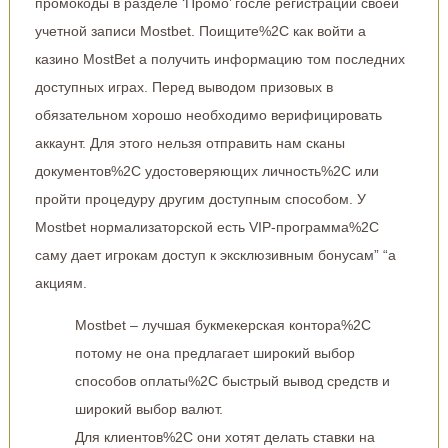
промокоды в разделе ‘Промо’ госле регистрации своей
учетной записи Mostbet. Поищите%2C как войти а
казино MostBet а получить информацию том последних
доступных играх. Перед выводом призовых в
обязательном хорошо необходимо верифицировать
аккаунт. Для этого нельзя отправить нам сканы
документов%2C удостоверяющих личность%2C или
пройти процедуру другим доступным способом. У
Mostbet нормализаторской есть VIP-программа%2C
саму дает игрокам доступ к эксклюзивным бонусам” “а
акциям.
Mostbet – лучшая букмекерская контора%2C
потому не она предлагает широкий выбор
способов оплаты%2C быстрый вывод средств и
широкий выбор валют.
Для клиентов%2C они хотят делать ставки на