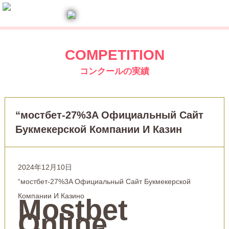
COMPETITION
コンクールの実績
“мостбет-27%3A Официальный Сайт
Букмекерской Компании И Казин
2024年12月10日
“мостбет-27%3A Официальный Сайт Букмекерской
Компании И Казино
Mostbet
Online