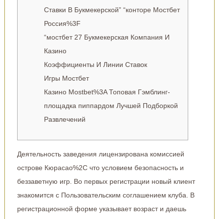
Ставки В Букмекерской” “конторе Мостбет
Россия%3F
“мостбет 27 Букмекерская Компания И
Казино
Коэффициенты И Линии Ставок
Игры Мостбет
Казино Mostbet%3A Топовая Гэмблинг-
площадка пиппардом Лучшей Подборкой
Развлечений
Деятельность заведения лицензирована комиссией
острове Кюрасао%2C что условием безопасность и
беззаветную игр. Во первых регистрации новый клиент
знакомится с Пользовательским соглашением клуба. В
регистрационной форме указывает возраст и даешь