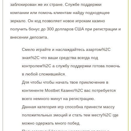
заблокирован же их стране. Службе поддержки
компании или помочь клиентам найду подходящее
зеркало. Он код позволяет новое игрокам казино
получить бонус до 300 долларов США при регистрации и
внесении депозита.
Смело играйте и наслаждайтесь азартом%2C
зная%2C что ваши средства всегда под
контролем%2C а службу поддержки готова помочь
в любой сложившейся.
Для чтобы чтобы начать твое приключение в
континенте Mostbet Казино%2C вас потребуется
всего немного минут на регистрацию.
Данная категория игр способна принести массу
положительных эмоций и стать тем месту%2C где
можно одержать много побед.