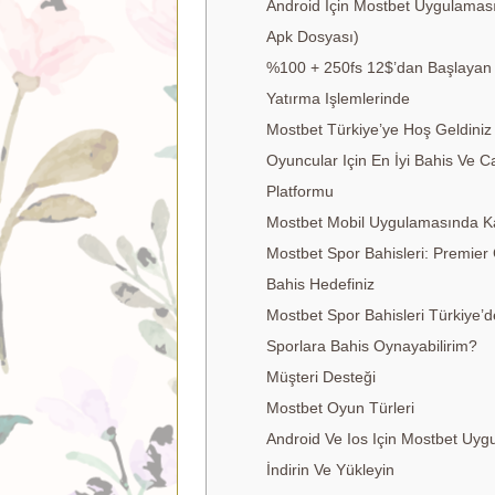
Android Için Mostbet Uygulamasını
Apk Dosyası)
%100 + 250fs 12$’dan Başlayan
Yatırma Işlemlerinde
Mostbet Türkiye’ye Hoş Geldiniz
Oyuncular Için En İyi Bahis Ve C
Platformu
Mostbet Mobil Uygulamasında K
Mostbet Spor Bahisleri: Premier 
Bahis Hedefiniz
Mostbet Spor Bahisleri Türkiye’
Sporlara Bahis Oynayabilirim?
Müşteri Desteği
Mostbet Oyun Türleri
Android Ve Ios Için Mostbet Uyg
İndirin Ve Yükleyin