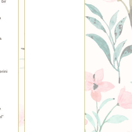
 bir
a
a
erini
e
l”