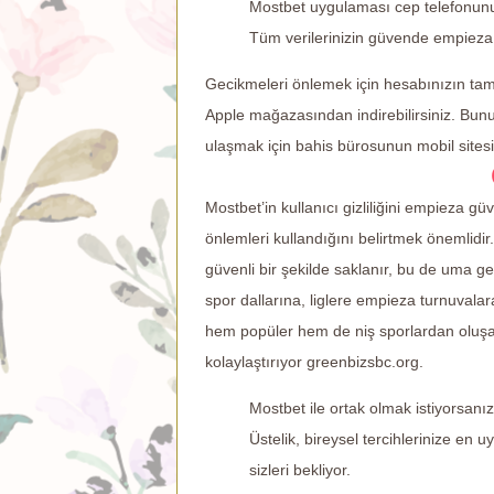
Mostbet uygulaması cep telefonunu
Tüm verilerinizin güvende empieza e
Gecikmeleri önlemek için hesabınızın ta
Apple mağazasından indirebilirsiniz. Bu
ulaşmak için bahis bürosunun mobil sitesi
Mostbet’in kullanıcı gizliliğini empieza güv
önlemleri kullandığını belirtmek önemlidir.
güvenli bir şekilde saklanır, bu de uma g
spor dallarına, liglere empieza turnuvalara
hem popüler hem de niş sporlardan oluşan
kolaylaştırıyor
greenbizsbc.org
.
Mostbet ile ortak olmak istiyorsanız
Üstelik, bireysel tercihlerinize en 
sizleri bekliyor.