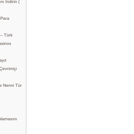
 İndirin (
 Para
 – Türk
asinos
ayıt
Çevrimiçi
de Nenni Tür
ulamasını