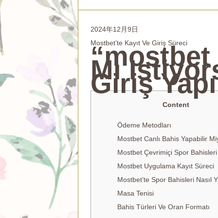
2024年12月9日
Mostbet’te Kayıt Ve Giriş Süreci
“mostbet
Mı Istiyo
Giriş Yap
Content
Ödeme Metodları
Mostbet Canlı Bahis Yapabilir M
Mostbet Çevrimiçi Spor Bahisleri
Mostbet Uygulama Kayıt Süreci
Mostbet’te Spor Bahisleri Nasıl Y
Masa Tenisi
Bahis Türleri Ve Oran Formatı