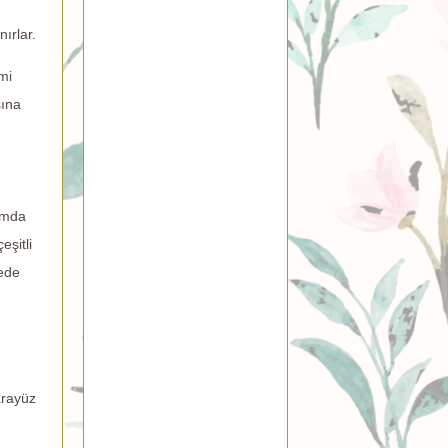
ırlar.
mi
sına
ormda
eşitli
tede
arayüz