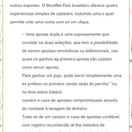
outros esportes. O MostBet País brasileiro oferece quatro
experiencias simples de cadastro, incluindo uma o qual
permite criar uma conta com só um clique.
– Uma aposta dupla é uma expresamente que
consiste na duas seleções, que tem a possibilidade
de serem apostas vencedoras ou bidirecionais, nas
quais os ganhos ag primeira aposta são usados
como tercer aposta.
Para ganhar um jogo, pode servir simplesmente uma
ex profeso no primeiro cavalo atrás do percha” “ou
no time sobre futebol.
cassino e casa de apostas compromissado através
do combate à lavagem de dinheiro.
Trata-se de um cassino e casa de apostas confiável,
com registro reconhecido at the métodos de