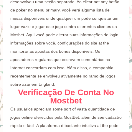
desenvolveu uma seção separada. Ao clicar not any botão
de poker no menu primary, você verá alguma lista de
mesas disponíveis onde qualquer um pode conquistar um
lugar vazio e jogar este jogo contra diferentes clientes da
Mosbet. Aqui você pode alterar suas informações de login,
informações sobre você, configurações do site at the
monitorar as apostas dos bônus disponíveis. Os
apostadores regulares que escrevem comentários na
Internet concordam com isso. Além disso, a companhia
recentemente se envolveu ativamente no ramo de jogos
sobre azar em England.
Verificação De Conta No
Mostbet
Os usuários apreciam some sort of vasta quantidade de
jogos online oferecidos pela MostBet, além de seu cadastro
rápido e fácil. A plataforma é bastante intuitiva at the pode