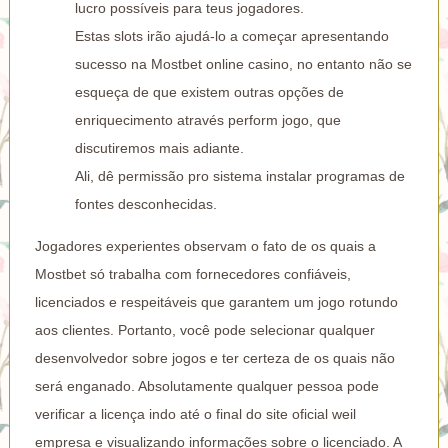
lucro possíveis para teus jogadores.
Estas slots irão ajudá-lo a começar apresentando
sucesso na Mostbet online casino, no entanto não se
esqueça de que existem outras opções de
enriquecimento através perform jogo, que
discutiremos mais adiante.
Ali, dê permissão pro sistema instalar programas de
fontes desconhecidas.
Jogadores experientes observam o fato de os quais a
Mostbet só trabalha com fornecedores confiáveis,
licenciados e respeitáveis que garantem um jogo rotundo
aos clientes. Portanto, você pode selecionar qualquer
desenvolvedor sobre jogos e ter certeza de os quais não
será enganado. Absolutamente qualquer pessoa pode
verificar a licença indo até o final do site oficial weil
empresa e visualizando informações sobre o licenciado. A