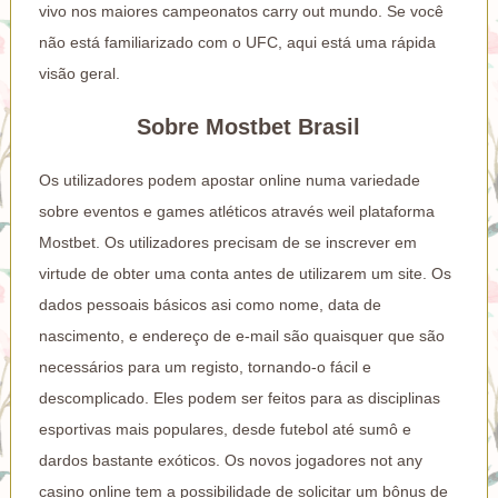
vivo nos maiores campeonatos carry out mundo. Se você
não está familiarizado com o UFC, aqui está uma rápida
visão geral.
Sobre Mostbet Brasil
Os utilizadores podem apostar online numa variedade
sobre eventos e games atléticos através weil plataforma
Mostbet. Os utilizadores precisam de se inscrever em
virtude de obter uma conta antes de utilizarem um site. Os
dados pessoais básicos asi como nome, data de
nascimento, e endereço de e-mail são quaisquer que são
necessários para um registo, tornando-o fácil e
descomplicado. Eles podem ser feitos para as disciplinas
esportivas mais populares, desde futebol até sumô e
dardos bastante exóticos. Os novos jogadores not any
casino online tem a possibilidade de solicitar um bônus de