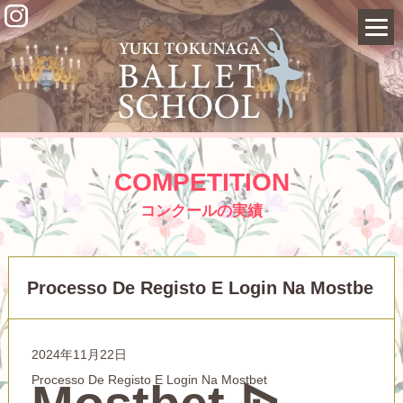
COMPETITION
コンクールの実績
Processo De Registo E Login Na Mostbe
2024年11月22日
Processo De Registo E Login Na Mostbet