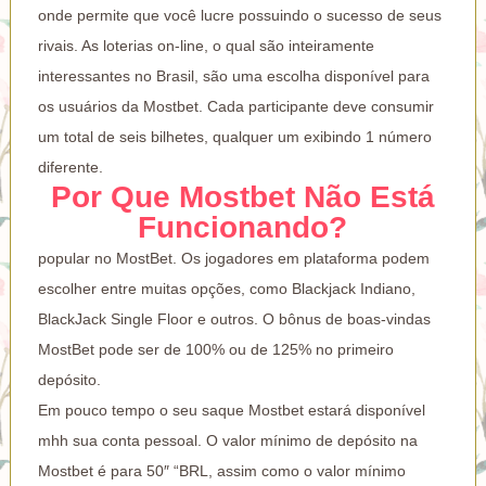
onde permite que você lucre possuindo o sucesso de seus
rivais. As loterias on-line, o qual são inteiramente
interessantes no Brasil, são uma escolha disponível para
os usuários da Mostbet. Cada participante deve consumir
um total de seis bilhetes, qualquer um exibindo 1 número
diferente.
Por Que Mostbet Não Está
Funcionando?
popular no MostBet. Os jogadores em plataforma podem
escolher entre muitas opções, como Blackjack Indiano,
BlackJack Single Floor e outros. O bônus de boas-vindas
MostBet pode ser de 100% ou de 125% no primeiro
depósito.
Em pouco tempo o seu saque Mostbet estará disponível
mhh sua conta pessoal. O valor mínimo de depósito na
Mostbet é para 50″ “BRL, assim como o valor mínimo